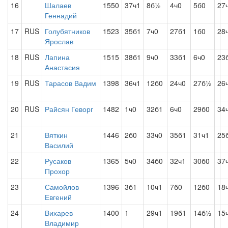
16
Шалаев
1550
37ч1
8б½
4ч0
5б0
27
Геннадий
17
RUS
Голубятников
1523
35б1
7ч0
27б1
1б0
28
Ярослав
18
RUS
Лапина
1515
38б1
9ч0
33б1
6ч0
23
Анастасия
19
RUS
Тарасов Вадим
1398
36ч1
12б0
24ч0
27б½
26
20
RUS
Райсян Геворг
1482
1ч0
32б1
6ч0
29б0
34
21
Вяткин
1446
2б0
33ч0
35б1
31ч1
25
Василий
22
Русаков
1365
5ч0
34б0
32ч1
30б0
37
Прохор
23
Самойлов
1396
3б1
10ч1
7б0
12б0
18
Евгений
24
Вихарев
1400
1
29ч1
19б1
14б½
15
Владимир