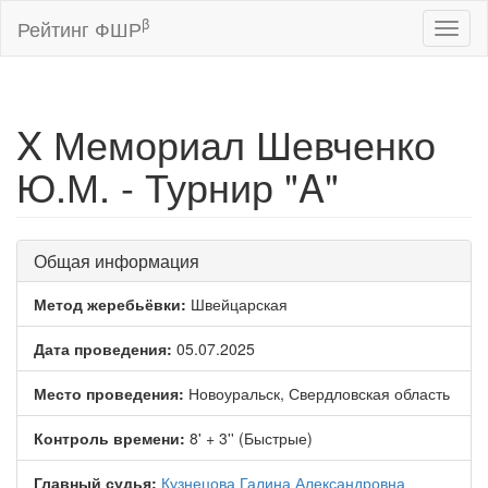
β
Рейтинг ФШР
Toggl
naviga
X Мемориал Шевченко
Ю.М. - Турнир "A"
Общая информация
Метод жеребьёвки:
Швейцарская
Дата проведения:
05.07.2025
Место проведения:
Новоуральск, Свердловская область
Контроль времени:
8' + 3'' (Быстрые)
Главный судья:
Кузнецова Галина Александровна