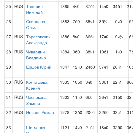
25
RUS
Топорин
1385
4ч0
37б1
14ч0
34б1
21
Николай
26
Свинцова
1383
7б0
35ч1
3б½
10ч0
19
Ольга
27
RUS
Тарасовских
1386
8ч0
36б1
17ч0
19ч½
16
Александр
28
RUS
Чувардин
1384
9б0
38ч1
10б1
11ч0
17
Владимир
29
Ершов Юрий
1347
12ч0
24б0
37ч1
20ч1
10
30
RUS
Колташева
1333
10б0
3ч0
38б1
22ч1
8б
Ксения
31
RUS
Чеснокова
1303
11ч0
6б0
36ч1
21б0
32
Ульяна
32
RUS
Нечаев Роман
1278
13б0
20ч0
22б0
33ч1
31
33
Шевченко
1121
14ч0
21б1
18ч0
32б0
36