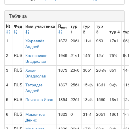
Таблица
№
Фед
Имя участника
R
тур
тур
тур
нач
1
2
3
тур 4
ту
1
Журавлёв
1673
20б1
11ч1
9б0
17ч1
6б
Андрей
2
RUS
Колесников
1949
21ч1
14б1
12ч1
7б½
9ч
Владислав
3
RUS
Хакан
1873
23ч0
30б1
26ч½
8б1
14
Владислав
4
RUS
Тетрадзе
1867
25б1
15ч½
16б1
9ч½
11
Андрей
5
RUS
Початков Иван
1854
22б1
13ч½
15б0
16ч1
12
6
RUS
Мамонтов
1823
0
31ч1
20б1
18б1
1ч
Денис
7
RUS
Молчанов
1820
26ч1
17б1
23ч1
2ч½
13