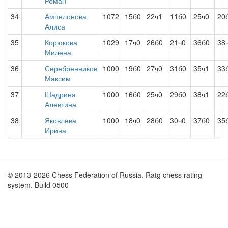
Роман
34
Ампелонова
1072
15б0
22ч1
11б0
25ч0
20
Алиса
35
Корюкова
1029
17ч0
26б0
21ч0
36б0
38
Милена
36
Серебренников
1000
19б0
27ч0
31б0
35ч1
33
Максим
37
Шадрина
1000
16б0
25ч0
29б0
38ч1
22
Алевтина
38
Яковлева
1000
18ч0
28б0
30ч0
37б0
35
Ирина
© 2013-2026 Chess Federation of Russia. Ratg chess rating
system. Build 0500