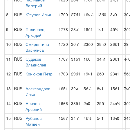
Валерий
8
RUS
Юсупов Илья
1790
27б1
16ч½
13б0
3ч0
30
9
RUS
Полиевец
1778
28ч1
18б1
1ч1
4б½
2б
Аркадий
10
RUS
Смирнягина
1720
30ч1
23б0
28ч0
26б1
29
Василиса
11
RUS
Судаков
1707
31б1
1б0
34ч1
28б1
4ч
Владислав
12
RUS
Конюхов Пётр
1703
29б1
19ч1
2б0
23ч1
5б
13
RUS
Александров
1651
32ч1
5б½
8ч1
15б1
7ч
Илья
14
RUS
Нечаев
1666
33б1
2ч0
25б1
24ч½
3б
Арсений
15
RUS
Рубанов
1567
34ч1
4б½
5ч1
13ч0
24
Матвей