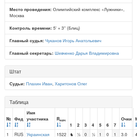
Место проведения:
Олимпийский комплекс «Лужники»,
Москва
Контроль времени:
5' + 3'' (Блиц)
Главный судья:
Чуканов Игорь Анатольевич
Главный секретарь:
Шевченко Дарья Владимировна
Штат
Судьи:
Плахин Иван
,
Харитонов Олег
Таблица
Имя
№
Фед
участника
R
Очки
нач
1
2
3
4
5
6
7
1
RUS
Украинская
1522
♞
½
0
½
1
0
1
3.0