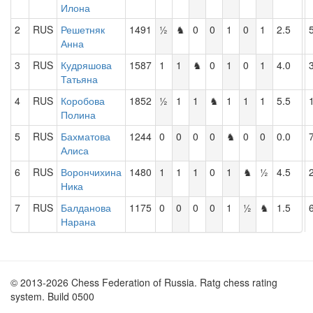
Илона
2
RUS
Решетняк
1491
½
♞
0
0
1
0
1
2.5
Анна
3
RUS
Кудряшова
1587
1
1
♞
0
1
0
1
4.0
Татьяна
4
RUS
Коробова
1852
½
1
1
♞
1
1
1
5.5
Полина
5
RUS
Бахматова
1244
0
0
0
0
♞
0
0
0.0
Алиса
6
RUS
Ворончихина
1480
1
1
1
0
1
♞
½
4.5
Ника
7
RUS
Балданова
1175
0
0
0
0
1
½
♞
1.5
Нарана
© 2013-2026 Chess Federation of Russia. Ratg chess rating
system. Build 0500