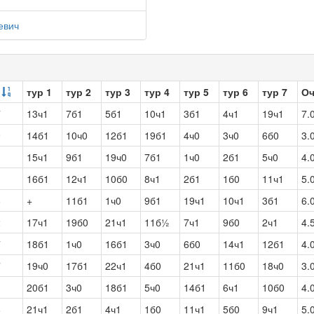
евич
тур 1
тур 2
тур 3
тур 4
тур 5
тур 6
тур 7
О
7
13ч1
7б1
5б1
10ч1
3б1
4ч1
19ч1
7.
9
14б1
10ч0
12б1
19б1
4ч0
3ч0
6б0
3.
1
15ч1
9б1
19ч0
7б1
1ч0
2б1
5ч0
4.
3
16б1
12ч1
10б0
8ч1
2б1
1б0
11ч1
5.
8
+
11б1
1ч0
9б1
19ч1
10ч1
3б1
6.
2
17ч1
19б0
21ч1
11б½
7ч1
9б0
2ч1
4.
7
18б1
1ч0
16б1
3ч0
6б0
14ч1
12б1
4.
7
19ч0
17б1
22ч1
4б0
21ч1
11б0
18ч0
3.
1
20б1
3ч0
18б1
5ч0
14б1
6ч1
10б0
4.
6
21ч1
2б1
4ч1
1б0
11ч1
5б0
9ч1
5.