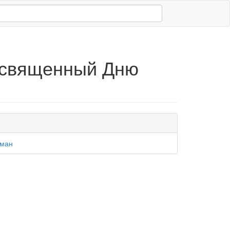
освященный Дню
оман