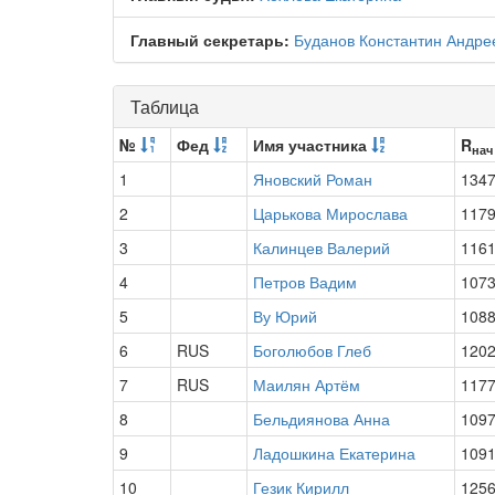
Главный секретарь:
Буданов Константин Андре
Таблица
№
Фед
Имя участника
R
нач
1
Яновский Роман
134
2
Царькова Мирослава
117
3
Калинцев Валерий
116
4
Петров Вадим
107
5
Ву Юрий
108
6
RUS
Боголюбов Глеб
120
7
RUS
Маилян Артём
117
8
Бельдиянова Анна
109
9
Ладошкина Екатерина
109
10
Гезик Кирилл
125