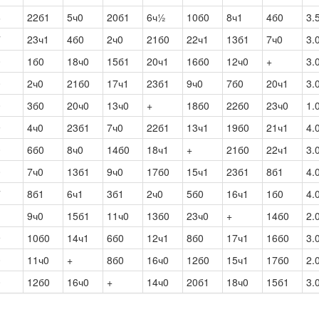
6
22б1
5ч0
20б1
6ч½
10б0
8ч1
4б0
3.
7
23ч1
4б0
2ч0
21б0
22ч1
13б1
7ч0
3.
0
1б0
18ч0
15б1
20ч1
16б0
12ч0
+
3.
0
2ч0
21б0
17ч1
23б1
9ч0
7б0
20ч1
3.
0
3б0
20ч0
13ч0
+
18б0
22б0
23ч0
1.
9
4ч0
23б1
7ч0
22б1
13ч1
19б0
21ч1
4.
0
6б0
8ч0
14б0
18ч1
+
21б0
22ч1
3.
0
7ч0
13б1
9ч0
17б0
15ч1
23б1
8б1
4.
7
8б1
6ч1
3б1
2ч0
5б0
16ч1
1б0
4.
1
9ч0
15б1
11ч0
13б0
23ч0
+
14б0
2.
9
10б0
14ч1
6б0
12ч1
8б0
17ч1
16б0
3.
0
11ч0
+
8б0
16ч0
12б0
15ч1
17б0
2.
0
12б0
16ч0
+
14ч0
20б1
18ч0
15б1
3.