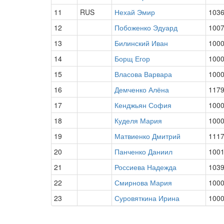
11
RUS
Нехай Эмир
103
12
Побоженко Эдуард
100
13
Билинский Иван
100
14
Борщ Егор
100
15
Власова Варвара
100
16
Демченко Алёна
117
17
Кенджьян София
100
18
Куделя Мария
100
19
Матвиенко Дмитрий
111
20
Панченко Даниил
100
21
Россиева Надежда
103
22
Смирнова Мария
100
23
Суровяткина Ирина
100