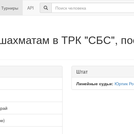
Турниры
API
 шахматам в ТРК "СБС", п
Штат
Линейные судьи:
Юрпик Р
край
ые)