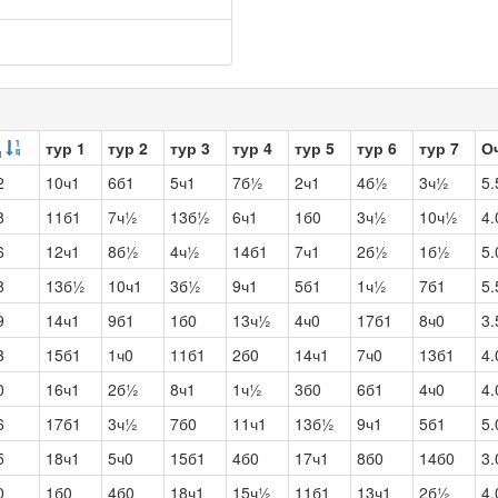
тур 1
тур 2
тур 3
тур 4
тур 5
тур 6
тур 7
О
ч
2
10ч1
6б1
5ч1
7б½
2ч1
4б½
3ч½
5.
8
11б1
7ч½
13б½
6ч1
1б0
3ч½
10ч½
4.
6
12ч1
8б½
4ч½
14б1
7ч1
2б½
1б½
5.
8
13б½
10ч1
3б½
9ч1
5б1
1ч½
7б1
5.
9
14ч1
9б1
1б0
13ч½
4ч0
17б1
8ч0
3.
3
15б1
1ч0
11б1
2б0
14ч1
7ч0
13б1
4.
0
16ч1
2б½
8ч1
1ч½
3б0
6б1
4ч0
4.
6
17б1
3ч½
7б0
11ч1
13б½
9ч1
5б1
5.
5
18ч1
5ч0
15б1
4б0
17ч1
8б0
14б0
3.
0
1б0
4б0
18ч1
15ч½
11б1
13ч1
2б½
4.