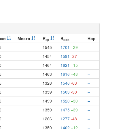
чки
Место
R
R
Нор
ср
нов
5
1545
1701
+29
--
0
1454
1591
-27
--
0
1464
1621
+15
--
5
1463
1616
+48
--
5
1328
1546
-63
--
0
1359
1503
-30
--
0
1499
1520
+30
--
0
1359
1475
+39
--
0
1266
1277
-48
--
0
1350
1402
+12
--