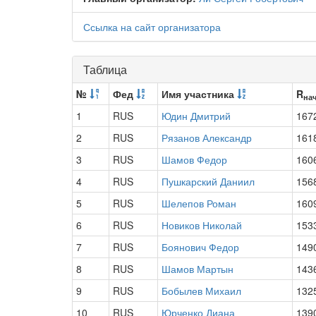
Ссылка на сайт организатора
Таблица
№
Фед
Имя участника
R
на
1
RUS
Юдин Дмитрий
167
2
RUS
Рязанов Александр
161
3
RUS
Шамов Федор
160
4
RUS
Пушкарский Даниил
156
5
RUS
Шелепов Роман
160
6
RUS
Новиков Николай
153
7
RUS
Боянович Федор
149
8
RUS
Шамов Мартын
143
9
RUS
Бобылев Михаил
132
10
RUS
Юрченко Диана
139