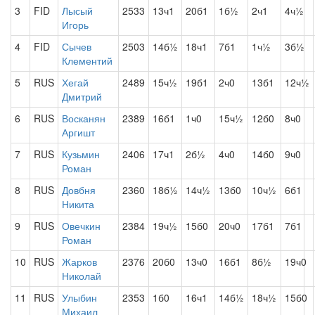
3
FID
Лысый
2533
13ч1
20б1
1б½
2ч1
4ч½
Игорь
4
FID
Сычев
2503
14б½
18ч1
7б1
1ч½
3б½
Клементий
5
RUS
Хегай
2489
15ч½
19б1
2ч0
13б1
12ч½
Дмитрий
6
RUS
Восканян
2389
16б1
1ч0
15ч½
12б0
8ч0
Аргишт
7
RUS
Кузьмин
2406
17ч1
2б½
4ч0
14б0
9ч0
Роман
8
RUS
Довбня
2360
18б½
14ч½
13б0
10ч½
6б1
Никита
9
RUS
Овечкин
2384
19ч½
15б0
20ч0
17б1
7б1
Роман
10
RUS
Жарков
2376
20б0
13ч0
16б1
8б½
19ч0
Николай
11
RUS
Улыбин
2353
1б0
16ч1
14б½
18ч½
15б0
Михаил