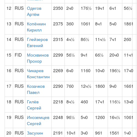
12
RUS
Одегов
2350
2ч0
17б½
19ч1
6ч1
5б½
Артём
13
RUS
Копёнкин
2375
3б0
10б1
8ч1
5ч0
18б1
Кирилл
14
RUS
Глейзеров
2315
4ч½
8б½
11ч½
7ч1
2б0
Евгений
15
FID
Москвинов
2299
5б½
9ч1
6б½
20ч0
11ч1
Прохор
16
RUS
Чикарев
2269
6ч0
11б0
10ч0
19б½
17ч0
Константин
17
RUS
Козачков
2290
7б0
12ч½
18б0
9ч0
16б1
Павел
18
RUS
Гилёв
2218
8ч½
4б0
17ч1
11б½
13ч0
Сергей
19
RUS
Иноземцев
2248
9б½
5ч0
12б0
16ч½
10б1
Сергей
20
RUS
Засухин
2191
10ч1
3ч0
9б1
15б1
1ч0