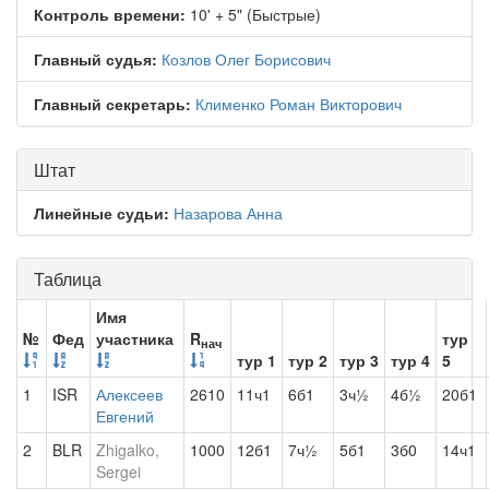
Контроль времени:
10' + 5" (Быстрые)
Главный судья:
Козлов Олег Борисович
Главный секретарь:
Клименко Роман Викторович
Штат
Линейные судьи:
Назарова Анна
Таблица
Имя
№
Фед
участника
R
тур
нач
тур 1
тур 2
тур 3
тур 4
5
1
ISR
Алексеев
2610
11ч1
6б1
3ч½
4б½
20б1
Евгений
2
BLR
Zhigalko,
1000
12б1
7ч½
5б1
3б0
14ч1
Sergei