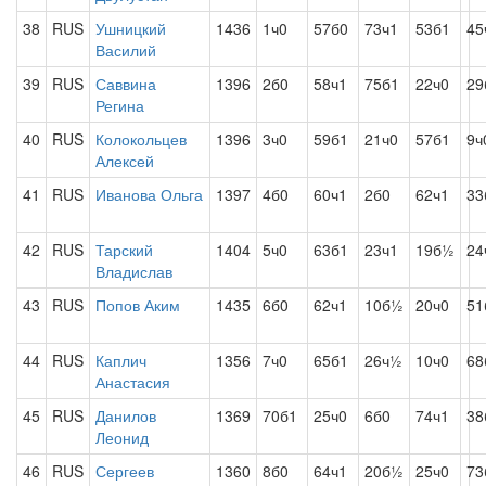
38
RUS
Ушницкий
1436
1ч0
57б0
73ч1
53б1
45
Василий
39
RUS
Саввина
1396
2б0
58ч1
75б1
22ч0
29
Регина
40
RUS
Колокольцев
1396
3ч0
59б1
21ч0
57б1
9ч
Алексей
41
RUS
Иванова Ольга
1397
4б0
60ч1
2б0
62ч1
33
42
RUS
Тарский
1404
5ч0
63б1
23ч1
19б½
24
Владислав
43
RUS
Попов Аким
1435
6б0
62ч1
10б½
20ч0
51
44
RUS
Каплич
1356
7ч0
65б1
26ч½
10ч0
68
Анастасия
45
RUS
Данилов
1369
70б1
25ч0
6б0
74ч1
38
Леонид
46
RUS
Сергеев
1360
8б0
64ч1
20б½
25ч0
73