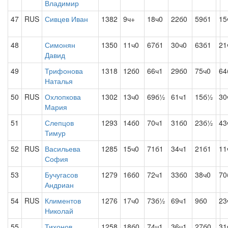
Владимир
47
RUS
Сивцев Иван
1382
9ч+
18ч0
22б0
59б1
15
48
Симонян
1350
11ч0
67б1
30ч0
63б1
21
Давид
49
Трифонова
1318
12б0
66ч1
29б0
75ч0
64
Наталья
50
RUS
Охлопкова
1302
13ч0
69б½
61ч1
15б½
30
Мария
51
Слепцов
1293
14б0
70ч1
31б0
23б½
43
Тимур
52
RUS
Васильева
1285
15ч0
71б1
34ч1
21б1
11
София
53
Бучугасов
1279
16б0
72ч1
33б0
38ч0
70
Андриан
54
RUS
Климентов
1276
17ч0
73б½
69ч1
9б0
23
Николай
55
Тихонов
1258
18б0
74ч1
36ч1
27б0
31