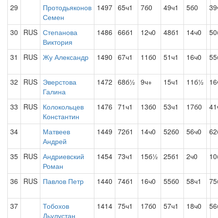
29
Протодьяконов
1497
65ч1
7б0
49ч1
5б0
39
Семен
30
RUS
Степанова
1486
66б1
12ч0
48б1
14ч0
50
Виктория
31
RUS
Жу Александр
1490
67ч1
11б0
51ч1
16ч0
55
32
RUS
Эверстова
1472
68б½
9ч+
15ч1
11б½
16
Галина
33
RUS
Колокольцев
1476
71ч1
13б0
53ч1
17б0
41
Константин
34
Матвеев
1449
72б1
14ч0
52б0
56ч0
62
Андрей
35
RUS
Андриевский
1454
73ч1
15б½
25б1
2ч0
10
Роман
36
RUS
Павлов Петр
1440
74б1
16ч0
55б0
58ч1
75
37
Тобохов
1414
75ч1
17б0
57ч1
18ч0
56
Дьулустан