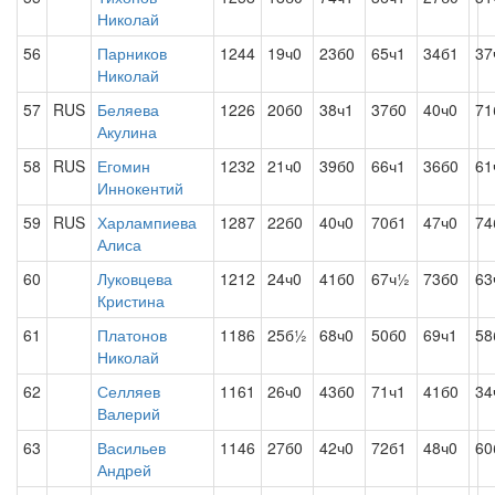
Николай
56
Парников
1244
19ч0
23б0
65ч1
34б1
37
Николай
57
RUS
Беляева
1226
20б0
38ч1
37б0
40ч0
71
Акулина
58
RUS
Егомин
1232
21ч0
39б0
66ч1
36б0
61
Иннокентий
59
RUS
Харлампиева
1287
22б0
40ч0
70б1
47ч0
74
Алиса
60
Луковцева
1212
24ч0
41б0
67ч½
73б0
63
Кристина
61
Платонов
1186
25б½
68ч0
50б0
69ч1
58
Николай
62
Селляев
1161
26ч0
43б0
71ч1
41б0
34
Валерий
63
Васильев
1146
27б0
42ч0
72б1
48ч0
60
Андрей