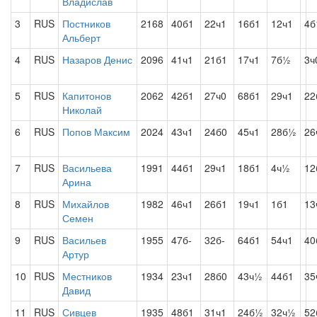
Владислав
3
RUS
Постников
2168
40б1
22ч1
16б1
12ч1
4б
Альберт
4
RUS
Назаров Денис
2096
41ч1
21б1
17ч1
7б½
3ч
5
RUS
Капитонов
2062
42б1
27ч0
68б1
29ч1
22
Николай
6
RUS
Попов Максим
2024
43ч1
24б0
45ч1
28б½
26
7
RUS
Васильева
1991
44б1
29ч1
18б1
4ч½
12
Арина
8
RUS
Михайлов
1982
46ч1
26б1
19ч1
1б1
13
Семен
9
RUS
Васильев
1955
47б-
32б-
64б1
54ч1
40
Артур
10
RUS
Местников
1934
23ч1
28б0
43ч½
44б1
35
Давид
11
RUS
Сивцев
1935
48б1
31ч1
24б½
32ч½
52