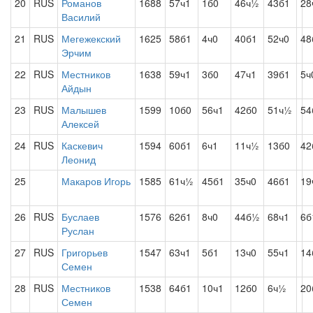
20
RUS
Романов
1688
57ч1
1б0
46ч½
43б1
28
Василий
21
RUS
Мегежекский
1625
58б1
4ч0
40б1
52ч0
48
Эрчим
22
RUS
Местников
1638
59ч1
3б0
47ч1
39б1
5ч
Айдын
23
RUS
Малышев
1599
10б0
56ч1
42б0
51ч½
54
Алексей
24
RUS
Каскевич
1594
60б1
6ч1
11ч½
13б0
42
Леонид
25
Макаров Игорь
1585
61ч½
45б1
35ч0
46б1
19
26
RUS
Буслаев
1576
62б1
8ч0
44б½
68ч1
6б
Руслан
27
RUS
Григорьев
1547
63ч1
5б1
13ч0
55ч1
14
Семен
28
RUS
Местников
1538
64б1
10ч1
12б0
6ч½
20
Семен