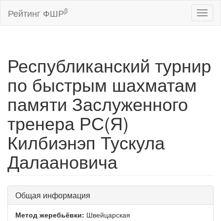
β
Рейтинг ФШР
Toggl
naviga
Республиканский турнир
по быстрым шахматам
памяти Заслуженного
тренера РС(Я)
Килбиэнэп Тускула
Далаановича
Общая информация
Метод жеребьёвки:
Швейцарская