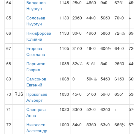
64
Балданов
1148
28ч0
46б0
9ч0
67б1
49
Ньургун
65
Соловьев
1130
29б0
44ч0
56б0
70ч0
+
Ньургун
66
Никифорова
1133
30ч0
49б0
58б0
72ч½
69
Юлияна
67
Егорова
1105
31б0
48ч0
60б½
64ч0
72
Светлана
68
Парников
1085
32ч½
61б1
5ч0
26б0
44
Гаврил
69
Самсонов
1068
0
50ч½
54б0
61б0
66
Евгений
70
RUS
Прокопьев
1030
45ч0
51б0
59ч0
65б1
53
Альберт
71
Слепцова
1020
33б0
52ч0
62б0
+
57
Анна
72
Николаев
1000
34ч0
53б0
63ч0
66б½
67
Александр