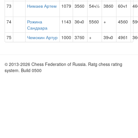
73
Нимаев Артем
1079
35б0
54ч½
38б0
60ч1
46
74
Рожина
1143
36ч0
55б0
+
45б0
59
Сандаара
75
Чемокин Артур
1000
37б0
+
39ч0
49б1
36
© 2013-2026 Chess Federation of Russia. Ratg chess rating
system. Build 0500