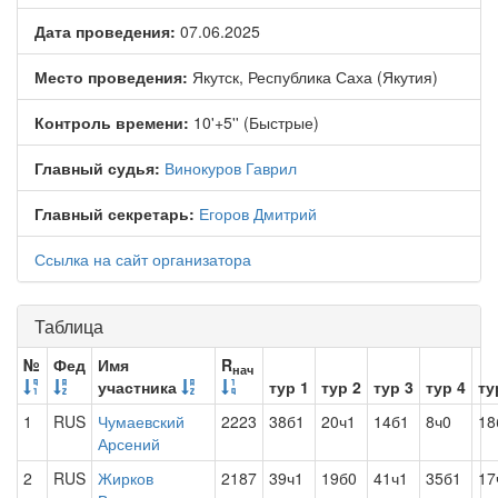
Дата проведения:
07.06.2025
Место проведения:
Якутск, Республика Саха (Якутия)
Контроль времени:
10'+5'' (Быстрые)
Главный судья:
Винокуров Гаврил
Главный секретарь:
Егоров Дмитрий
Ссылка на сайт организатора
Таблица
№
Фед
Имя
R
нач
участника
тур 1
тур 2
тур 3
тур 4
ту
1
RUS
Чумаевский
2223
38б1
20ч1
14б1
8ч0
18
Арсений
2
RUS
Жирков
2187
39ч1
19б0
41ч1
35б1
17