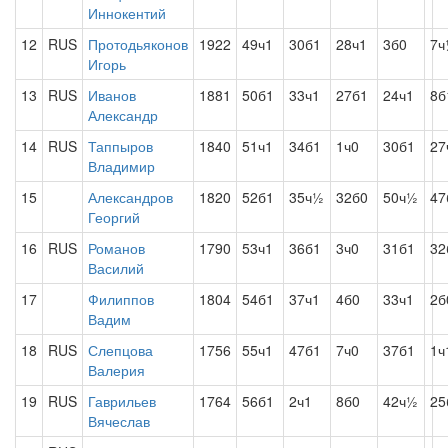
Иннокентий
12
RUS
Протодьяконов
1922
49ч1
30б1
28ч1
3б0
7ч
Игорь
13
RUS
Иванов
1881
50б1
33ч1
27б1
24ч1
8б
Александр
14
RUS
Таппыров
1840
51ч1
34б1
1ч0
30б1
27
Владимир
15
Александров
1820
52б1
35ч½
32б0
50ч½
47
Георгий
16
RUS
Романов
1790
53ч1
36б1
3ч0
31б1
32
Василий
17
Филиппов
1804
54б1
37ч1
4б0
33ч1
2б
Вадим
18
RUS
Слепцова
1756
55ч1
47б1
7ч0
37б1
1ч
Валерия
19
RUS
Гаврильев
1764
56б1
2ч1
8б0
42ч½
25
Вячеслав