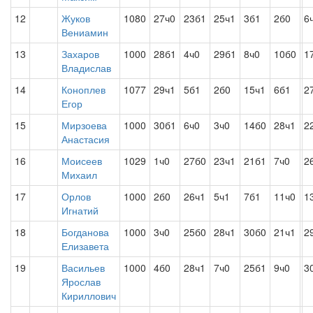
12
Жуков
1080
27ч0
23б1
25ч1
3б1
2б0
6
Вениамин
13
Захаров
1000
28б1
4ч0
29б1
8ч0
10б0
1
Владислав
14
Коноплев
1077
29ч1
5б1
2б0
15ч1
6б1
2
Егор
15
Мирзоева
1000
30б1
6ч0
3ч0
14б0
28ч1
2
Анастасия
16
Моисеев
1029
1ч0
27б0
23ч1
21б1
7ч0
2
Михаил
17
Орлов
1000
2б0
26ч1
5ч1
7б1
11ч0
1
Игнатий
18
Богданова
1000
3ч0
25б0
28ч1
30б0
21ч1
2
Елизавета
19
Васильев
1000
4б0
28ч1
7ч0
25б1
9ч0
3
Ярослав
Кириллович