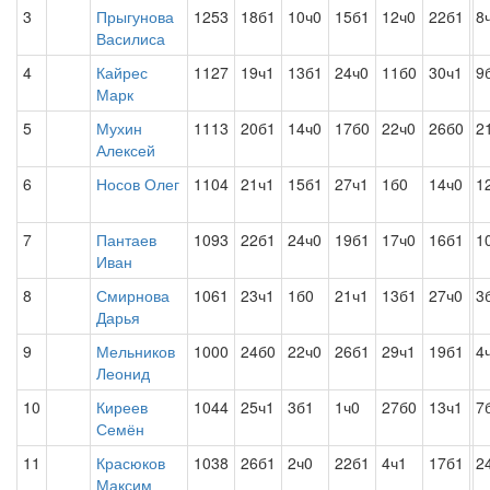
3
Прыгунова
1253
18б1
10ч0
15б1
12ч0
22б1
8
Василиса
4
Кайрес
1127
19ч1
13б1
24ч0
11б0
30ч1
9
Марк
5
Мухин
1113
20б1
14ч0
17б0
22ч0
26б0
2
Алексей
6
Носов Олег
1104
21ч1
15б1
27ч1
1б0
14ч0
1
7
Пантаев
1093
22б1
24ч0
19б1
17ч0
16б1
1
Иван
8
Смирнова
1061
23ч1
1б0
21ч1
13б1
27ч0
3
Дарья
9
Мельников
1000
24б0
22ч0
26б1
29ч1
19б1
4
Леонид
10
Киреев
1044
25ч1
3б1
1ч0
27б0
13ч1
7
Семён
11
Красюков
1038
26б1
2ч0
22б1
4ч1
17б1
2
Максим