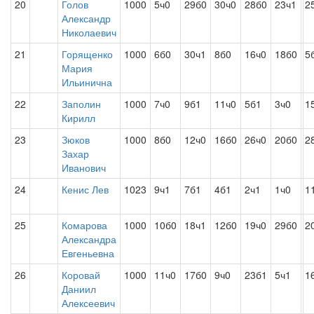
20
Голов
1000
5ч0
29б0
30ч0
28б0
23ч1
2
Александр
Николаевич
21
Горященко
1000
6б0
30ч1
8б0
16ч0
18б0
5
Мария
Ильинична
22
Заполин
1000
7ч0
9б1
11ч0
5б1
3ч0
1
Кирилл
23
Зюков
1000
8б0
12ч0
16б0
26ч0
20б0
2
Захар
Иванович
24
Кенис Лев
1023
9ч1
7б1
4б1
2ч1
1ч0
1
25
Комарова
1000
10б0
18ч1
12б0
19ч0
29б0
2
Александра
Евгеньевна
26
Коровай
1000
11ч0
17б0
9ч0
23б1
5ч1
1
Даниил
Алексеевич