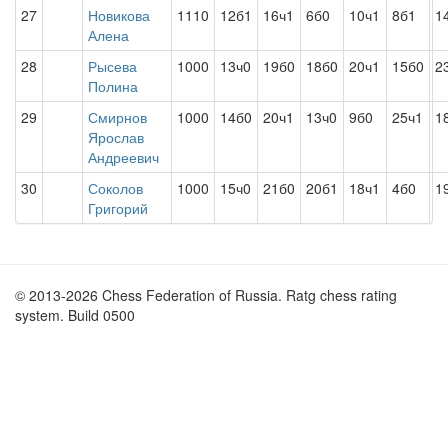
27
Новикова
1110
12б1
16ч1
6б0
10ч1
8б1
1
Алена
28
Рысева
1000
13ч0
19б0
18б0
20ч1
15б0
2
Полина
29
Смирнов
1000
14б0
20ч1
13ч0
9б0
25ч1
1
Ярослав
Андреевич
30
Соколов
1000
15ч0
21б0
20б1
18ч1
4б0
1
Григорий
© 2013-2026 Chess Federation of Russia. Ratg chess rating
system. Build 0500