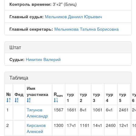
Контроль времени:
3'+2" (Блиц)
Главный судья:
Мельников Даниил Юрьевич
Главный секретарь:
Мельникова Татьяна Борисовна
Штат
Судьи:
Никитин Валерий
Таблица
Имя
№
Фед
участника
R
тур
тур
тур
тур
тур
т
нач
1
2
3
4
5
6
1
Тягунов
1567
16б1
8ч1
10б1
6ч1
24б1
2
Александр
2
Кирсанов
1300
17ч1
11б1
14ч1
24б0
12ч1
1
Алексей