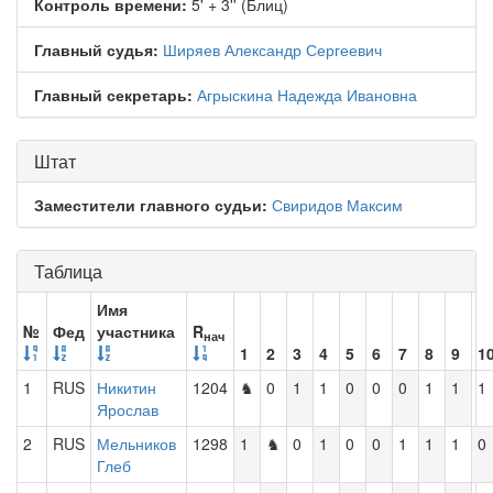
Контроль времени:
5' + 3'' (Блиц)
Главный судья:
Ширяев Александр Сергеевич
Главный секретарь:
Агрыскина Надежда Ивановна
Штат
Заместители главного судьи:
Свиридов Максим
Таблица
Имя
№
Фед
участника
R
нач
1
2
3
4
5
6
7
8
9
1
1
RUS
Никитин
1204
♞
0
1
1
0
0
0
1
1
1
Ярослав
2
RUS
Мельников
1298
1
♞
0
1
0
0
1
1
1
0
Глеб