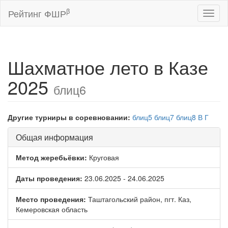
β
Рейтинг ФШР
Toggl
naviga
Шахматное лето в Казе
2025
блиц6
Другие турниры в соревновании:
блиц5
блиц7
блиц8
В
Г
Общая информация
Метод жеребьёвки:
Круговая
Даты проведения:
23.06.2025 - 24.06.2025
Место проведения:
Таштагольский район, пгт. Каз,
Кемеровская область