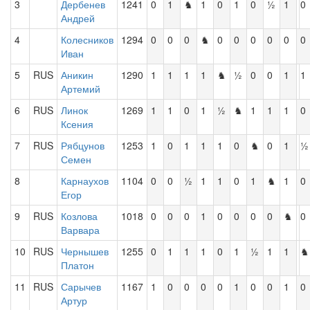
3
Дербенев
1241
0
1
♞
1
0
1
0
½
1
0
Андрей
4
Колесников
1294
0
0
0
♞
0
0
0
0
0
0
Иван
5
RUS
Аникин
1290
1
1
1
1
♞
½
0
0
1
1
Артемий
6
RUS
Линок
1269
1
1
0
1
½
♞
1
1
1
0
Ксения
7
RUS
Рябцунов
1253
1
0
1
1
1
0
♞
0
1
½
Семен
8
Карнаухов
1104
0
0
½
1
1
0
1
♞
1
0
Егор
9
RUS
Козлова
1018
0
0
0
1
0
0
0
0
♞
0
Варвара
10
RUS
Чернышев
1255
0
1
1
1
0
1
½
1
1
♞
Платон
11
RUS
Сарычев
1167
1
0
0
0
0
1
0
0
1
0
Артур