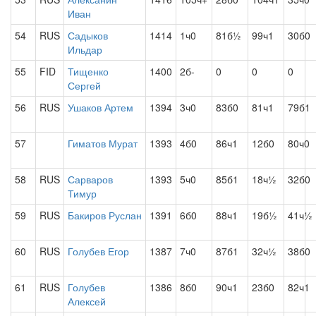
Иван
54
RUS
Садыков
1414
1ч0
81б½
99ч1
30б0
Ильдар
55
FID
Тищенко
1400
2б-
0
0
0
Сергей
56
RUS
Ушаков Артем
1394
3ч0
83б0
81ч1
79б1
57
Гиматов Мурат
1393
4б0
86ч1
12б0
80ч0
58
RUS
Сарваров
1393
5ч0
85б1
18ч½
32б0
Тимур
59
RUS
Бакиров Руслан
1391
6б0
88ч1
19б½
41ч½
60
RUS
Голубев Егор
1387
7ч0
87б1
32ч½
38б0
61
RUS
Голубев
1386
8б0
90ч1
23б0
82ч1
Алексей