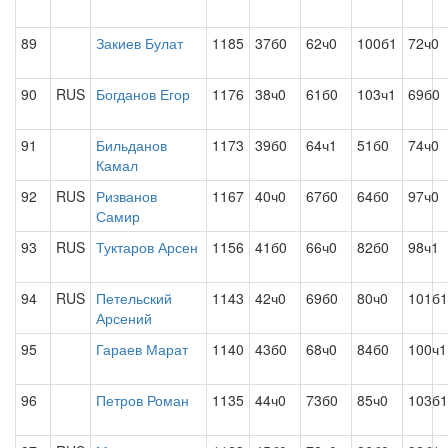
89
Закиев Булат
1185
37б0
62ч0
100б1
72ч0
90
RUS
Богданов Егор
1176
38ч0
61б0
103ч1
69б0
91
Бильданов
1173
39б0
64ч1
51б0
74ч0
Камал
92
RUS
Ризванов
1167
40ч0
67б0
64б0
97ч0
Самир
93
RUS
Туктаров Арсен
1156
41б0
66ч0
82б0
98ч1
94
RUS
Петельский
1143
42ч0
69б0
80ч0
101б1
Арсений
95
Гараев Марат
1140
43б0
68ч0
84б0
100ч1
96
Петров Роман
1135
44ч0
73б0
85ч0
103б1