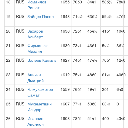
18
RUS
Исмаилов
1655
70б0
84ч1
58б½
78ч1
Ришат
19
RUS
Зайцев Павел
1643
71ч½
63б½
59ч½
47б1
20
RUS
Захаров
1638
72б1
45ч½
41б1
10ч0
Альберт
21
RUS
Фирманюк
1630
73ч1
46б1
5ч½
3б½
Михаил
22
RUS
Валеев Камиль
1627
74б1
47ч½
70б1
12ч0
23
RUS
Аникин
1612
75ч1
48б0
61ч1
40б0
Дмитрий
24
RUS
Ялмухаметов
1559
76б1
49ч1
2б1
6ч0
Самат
25
RUS
Мухаметшин
1607
77ч1
50б0
63ч1
0
Ильдар
26
RUS
Иванчин
1608
78б1
51ч1
4б0
43ч0
Аполлон