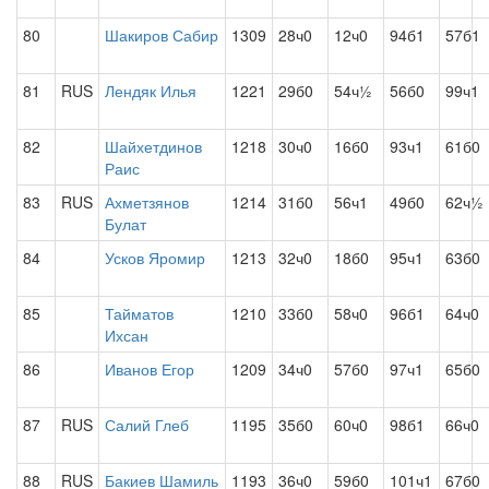
80
Шакиров Сабир
1309
28ч0
12ч0
94б1
57б1
81
RUS
Лендяк Илья
1221
29б0
54ч½
56б0
99ч1
82
Шайхетдинов
1218
30ч0
16б0
93ч1
61б0
Раис
83
RUS
Ахметзянов
1214
31б0
56ч1
49б0
62ч½
Булат
84
Усков Яромир
1213
32ч0
18б0
95ч1
63б0
85
Тайматов
1210
33б0
58ч0
96б1
64ч0
Ихсан
86
Иванов Егор
1209
34ч0
57б0
97ч1
65б0
87
RUS
Салий Глеб
1195
35б0
60ч0
98б1
66ч0
88
RUS
Бакиев Шамиль
1193
36ч0
59б0
101ч1
67б0