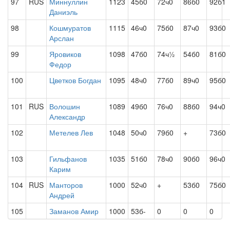
97
RUS
Миннуллин
1123
45б0
72ч0
86б0
92б1
Даниэль
98
Кошмуратов
1115
46ч0
75б0
87ч0
93б0
Арслан
99
Яровиков
1098
47б0
74ч½
54б0
81б0
Федор
100
Цветков Богдан
1095
48ч0
77б0
89ч0
95б0
101
RUS
Волошин
1089
49б0
76ч0
88б0
94ч0
Александр
102
Метелев Лев
1048
50ч0
79б0
+
73б0
103
Гильфанов
1035
51б0
78ч0
90б0
96ч0
Карим
104
RUS
Манторов
1000
52ч0
+
53б0
75б0
Андрей
105
Заманов Амир
1000
53б-
0
0
0