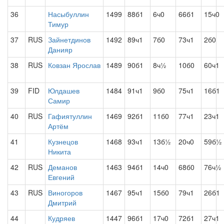
36
Насыбуллин
1499
88б1
6ч0
66б1
15ч0
Тимур
37
RUS
Зайнетдинов
1492
89ч1
7б0
73ч1
2б0
Данияр
38
RUS
Ковзан Ярослав
1489
90б1
8ч½
10б0
60ч1
39
FID
Юлдашев
1484
91ч1
9б0
75ч1
16б1
Самир
40
RUS
Гафиятуллин
1469
92б1
11б0
77ч1
23ч1
Артём
41
Кузнецов
1468
93ч1
13б½
20ч0
59б½
Никита
42
RUS
Деманов
1463
94б1
14ч0
68б0
76ч½
Евгений
43
RUS
Виногоров
1467
95ч1
15б0
79ч1
26б1
Дмитрий
44
Кудряев
1447
96б1
17ч0
72б1
27ч1