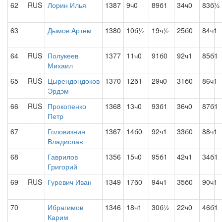
62
RUS
Лорин Илья
1387
9ч0
89б1
34ч0
83б½
63
Дымов Артём
1380
10б½
19ч½
25б0
84ч1
64
RUS
Полукеев
1377
11ч0
91б0
92ч1
85б1
Михаил
65
RUS
Цырендондоков
1370
12б1
29ч0
31б0
86ч1
Эрдэм
66
RUS
Прокопенко
1368
13ч0
93б1
36ч0
87б1
Петр
67
Головизнин
1367
14б0
92ч1
33б0
88ч1
Владислав
68
Гаврилов
1356
15ч0
95б1
42ч1
34б1
Григорий
69
RUS
Гуревич Иван
1349
17б0
94ч1
35б0
90ч1
70
Ибрагимов
1346
18ч1
30б½
22ч0
46б1
Карим