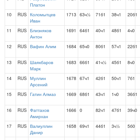
Платон
10
RUS
Коломытцев
1713
63ч½
71б1
38ч1
20б1
Иван
11
RUS
Близняков
1691
64б1
40ч1
48б1
4ч0
Антон
12
RUS
Вафин Алим
1684
65ч0
80б1
57ч1
22б1
13
RUS
Шаякбаров
1683
66б1
41ч½
45б1
8ч0
Марк
14
RUS
Муллин
1678
67ч1
42б1
50ч1
7б1
Арсений
15
RUS
Гатин Алмаз
1669
68б1
43ч1
1ч0
36б1
16
RUS
Фаттахов
1666
0
82ч1
47б1
39ч0
Амирхан
17
RUS
Валиуллин
1658
69ч1
44б1
3ч½
5б0
Данир