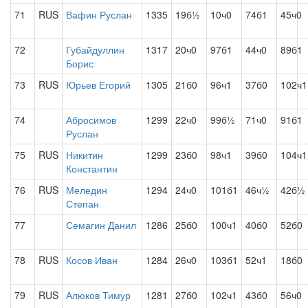
71
RUS
Вафин Руслан
1335
19б½
10ч0
74б1
45ч0
72
Губайдуллин
1317
20ч0
97б1
44ч0
89б1
Борис
73
RUS
Юрьев Егорий
1305
21б0
96ч1
37б0
102ч1
74
Абросимов
1299
22ч0
99б½
71ч0
91б1
Руслан
75
RUS
Никитин
1299
23б0
98ч1
39б0
104ч1
Константин
76
RUS
Меледин
1294
24ч0
101б1
46ч½
42б½
Степан
77
Семагин Данил
1286
25б0
100ч1
40б0
52б0
78
RUS
Косов Иван
1284
26ч0
103б1
52ч1
18б0
79
RUS
Алюков Тимур
1281
27б0
102ч1
43б0
56ч0