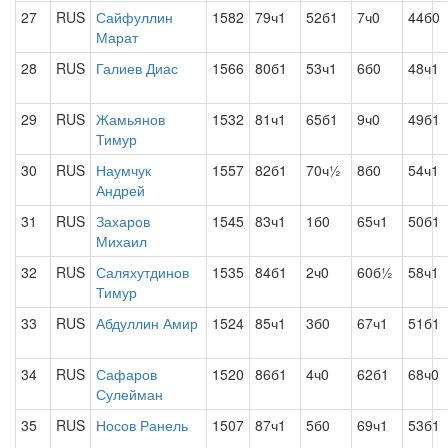
27
RUS
Сайфуллин
1582
79ч1
52б1
7ч0
44б0
Марат
28
RUS
Галиев Диас
1566
80б1
53ч1
6б0
48ч1
29
RUS
Жамьянов
1532
81ч1
65б1
9ч0
49б1
Тимур
30
RUS
Наумчук
1557
82б1
70ч½
8б0
54ч1
Андрей
31
RUS
Захаров
1545
83ч1
1б0
65ч1
50б1
Михаил
32
RUS
Саляхутдинов
1535
84б1
2ч0
60б½
58ч1
Тимур
33
RUS
Абдуллин Амир
1524
85ч1
3б0
67ч1
51б1
34
RUS
Сафаров
1520
86б1
4ч0
62б1
68ч0
Сулейман
35
RUS
Носов Ранель
1507
87ч1
5б0
69ч1
53б1