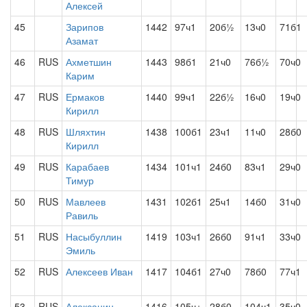
Алексей
45
Зарипов
1442
97ч1
20б½
13ч0
71б1
Азамат
46
RUS
Ахметшин
1443
98б1
21ч0
76б½
70ч0
Карим
47
RUS
Ермаков
1440
99ч1
22б½
16ч0
19ч0
Кирилл
48
RUS
Шляхтин
1438
100б1
23ч1
11ч0
28б0
Кирилл
49
RUS
Карабаев
1434
101ч1
24б0
83ч1
29ч0
Тимур
50
RUS
Мавлеев
1431
102б1
25ч1
14б0
31ч0
Равиль
51
RUS
Насыбуллин
1419
103ч1
26б0
91ч1
33ч0
Эмиль
52
RUS
Алексеев Иван
1417
104б1
27ч0
78б0
77ч1
53
RUS
Алексанин
1416
105ч+
28б0
104ч1
35ч0