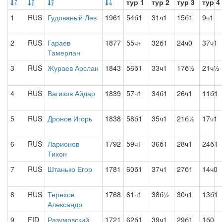
тур 1
тур 2
тур 3
тур 4
1
RUS
Гудованый Лев
1961
54б1
31ч1
15б1
9ч1
2
RUS
Гараев
1877
55ч+
32б1
24ч0
37ч1
Тамерлан
3
RUS
Жураев Арслан
1843
56б1
33ч1
17б½
21ч½
4
RUS
Вагизов Айдар
1839
57ч1
34б1
26ч1
11б1
5
RUS
Дронов Игорь
1838
58б1
35ч1
21б½
17ч1
6
RUS
Ларионов
1792
59ч1
36б1
28ч1
24б1
Тихон
7
RUS
Штанько Егор
1781
60б1
37ч1
27б1
14ч0
8
RUS
Терехов
1768
61ч1
38б½
30ч1
13б1
Александр
9
FID
Разумовский
1721
62б1
39ч1
29б1
1б0