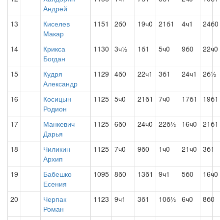
Андрей
13
Киселев
1151
2б0
19ч0
21б1
4ч1
24б0
Макар
14
Крикса
1130
3ч½
1б1
5ч0
9б0
22ч0
Богдан
15
Кудря
1129
4б0
22ч1
3б1
24ч1
2б½
Александр
16
Косицын
1125
5ч0
21б1
7ч0
17б1
19б1
Родион
17
Манкевич
1125
6б0
24ч0
22б½
16ч0
21б1
Дарья
18
Чиликин
1125
7ч0
9б0
1ч0
21ч0
3б1
Архип
19
Бабешко
1095
8б0
13б1
9ч1
5б0
16ч0
Есения
20
Черпак
1123
9ч1
3б1
10б½
6ч0
8б0
Роман