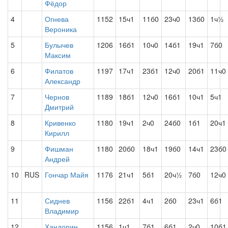
Фёдор
4
Огнева
1152
15ч1
11б0
23ч0
13б0
1ч½
Вероника
5
Булычев
1206
16б1
10ч0
14б1
19ч1
7б0
Максим
6
Филатов
1197
17ч1
23б1
12ч0
20б1
11ч0
Александр
7
Чернов
1189
18б1
12ч0
16б1
10ч1
5ч1
Дмитрий
8
Кривенко
1180
19ч1
2ч0
24б0
1б1
20ч1
Кирилл
9
Фишман
1180
20б0
18ч1
19б0
14ч1
23б0
Андрей
10
RUS
Гончар Майя
1176
21ч1
5б1
20ч½
7б0
12ч0
11
Сиднев
1156
22б1
4ч1
2б0
23ч1
6б1
Владимир
12
Хандорин
1156
1ч1
7б1
6б1
2ч0
10б1