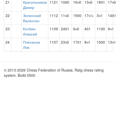
21
Красильников
1121
10б0
16ч0
13ч0
18б1
17ч0
Дамир
22
Зеленский
1112
11ч0
15б0
17ч½
3ч1
14б1
Валентин
23
Колбин
1109
24б1
6ч0
4б1
11б0
9ч1
Алексей
24
Плеханов
1107
23ч0
17б1
8ч1
15б0
13ч1
Лев
© 2013-2026 Chess Federation of Russia. Ratg chess rating
system. Build 0500