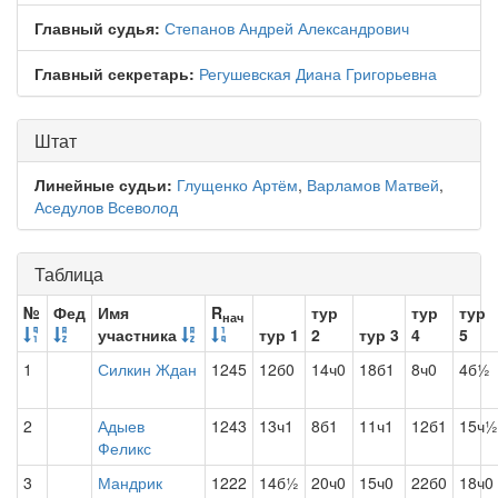
Главный судья:
Степанов Андрей Александрович
Главный секретарь:
Регушевская Диана Григорьевна
Штат
Линейные судьи:
Глущенко Артём
,
Варламов Матвей
,
Аседулов Всеволод
Таблица
№
Фед
Имя
R
тур
тур
тур
нач
участника
тур 1
2
тур 3
4
5
1
Силкин Ждан
1245
12б0
14ч0
18б1
8ч0
4б½
2
Адыев
1243
13ч1
8б1
11ч1
12б1
15ч½
Феликс
3
Мандрик
1222
14б½
20ч0
15ч0
22б0
18ч0