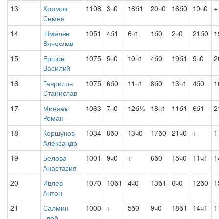
13
Хромов
1108
3ч0
18б1
20ч0
16б0
10ч0
+
Семён
14
Шмелев
1051
4б1
6ч1
1б0
2ч0
21б0
1
Вячеслав
15
Ершов
1075
5ч0
10ч1
4б0
19б1
9ч0
2
Василий
16
Гаврилов
1075
6б0
11ч1
8б0
13ч1
4б0
1
Станислав
17
Миняев
1063
7ч0
12б½
18ч1
11б1
6б1
2
Роман
18
Коршунов
1034
8б0
13ч0
17б0
21ч0
+
1
Александр
19
Белова
1001
9ч0
+
6б0
15ч0
11ч1
1
Анастасия
20
Ивлев
1070
10б1
4ч0
13б1
6ч0
12б0
1
Антон
21
Салмин
1000
+
5б0
9ч0
18б1
14ч1
1
Глеб