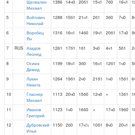
4
Щелкалин
1386
14ч0
20б1
15ч1
7б0
16ч1
1
Михаил
5
Войтович
1288
15б1
21ч1
2б1
3б0
7ч0
8
Николай
6
Воробец
1316
16ч1
14б0
19ч1
20б1
17ч0
9
Ян
7
RUS
Азадов
1261
17б1
1б1
3ч0
4ч1
5б1
2
Леонид
8
Осиюк
1199
18ч1
3б0
16ч1
12б1
1ч0
5
Демид
9
Лукин
1264
19б1
2ч0
21б1
1ч0
15б1
6
Никита
10
Гласнер
1113
20ч0
15б0
12ч0
+
13б1
1
Михаил
11
Иванов
1123
1ч0
16б0
+
17ч0
19б0
1
Григорий
12
Дубровский
1150
2б0
17ч½
10б1
8ч0
20ч1
4
Илья