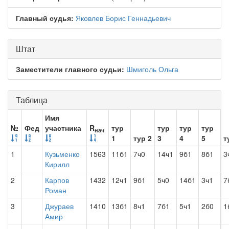
Главный судья:
Яковлев Борис Геннадьевич
Штат
Заместители главного судьи:
Шмиголь Ольга
Таблица
Имя
№
Фед
участника
R
тур
тур
тур
тур
нач
1
тур 2
3
4
5
т
1
Кузьменко
1563
11б1
7ч0
14ч1
9б1
8б1
3
Кирилл
2
Карпов
1432
12ч1
9б1
5ч0
14б1
3ч1
7
Роман
3
Джураев
1410
13б1
8ч1
7б1
5ч1
2б0
1
Амир