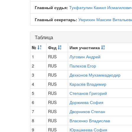
Главный судья:
Тухфатулин Камил Исмагилови
Главный секретарь:
Умрихин Максим Витальев
Таблица
№
Фед
Имя участника
1
RUS
Луговин Андрей
2
RUS
Палехов Егор
3
RUS
Дехконов Мухаммадкодир
4
RUS
Карасёв Владимир
5
RUS
Степанов Григорий
6
RUS
Доржиева София
7
RUS
Дворников Степан
8
RUS
Власенко Владислав
9
RUS
Юрашкеева София