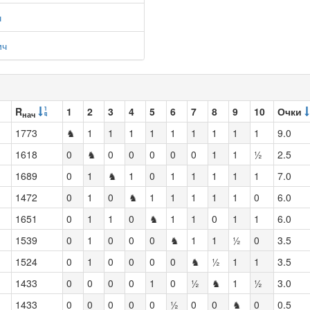
ч
ич
R
1
2
3
4
5
6
7
8
9
10
Очки
нач
1773
♞
1
1
1
1
1
1
1
1
1
9.0
1618
0
♞
0
0
0
0
0
1
1
½
2.5
1689
0
1
♞
1
0
1
1
1
1
1
7.0
1472
0
1
0
♞
1
1
1
1
1
0
6.0
1651
0
1
1
0
♞
1
1
0
1
1
6.0
1539
0
1
0
0
0
♞
1
1
½
0
3.5
1524
0
1
0
0
0
0
♞
½
1
1
3.5
1433
0
0
0
0
1
0
½
♞
1
½
3.0
1433
0
0
0
0
0
½
0
0
♞
0
0.5