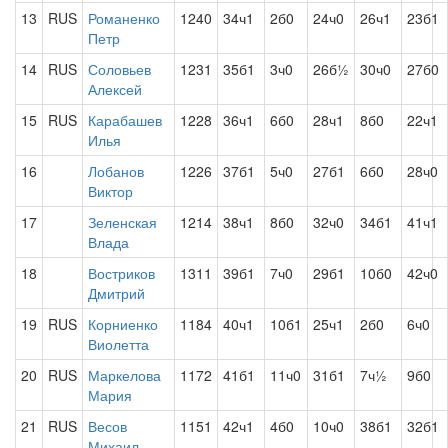
13
RUS
Романенко
1240
34ч1
2б0
24ч0
26ч1
23б1
Петр
14
RUS
Соловьев
1231
35б1
3ч0
26б½
30ч0
27б0
Алексей
15
RUS
Карабашев
1228
36ч1
6б0
28ч1
8б0
22ч1
Илья
16
Лобанов
1226
37б1
5ч0
27б1
6б0
28ч0
Виктор
17
Зеленская
1214
38ч1
8б0
32ч0
34б1
41ч1
Влада
18
Востриков
1311
39б1
7ч0
29б1
10б0
42ч0
Дмитрий
19
RUS
Корниенко
1184
40ч1
10б1
25ч1
2б0
6ч0
Виолетта
20
RUS
Маркелова
1172
41б1
11ч0
31б1
7ч½
9б0
Мария
21
RUS
Весов
1151
42ч1
4б0
10ч0
38б1
32б1
Михаил