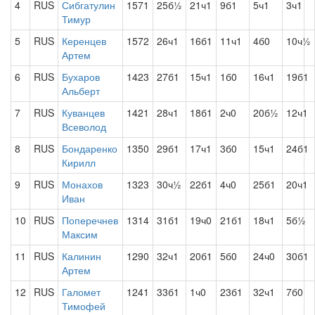
4
RUS
Сибгатулин
1571
25б½
21ч1
9б1
5ч1
3ч1
Тимур
5
RUS
Керенцев
1572
26ч1
16б1
11ч1
4б0
10ч½
Артем
6
RUS
Бухаров
1423
27б1
15ч1
1б0
16ч1
19б1
Альберт
7
RUS
Куванцев
1421
28ч1
18б1
2ч0
20б½
12ч1
Всеволод
8
RUS
Бондаренко
1350
29б1
17ч1
3б0
15ч1
24б1
Кирилл
9
RUS
Монахов
1323
30ч½
22б1
4ч0
25б1
20ч1
Иван
10
RUS
Поперечнев
1314
31б1
19ч0
21б1
18ч1
5б½
Максим
11
RUS
Калинин
1290
32ч1
20б1
5б0
24ч0
30б1
Артем
12
RUS
Галомет
1241
33б1
1ч0
23б1
32ч1
7б0
Тимофей