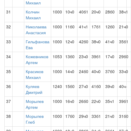
Михаил
31
Колчин
1000
10ч0
40б1
20ч0
28б0
38ч1
Михаил
32
Николаева
1000
11б0
41ч1
17б1
12б0
21ч0
Анастасия
33
Гильфанова
1000
12ч0
42б0
38ч0
41ч0
35б1
Ева
34
Кожевников
1053
13б0
23ч0
39б1
17ч0
29б0
Артем
35
Красиков
1000
14ч0
24б0
40ч0
37б0
33ч0
Михаил
36
Куляев
1240
15б0
27ч0
41б0
39ч0
40ч-
Дмитрий
37
Морылев
1000
16ч0
26б0
22ч0
35ч1
39б1
Артем
38
Морылев
1000
17б0
29ч0
33б1
21ч0
31б0
Глеб