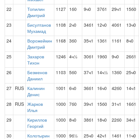
22
Топилин
1127
1б0
9ч0
37б1
29ч1
15б0
Дмитрий
23
Бисултанов
1108
2ч0
34б1
12ч0
40б1
13ч0
Мухамад
24
Ворожейкин
1168
3б0
35ч1
13б1
11б1
8ч0
Дмитрий
25
Захаров
1246
4ч½
30б1
19б0
9ч0
26б1
Тихон
26
Безменов
1103
5б0
37ч1
14ч½
13б0
25ч0
Даниил
27
RUS
Калинин
1001
6ч0
36б1
16ч0
42б0
14ч1
Денис
28
RUS
Жарков
1000
7б0
39ч1
15б0
31ч1
16б1
Илья
29
Кириллов
1000
8ч0
38б1
18ч0
22б0
34ч1
Георгий
30
Колотырин
1000
9б½
25ч0
42ч1
14б1
11ч0