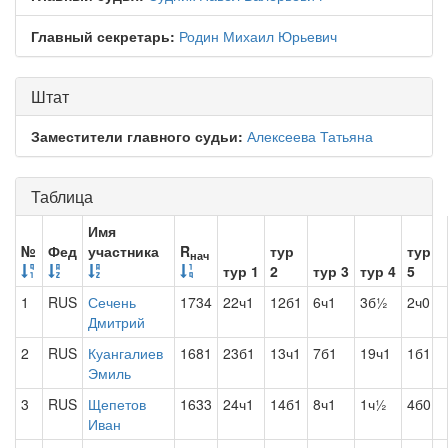
Главный секретарь:
Родин Михаил Юрьевич
Штат
Заместители главного судьи:
Алексеева Татьяна
Таблица
Имя
№
Фед
участника
R
тур
тур
нач
тур 1
2
тур 3
тур 4
5
1
RUS
Сечень
1734
22ч1
12б1
6ч1
3б½
2ч0
Дмитрий
2
RUS
Куангалиев
1681
23б1
13ч1
7б1
19ч1
1б1
Эмиль
3
RUS
Щепетов
1633
24ч1
14б1
8ч1
1ч½
4б0
Иван