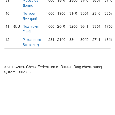
39
Морылев
1000
18ч0
28б0
34ч0
36б1
37ч0
Денис
40
Петров
1000
19б0
31ч0
35б1
23ч0
36б+
Дмитрий
41
RUS
Подтуркин
1000
20ч0
32б0
36ч1
33б1
17б0
Глеб
42
Романенко
1281
21б0
33ч1
30б0
27ч1
18б1
Всеволод
© 2013-2026 Chess Federation of Russia. Ratg chess rating
system. Build 0500