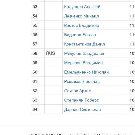
53
Колупаев Алексей
11
54
Левченко Михаил
11
55
Изотов Владимир
11
56
Биднина Богдан
11
57
Константинов Данил
11
58
RUS
Микулин Владислав
10
59
Мерзлов Владимир
10
60
Емельяненко Николай
10
61
Рыжаков Ярослав
10
62
Сачков Артём
10
63
Степанян Роберт
10
64
Дарчия Святослав
10