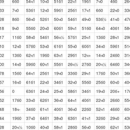
39
6б0
54ч1
10ч0
51б1
22ч1
19б1
7ч0
4б0
26
33
7ч0
53б1
12ч0
59б1
25б1
17ч1
6б0
22ч0
33
28
8б0
56ч0
52б1
50ч0
54б1
49ч0
53б½
41ч0
47
18
9ч0
55б0
20ч0
60б1
59ч1
51б0
64ч0
40б1
58
17
11б0
58ч0
54б1
56ч½
57б1
25ч1
13б0
28ч1
29
10
12ч0
57б0
53ч0
61б1
55ч0
60б1
34ч0
59б1
51
02
13б0
62ч1
19б0
63ч1
29б1
12ч+
14ч0
24б0
31
00
14ч0
59б0
60ч1
55б1
26ч½
27б0
20ч½
64б0
34
78
15б0
64ч1
25б1
19ч0
33б0
29ч1
17б0
50ч1
36
57
16ч0
61б1
22ч0
34б1
32ч0
55б0
25б0
60ч0
40
56
0
63б1
24ч0
25ч0
58б1
34б1
19ч0
20б+
17
52
17б0
33ч0
62б1
36ч0
64ч1
40б1
22ч0
26б0
55
48
18ч-
34б0
61ч1
40б1
36ч0
22б0
52ч1
46б0
60
44
19б0
37ч0
64б1
38ч0
63б1
41ч1
32б0
29ч0
43
28
20ч½
10б0
40ч0
58ч1
28б0
56ч0
50б0
62ч1
53