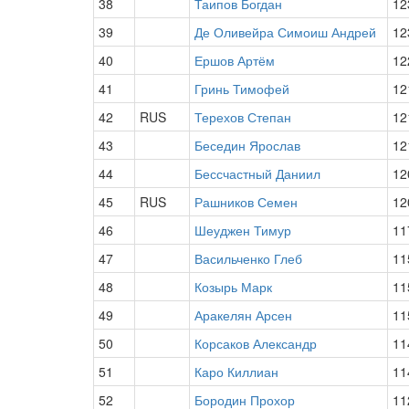
38
Таипов Богдан
12
39
Де Оливейра Симоиш Андрей
12
40
Ершов Артём
12
41
Гринь Тимофей
12
42
RUS
Терехов Степан
12
43
Беседин Ярослав
12
44
Бессчастный Даниил
12
45
RUS
Рашников Семен
12
46
Шеуджен Тимур
11
47
Васильченко Глеб
11
48
Козырь Марк
11
49
Аракелян Арсен
11
50
Корсаков Александр
11
51
Каро Киллиан
11
52
Бородин Прохор
11