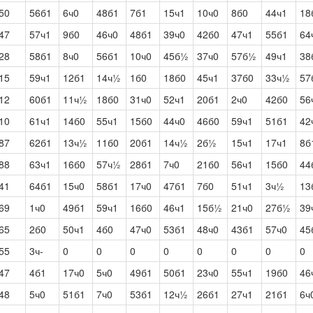
50
56б1
6ч0
48б1
7б1
15ч1
10ч0
8б0
44ч1
18
47
57ч1
9б0
46ч0
48б1
39ч0
42б0
47ч1
55б1
64
28
58б1
8ч0
56б1
10ч0
45б½
37ч0
57б½
49ч1
38
15
59ч1
12б1
14ч½
1б0
18б0
45ч1
37б0
33ч½
57
12
60б1
11ч½
18б0
31ч0
52ч1
20б1
2ч0
42б0
56
10
61ч1
14б0
55ч1
15б0
44ч0
46б0
59ч1
51б1
42
87
62б1
13ч½
11б0
20б1
14ч½
2б½
15ч1
17ч1
8б
88
63ч1
16б0
57ч½
28б1
7ч0
21б0
56ч1
15б0
44
41
64б1
15ч0
58б1
17ч0
47б1
7б0
51ч1
3ч½
13
69
1ч0
49б1
59ч1
16б0
46ч1
15б½
21ч0
27б½
39
65
2б0
50ч1
4б0
47ч0
53б1
48ч0
43б1
57ч0
45
55
3ч-
0
0
0
0
0
0
0
0
47
4б1
17ч0
5ч0
49б1
50б1
23ч0
55ч1
19б0
46
48
5ч0
51б1
7ч0
53б1
12ч½
26б1
27ч1
21б1
6ч