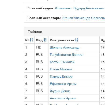
Главный судья:
Фомиченко Эдуард Алексеевич
Главный секретарь:
Еганов Александр Сергеев
Таблица
№
Фед
Имя участника
R
н
1
FID
Шепель Александр
17
2
RUS
Голубятников Даниил
16
3
RUS
Костин Николай
15
4
RUS
Кохан Михаил
15
5
RUS
Павлов Виктор
14
6
RUS
Ефименко Артём
14
7
RUS
Журин Денис
14
8
Анисимов Артем
14