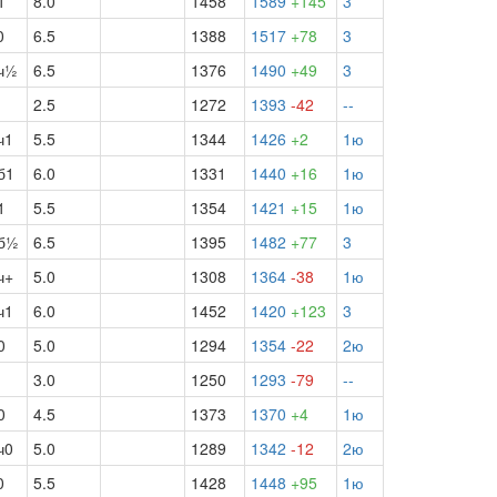
1
8.0
1458
1589
+145
3
0
6.5
1388
1517
+78
3
ч½
6.5
1376
1490
+49
3
2.5
1272
1393
-42
--
ч1
5.5
1344
1426
+2
1ю
б1
6.0
1331
1440
+16
1ю
1
5.5
1354
1421
+15
1ю
б½
6.5
1395
1482
+77
3
ч+
5.0
1308
1364
-38
1ю
ч1
6.0
1452
1420
+123
3
0
5.0
1294
1354
-22
2ю
3.0
1250
1293
-79
--
0
4.5
1373
1370
+4
1ю
ч0
5.0
1289
1342
-12
2ю
0
5.5
1428
1448
+95
1ю