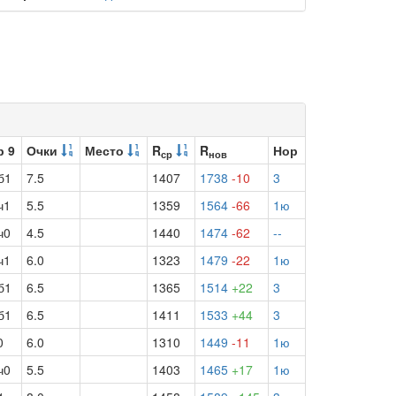
р 9
Очки
Место
R
R
Нор
ср
нов
б1
7.5
1407
1738
-10
3
ч1
5.5
1359
1564
-66
1ю
ч0
4.5
1440
1474
-62
--
ч1
6.0
1323
1479
-22
1ю
б1
6.5
1365
1514
+22
3
б1
6.5
1411
1533
+44
3
0
6.0
1310
1449
-11
1ю
ч0
5.5
1403
1465
+17
1ю