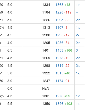
б0
5.0
1334
1368
+18
1ю
ч0
4.0
1184
1228
-119
--
б1
5.0
1226
1295
-33
2ю
б½
4.5
1313
1307
-8
1ю
ч1
4.5
1286
1295
-17
2ю
ч-
4.0
1205
1256
-54
2ю
1
6.5
1401
1453
+166
3
б1
4.5
1269
1278
-10
2ю
б0
4.5
1298
1319
-22
2ю
ч1
5.0
1322
1315
+46
1ю
б0
3.0
1247
1174
-91
--
0.0
NaN
--
ч½
4.5
1301
1276
+29
1ю
0
5.5
1350
1356
+108
1ю