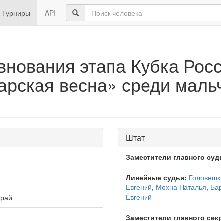
Турниры
API
внования этапа Кубка Росс
рская весна» среди мальч
Штат
Заместители главного суд
Линейные судьи:
Головешк
Евгений
,
Мохна Наталья
,
Ба
Евгений
край
Заместители главного сек