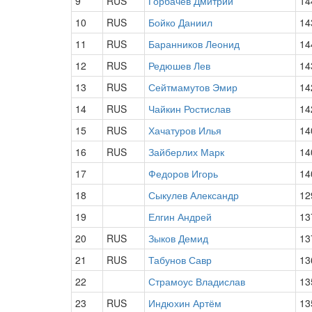
9
RUS
Горбачев Дмитрий
14
10
RUS
Бойко Даниил
14
11
RUS
Баранников Леонид
14
12
RUS
Редюшев Лев
14
13
RUS
Сейтмамутов Эмир
14
14
RUS
Чайкин Ростислав
14
15
RUS
Хачатуров Илья
14
16
RUS
Зайберлих Марк
14
17
Федоров Игорь
14
18
Сыкулев Александр
12
19
Елгин Андрей
13
20
RUS
Зыков Демид
13
21
RUS
Табунов Савр
13
22
Страмоус Владислав
13
23
RUS
Индюхин Артём
13