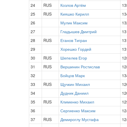
24
RUS
Козлов Артём
13
25
RUS
Кияшко Кирилл
13
26
Мулик Максим
13
27
Гладышев Дмитрий
13
28
RUS
Еганов Тигран
13
29
Хорешко Гордей
13
30
RUS
Шепелев Егор
12
31
RUS
Вершинин Ростислав
12
32
Бойцов Марк
13
33
RUS
Щучкин Михаил
12
34
Дудник Даниил
12
35
RUS
Клименко Михаил
12
36
Сергиенко Максим
12
37
RUS
Демироглу Мустафа
12