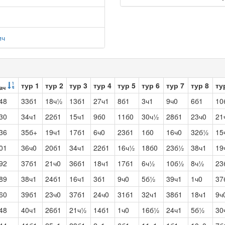
ич
тур 1
тур 2
тур 3
тур 4
тур 5
тур 6
тур 7
тур 8
ту
ач
48
33б1
18ч½
13б1
27ч1
8б1
3ч1
9ч0
6б1
10
30
34ч1
22б1
15ч1
9б0
11б0
30ч½
28б1
23ч0
21
36
35б+
19ч1
17б1
6ч0
23б1
1б0
16ч0
32б½
15
01
36ч0
20б1
34ч1
22б1
16ч½
18б0
23б½
38ч1
19
92
37б1
21ч0
36б1
18ч1
17б1
6ч½
10б½
8ч½
23
89
38ч1
24б1
16ч1
3б1
9ч0
5б½
39ч1
1ч0
37
60
39б1
23ч0
37б1
24ч0
31б1
32ч1
38б1
18ч1
9ч
48
40ч1
26б1
21ч½
14б1
1ч0
16б½
24ч1
5б½
30