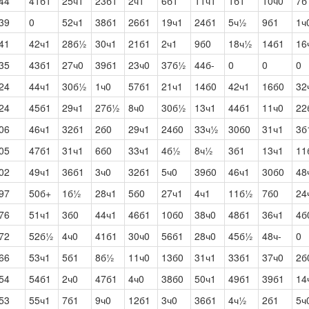
44
41б1
25ч1
23б1
2ч1
6б1
11ч1
1б1
10ч0
7б
39
0
52ч1
38б1
26б1
19ч1
24б1
5ч½
9б1
1ч
41
42ч1
28б½
30ч1
21б1
2ч1
9б0
18ч½
14б1
16
35
43б1
27ч0
39б1
23ч0
37б½
44б-
0
0
0
24
44ч1
30б½
1ч0
57б1
21ч1
14б0
42ч1
16б0
32
24
45б1
29ч1
27б½
8ч0
30б½
13ч1
44б1
11ч0
22
06
46ч1
32б1
2б0
29ч1
24б0
33ч½
30б0
31ч1
3б
05
47б1
31ч1
6б0
33ч1
4б½
8ч½
3б1
13ч1
11
02
49ч1
36б1
3ч0
32б1
5ч0
39б0
46ч1
30б0
48
97
50б+
1б½
28ч1
5б0
27ч1
4ч1
11б½
7б0
24
76
51ч1
3б0
44ч1
46б1
10б0
38ч0
48б1
36ч1
4б
72
52б½
4ч0
41б1
30ч0
56б1
28ч0
45б½
48ч-
0
66
53ч1
5б1
8б½
11ч0
13б0
31ч1
33б1
37ч0
2б
54
54б1
2ч0
47б1
4ч0
38б0
50ч1
49б1
39б1
14
53
55ч1
7б1
9ч0
12б1
3ч0
36б1
4ч½
2б1
5ч