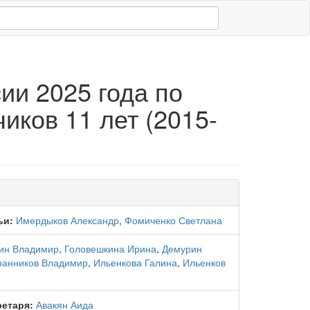
ии 2025 года по
иков 11 лет (2015-
ьи:
Имердыков Александр
,
Фомиченко Светлана
ин Владимир
,
Головешкина Ирина
,
Демурин
ранников Владимир
,
Ильенкова Галина
,
Ильенков
ретаря:
Авакян Аида