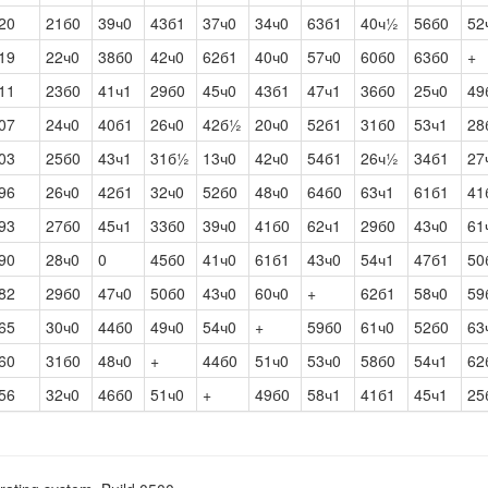
20
21б0
39ч0
43б1
37ч0
34ч0
63б1
40ч½
56б0
52
19
22ч0
38б0
42ч0
62б1
40ч0
57ч0
60б0
63б0
+
11
23б0
41ч1
29б0
45ч0
43б1
47ч1
36б0
25ч0
49
07
24ч0
40б1
26ч0
42б½
20ч0
52б1
31б0
53ч1
28
03
25б0
43ч1
31б½
13ч0
42ч0
54б1
26ч½
34б1
27
96
26ч0
42б1
32ч0
52б0
48ч0
64б0
63ч1
61б1
41
93
27б0
45ч1
33б0
39ч0
41б0
62ч1
29б0
43ч0
61
90
28ч0
0
45б0
41ч0
61б1
43ч0
54ч1
47б1
50
82
29б0
47ч0
50б0
43ч0
60ч0
+
62б1
58ч0
59
65
30ч0
44б0
49ч0
54ч0
+
59б0
61ч0
52б0
63
60
31б0
48ч0
+
44б0
51ч0
53ч0
58б0
54ч1
62
56
32ч0
46б0
51ч0
+
49б0
58ч1
41б1
45ч1
25