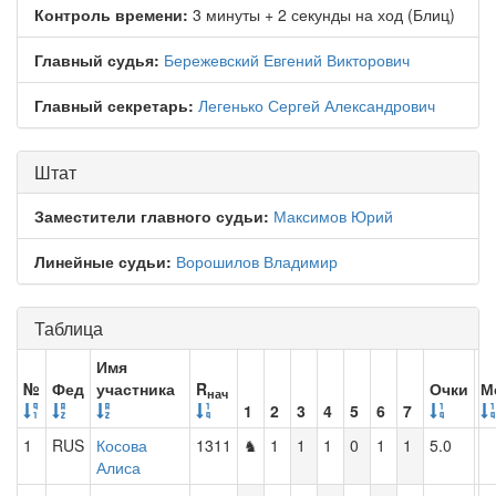
Контроль времени:
3 минуты + 2 секунды на ход (Блиц)
Главный судья:
Бережевский Евгений Викторович
Главный секретарь:
Легенько Сергей Александрович
Штат
Заместители главного судьи:
Максимов Юрий
Линейные судьи:
Ворошилов Владимир
Таблица
Имя
№
Фед
участника
R
Очки
М
нач
1
2
3
4
5
6
7
1
RUS
Косова
1311
♞
1
1
1
0
1
1
5.0
Алиса