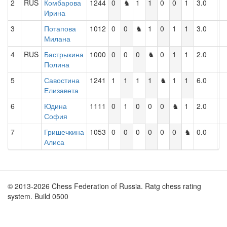
2
RUS
Комбарова
1244
0
♞
1
1
0
0
1
3.0
Ирина
3
Потапова
1012
0
0
♞
1
0
1
1
3.0
Милана
4
RUS
Бастрыкина
1000
0
0
0
♞
0
1
1
2.0
Полина
5
Савостина
1241
1
1
1
1
♞
1
1
6.0
Елизавета
6
Юдина
1111
0
1
0
0
0
♞
1
2.0
София
7
Гришечкина
1053
0
0
0
0
0
0
♞
0.0
Алиса
© 2013-2026 Chess Federation of Russia. Ratg chess rating
system. Build 0500