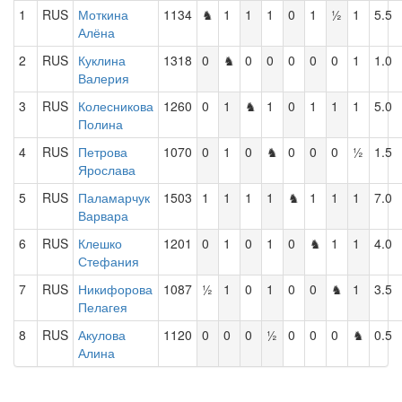
1
RUS
Моткина
1134
♞
1
1
1
0
1
½
1
5.5
Алёна
2
RUS
Куклина
1318
0
♞
0
0
0
0
0
1
1.0
Валерия
3
RUS
Колесникова
1260
0
1
♞
1
0
1
1
1
5.0
Полина
4
RUS
Петрова
1070
0
1
0
♞
0
0
0
½
1.5
Ярослава
5
RUS
Паламарчук
1503
1
1
1
1
♞
1
1
1
7.0
Варвара
6
RUS
Клешко
1201
0
1
0
1
0
♞
1
1
4.0
Стефания
7
RUS
Никифорова
1087
½
1
0
1
0
0
♞
1
3.5
Пелагея
8
RUS
Акулова
1120
0
0
0
½
0
0
0
♞
0.5
Алина