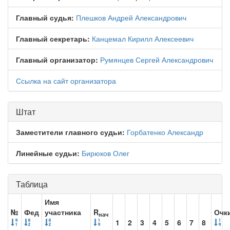
Главный судья:
Плешков Андрей Александрович
Главный секретарь:
Канцемал Кирилл Алексеевич
Главный организатор:
Румянцев Сергей Александрович
Ссылка на сайт организатора
Штат
Заместители главного судьи:
Горбатенко Александр
Линейные судьи:
Бирюков Олег
Таблица
Имя
№
Фед
участника
R
Очк
нач
1
2
3
4
5
6
7
8