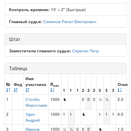
Контроль времени:
10' + 2" (Быстрые)
Главный судья:
Семенов Ринат Викторович
Штат
Заместители главного судьи:
Серегин Петр
Таблица
Имя
№
Фед
участника
R
Очки
нач
1
1
1
2
2
2
3
3
3
1
Столба
1000
♞
0
0
0
½
½
2.0
Мирослава
2
Удин
1000
1
1
♞
1
1
1
6.0
Андрей
3
Иванов
1000
½
½
0
0
0
♞
1.0