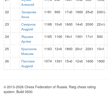
Алексей
22
Захарова
1181
9б0
17ч0
19б0
25ч0
23б½
Анна
23
Смирнов
1168
10ч0
16б0
14ч0
20б0
22ч½
Андрей
24
Якушев
1165
11б0
19ч1
13б1
17ч1
5б0
Артём
25
Красюков
1163
12ч0
18б0
20ч1
22б1
10ч1
Максим
26
Пантаев
1074
13б1
15ч0
12ч0
16б0
19б0
Андрей
© 2013-2026 Chess Federation of Russia. Ratg chess rating
system. Build 0500