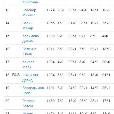
Кристина
13
Гласнер
1274
26ч0
20б1
24ч0
18б1
16ч1
Михаил
14
Васин
1255
1б0
21ч0
23б1
19ч1
7б½
Макар
15
Каримова
1228
2ч0
26б1
6ч1
8б0
4ч0
Диана
16
Беленко
1211
3б0
23ч1
7б0
26ч1
13б0
Юлия
17
Кайрес
1204
4ч0
22б1
8ч0
24б0
20ч0
Марк
18
RUS
Шишигин
1204
5б0
25ч1
9б0
13ч0
21б1
Давид
19
Бордадымов
1191
6ч0
24б0
22ч1
14б0
26ч1
Глеб
20
Рогозин
1180
7б0
13ч0
25б0
23ч1
17б1
Артём
21
Мухин
1174
8ч0
14б1
10ч0
6б0
18ч0