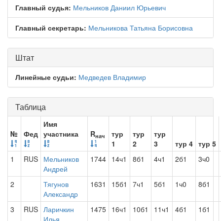
Главный судья:
Мельников Даниил Юрьевич
Главный секретарь:
Мельникова Татьяна Борисовна
Штат
Линейные судьи:
Медведев Владимир
Таблица
Имя
№
Фед
участника
R
тур
тур
тур
нач
1
2
3
тур 4
тур 5
1
RUS
Мельников
1744
14ч1
8б1
4ч1
2б1
3ч0
Андрей
2
Тягунов
1631
15б1
7ч1
5б1
1ч0
8б1
Александр
3
RUS
Ларичкин
1475
16ч1
10б1
11ч1
4б1
1б1
Илья