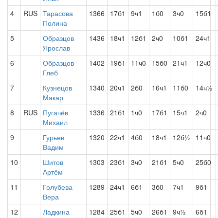
4
RUS
Тарасова
1366
17б1
9ч1
1б0
3ч0
15б1
Полина
5
Образцов
1436
18ч1
12б1
2ч0
10б1
24ч1
Ярослав
6
Образцов
1402
19б1
11ч0
15б0
21ч1
12ч0
Глеб
7
Кузнецов
1340
20ч1
2б0
16ч1
11б0
14ч½
Макар
8
RUS
Пугачёв
1336
21б1
1ч0
17б1
15ч1
2ч0
Михаил
9
Гурьев
1320
22ч1
4б0
18ч1
12б½
11ч0
Вадим
10
Шитов
1303
23б1
3ч0
21б1
5ч0
25б0
Артём
11
Голубева
1289
24ч1
6б1
3б0
7ч1
9б1
Вера
12
Ладкина
1284
25б1
5ч0
26б1
9ч½
6б1