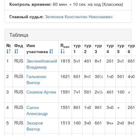
Контроль времени:
60 мин. + 10 сек. на ход (Классика)
Главный судья:
Зеленков Константин Николаевич
Таблица
№
Фед
Имя
R
тур
тур
тур
тур
тур
тур
нач
участника
1
2
3
4
5
6
1
RUS
Зволимбовский
1815
5ч1
4б1
8ч1
2б1
3ч1
6б1
Владимир
2
RUS
Гальченко
1621
6б1
9ч1
3б½
1ч0
5б1
4ч0
Виктор
3
RUS
Сизиков Артем
1591
7ч1
5б1
2ч½
4б1
1б0
+
4
RUS
Сапон
1551
8б1
1ч0
9б1
3ч0
+
2б1
Александр
5
RUS
Захаров
1513
1б0
3ч0
6б1
9ч+
2ч0
9ч1
Виктор