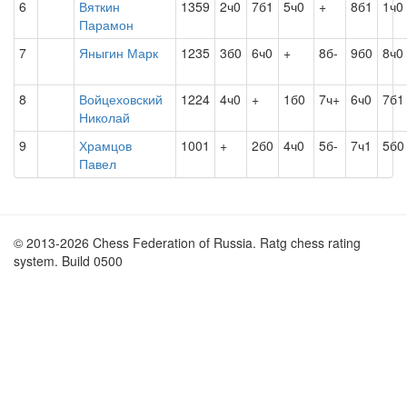
6
Вяткин
1359
2ч0
7б1
5ч0
+
8б1
1ч0
Парамон
7
Яныгин Марк
1235
3б0
6ч0
+
8б-
9б0
8ч0
8
Войцеховский
1224
4ч0
+
1б0
7ч+
6ч0
7б1
Николай
9
Храмцов
1001
+
2б0
4ч0
5б-
7ч1
5б0
Павел
© 2013-2026 Chess Federation of Russia. Ratg chess rating
system. Build 0500