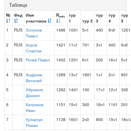
Таблица
№
Фед
Имя
R
тур
тур
тур
тур
нач
участника
1
тур 2
3
4
5
1
RUS
Холупов
1486
10б1
5ч1
4б0
8ч0
12б1
Павел
2
RUS
Киров
1421
11ч1
7б1
3ч1
4б0
6ч0
Спартак
3
RUS
Рочев Павел
1402
12б1
6ч1
2б0
16ч1
5ч1
4
RUS
Андреев
1289
13ч1
19б1
1ч1
2ч1
8б1
Виталий
5
Абрамов
1262
14б1
1б0
17ч1
12ч1
3б0
Даниил
6
Батраков
1151
15ч1
3б0
18ч1
11б1
2б1
Иван
7
Кухарчук
1138
16б1
2ч0
8б0
15ч1
18ч
Роман