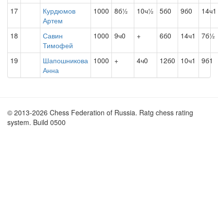
17
Курдюмов
1000
8б½
10ч½
5б0
9б0
14ч1
Артем
18
Савин
1000
9ч0
+
6б0
14ч1
7б½
Тимофей
19
Шапошникова
1000
+
4ч0
12б0
10ч1
9б1
Анна
© 2013-2026 Chess Federation of Russia. Ratg chess rating
system. Build 0500