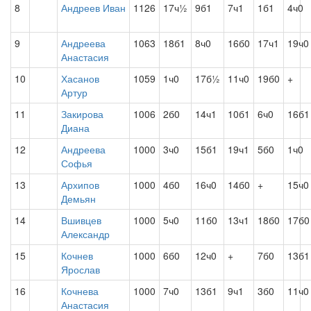
8
Андреев Иван
1126
17ч½
9б1
7ч1
1б1
4ч0
9
Андреева
1063
18б1
8ч0
16б0
17ч1
19ч0
Анастасия
10
Хасанов
1059
1ч0
17б½
11ч0
19б0
+
Артур
11
Закирова
1006
2б0
14ч1
10б1
6ч0
16б1
Диана
12
Андреева
1000
3ч0
15б1
19ч1
5б0
1ч0
Софья
13
Архипов
1000
4б0
16ч0
14б0
+
15ч0
Демьян
14
Вшивцев
1000
5ч0
11б0
13ч1
18б0
17б0
Александр
15
Кочнев
1000
6б0
12ч0
+
7б0
13б1
Ярослав
16
Кочнева
1000
7ч0
13б1
9ч1
3б0
11ч0
Анастасия