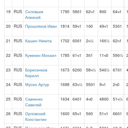
19
RUS
Соловьев
1790
58б1
62ч1
8б0
64ч1
Алексей
20
RUS
Прошляков Иван
1814
59ч1
1б0
49ч1
53б1
21
RUS
Кашин Никита
1702
60б1
2ч½
16б½
62ч1
22
RUS
Кужекин Михаил
1785
61ч1
3б1
11ч0
59б½
23
RUS
Борисенков
1673
62б0
58ч½
54б½
67б1
Кирилл
24
RUS
Мусин Артур
1698
63ч½
55б1
9ч1
2ч0
25
RUS
Савченко
1634
64б1
4ч0
48б0
51ч½
Савелий
26
RUS
Орловский
1600
65ч1
5б0
51ч1
66б1
Константин