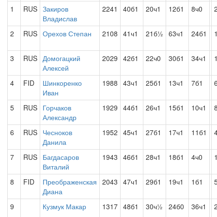
1
RUS
Закиров
2241
40б1
20ч1
12б1
8ч0
Владислав
2
RUS
Орехов Степан
2108
41ч1
21б½
63ч1
24б1
3
RUS
Домогацкий
2029
42б1
22ч0
30б1
34ч1
Алексей
4
FID
Шинкоренко
1988
43ч1
25б1
13ч1
7б1
Иван
5
RUS
Горчаков
1929
44б1
26ч1
15б1
10ч1
Александр
6
RUS
Чесноков
1952
45ч1
27б1
17ч1
11б1
Данила
7
RUS
Багдасаров
1943
46б1
28ч1
18б1
4ч0
Виталий
8
FID
Преображенская
2043
47ч1
29б1
19ч1
1б1
Диана
9
Кузмук Макар
1317
48б1
30ч½
24б0
36ч1