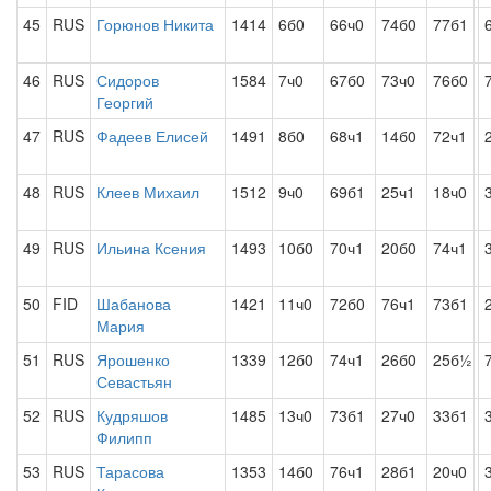
45
RUS
Горюнов Никита
1414
6б0
66ч0
74б0
77б1
46
RUS
Сидоров
1584
7ч0
67б0
73ч0
76б0
Георгий
47
RUS
Фадеев Елисей
1491
8б0
68ч1
14б0
72ч1
48
RUS
Клеев Михаил
1512
9ч0
69б1
25ч1
18ч0
49
RUS
Ильина Ксения
1493
10б0
70ч1
20б0
74ч1
50
FID
Шабанова
1421
11ч0
72б0
76ч1
73б1
Мария
51
RUS
Ярошенко
1339
12б0
74ч1
26б0
25б½
Севастьян
52
RUS
Кудряшов
1485
13ч0
73б1
27ч0
33б1
Филипп
53
RUS
Тарасова
1353
14б0
76ч1
28б1
20ч0