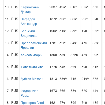
10
RUS
Кафиатулин
2037
49ч1
31б1
37ч1
5б0
Дамир
11
RUS
Нефедов
1872
50б1
33ч1
22б1
6ч0
Александр
12
RUS
Бельский
1902
51ч1
35б1
1ч0
27б1
Владислав
13
RUS
Преображенский
1781
52б1
34ч1
4б0
38ч1
Ярослав
14
RUS
Хохлов Игорь
1800
53ч1
37б0
47ч1
29б1
15
RUS
Тюветский Иван
1775
54б1
36ч1
5ч0
31б1
16
RUS
Зубков Матвей
1813
55ч½
71б1
21ч½
37б1
17
RUS
Федорычев
1673
56б1
38ч1
6б0
44ч1
Роман
18
RUS
Прохоров Глеб
1621
57ч1
39б1
7ч0
48б1