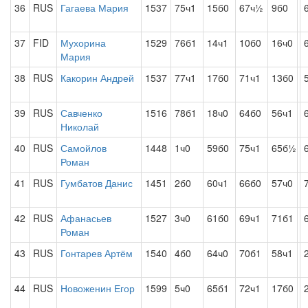
36
RUS
Гагаева Мария
1537
75ч1
15б0
67ч½
9б0
37
FID
Мухорина
1529
76б1
14ч1
10б0
16ч0
Мария
38
RUS
Какорин Андрей
1537
77ч1
17б0
71ч1
13б0
39
RUS
Савченко
1516
78б1
18ч0
64б0
56ч1
Николай
40
RUS
Самойлов
1448
1ч0
59б0
75ч1
65б½
Роман
41
RUS
Гумбатов Данис
1451
2б0
60ч1
66б0
57ч0
42
RUS
Афанасьев
1527
3ч0
61б0
69ч1
71б1
Роман
43
RUS
Гонтарев Артём
1540
4б0
64ч0
70б1
58ч1
44
RUS
Новоженин Егор
1599
5ч0
65б1
72ч1
17б0