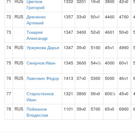
71
RUS
Цветков
1332
32б1
16ч0
38б0
42ч0
Григорий
72
RUS
Демченко
1357
33ч0
50ч1
44б0
47б0
Артемий
73
Токарев
1347
34б0
52ч0
46б1
50ч0
Александр
74
RUS
Уржумова Дарья
1347
35ч0
51б0
45ч1
49б0
75
RUS
Смирнов Иван
1345
36б0
54ч½
40б0
60ч1
76
RUS
Лавочкин Фёдор
1413
37ч0
53б0
50б0
46ч1
77
Старостенков
1321
38б0
56ч0
60б½
45ч0
Иван
78
RUS
Пойманов
1101
39ч0
57б0
65ч0
69б0
Владислав