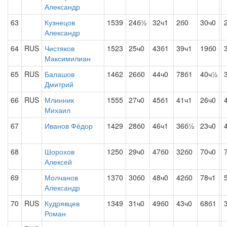
Александр
63
Кузнецов
1539
24б½
32ч1
2б0
30ч0
Александр
64
RUS
Чистяков
1523
25ч0
43б1
39ч1
19б0
Максимилиан
65
RUS
Балашов
1462
26б0
44ч0
78б1
40ч½
Дмитрий
66
RUS
Млинник
1555
27ч0
45б1
41ч1
26ч0
Михаил
67
Иванов Фёдор
1429
28б0
46ч1
36б½
23ч0
68
Шорохов
1250
29ч0
47б0
32б0
70ч0
Алексей
69
Молчанов
1370
30б0
48ч0
42б0
78ч1
Александр
70
RUS
Кудрявцев
1349
31ч0
49б0
43ч0
68б1
Роман