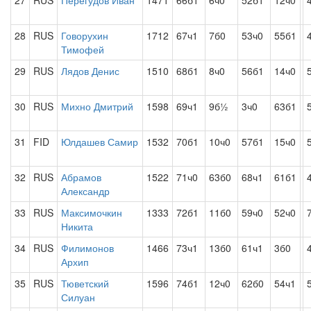
27
RUS
Перегудов Иван
1471
66б1
6ч0
52б1
12ч0
28
RUS
Говорухин
1712
67ч1
7б0
53ч0
55б1
Тимофей
29
RUS
Лядов Денис
1510
68б1
8ч0
56б1
14ч0
30
RUS
Михно Дмитрий
1598
69ч1
9б½
3ч0
63б1
31
FID
Юлдашев Самир
1532
70б1
10ч0
57б1
15ч0
32
RUS
Абрамов
1522
71ч0
63б0
68ч1
61б1
Александр
33
RUS
Максимочкин
1333
72б1
11б0
59ч0
52ч0
Никита
34
RUS
Филимонов
1466
73ч1
13б0
61ч1
3б0
Архип
35
RUS
Тюветский
1596
74б1
12ч0
62б0
54ч1
Силуан