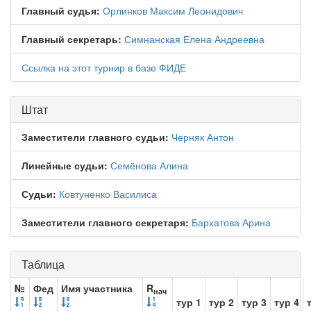
Главный судья:
Орлинков Максим Леонидович
Главный секретарь:
Симнанская Елена Андреевна
Ссылка на этот турнир в базе ФИДЕ
Штат
Заместители главного судьи:
Черняк Антон
Линейные судьи:
Семёнова Алина
Судьи:
Ковтуненко Василиса
Заместители главного секретаря:
Бархатова Арина
Таблица
№
Фед
Имя участника
R
нач
тур 1
тур 2
тур 3
тур 4