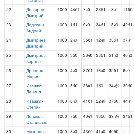
Наталья
22
Дегтярев
1000
44б1
7ч0
28б1
13ч1
11б0
Дмитрий
23
Дедюхин
1000
1б1
9ч0
34б1
15ч0
42б1
Андрей
24
Дмитриев
1000
2ч0
35б1
12ч0
33б1
37ч1
Дмитрий
25
Дмитриев
1000
3б0
36ч0
38б1
21ч0
40ч0
Кирилл
26
Дрепина
1000
4ч0
37б1
16ч0
35б1
6ч0
Мария
27
Ивашкин
1000
5б0
38ч1
1б0
34ч½
39б0
Даниил
28
Ивашкин
1000
6ч0
41б1
22ч0
37б0
44ч1
Степан
29
Леликов
1000
7б0
40ч1
13б0
39ч½
34б1
Станислав
30
Макарова
1000
8ч0
43б0
41ч0
40б0
+