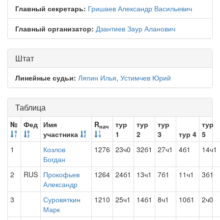
Главный секретарь:
Гришаев Александр Васильевич
Главный организатор:
Дзантиев Заур Аланович
Штат
Линейные судьи:
Ляпин Илья
,
Устимчев Юрий
Таблица
№
Фед
Имя
R
тур
тур
тур
тур
нач
участника
1
2
3
тур 4
5
1
Козлов
1276
23ч0
32б1
27ч1
4б1
14ч1
Богдан
2
RUS
Прокофьев
1264
24б1
13ч1
7б1
11ч1
3б1
Александр
3
Суровяткин
1210
25ч1
14б1
8ч1
10б1
2ч0
Марк