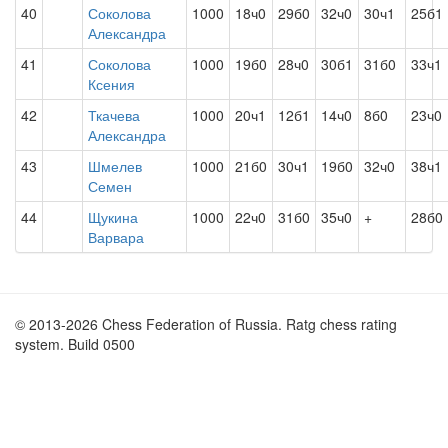
40
Соколова
1000
18ч0
29б0
32ч0
30ч1
25б1
Александра
41
Соколова
1000
19б0
28ч0
30б1
31б0
33ч1
Ксения
42
Ткачева
1000
20ч1
12б1
14ч0
8б0
23ч0
Александра
43
Шмелев
1000
21б0
30ч1
19б0
32ч0
38ч1
Семен
44
Щукина
1000
22ч0
31б0
35ч0
+
28б0
Варвара
© 2013-2026 Chess Federation of Russia. Ratg chess rating
system. Build 0500