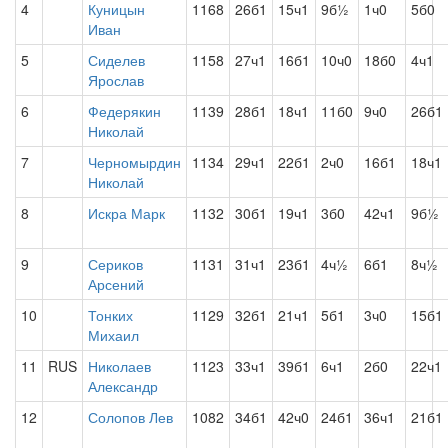
4
Куницын
1168
26б1
15ч1
9б½
1ч0
5б0
Иван
5
Сиделев
1158
27ч1
16б1
10ч0
18б0
4ч1
Ярослав
6
Федерякин
1139
28б1
18ч1
11б0
9ч0
26б1
Николай
7
Черномырдин
1134
29ч1
22б1
2ч0
16б1
18ч1
Николай
8
Искра Марк
1132
30б1
19ч1
3б0
42ч1
9б½
9
Сериков
1131
31ч1
23б1
4ч½
6б1
8ч½
Арсений
10
Тонких
1129
32б1
21ч1
5б1
3ч0
15б1
Михаил
11
RUS
Николаев
1123
33ч1
39б1
6ч1
2б0
22ч1
Александр
12
Солопов Лев
1082
34б1
42ч0
24б1
36ч1
21б1