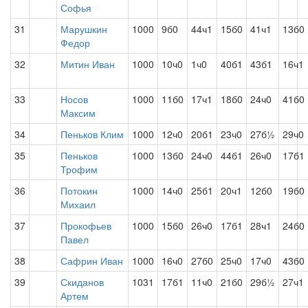
Софья
31
Марушкин
1000
9б0
44ч1
15б0
41ч1
13б0
Федор
32
Митин Иван
1000
10ч0
1ч0
40б1
43б1
16ч1
33
Носов
1000
11б0
17ч1
18б0
24ч0
41б0
Максим
34
Пеньков Клим
1000
12ч0
20б1
23ч0
27б½
29ч0
35
Пеньков
1000
13б0
24ч0
44б1
26ч0
17б1
Трофим
36
Потокин
1000
14ч0
25б1
20ч1
12б0
19б0
Михаил
37
Прокофьев
1000
15б0
26ч0
17б1
28ч1
24б0
Павел
38
Сафрин Иван
1000
16ч0
27б0
25ч0
17ч0
43б0
39
Скиданов
1031
17б1
11ч0
21б0
29б½
27ч1
Артем