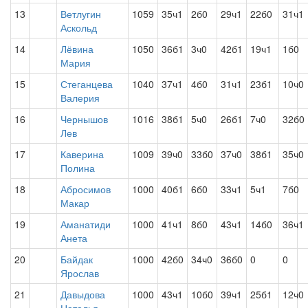
13
Ветлугин
1059
35ч1
2б0
29ч1
22б0
31ч1
Аскольд
14
Лёвина
1050
36б1
3ч0
42б1
19ч1
1б0
Мария
15
Стеганцева
1040
37ч1
4б0
31ч1
23б1
10ч0
Валерия
16
Чернышов
1016
38б1
5ч0
26б1
7ч0
32б0
Лев
17
Каверина
1009
39ч0
33б0
37ч0
38б1
35ч0
Полина
18
Абросимов
1000
40б1
6б0
33ч1
5ч1
7б0
Макар
19
Аманатиди
1000
41ч1
8б0
43ч1
14б0
36ч1
Анета
20
Байдак
1000
42б0
34ч0
36б0
0
0
Ярослав
21
Давыдова
1000
43ч1
10б0
39ч1
25б1
12ч0