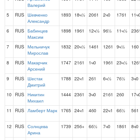
Валерий
5
RUS
Шевченко
1893
18ч½
20б1
2ч0
17б1
11ч
Александр
6
RUS
Бабинцев
1898
19б1
12ч½
9б½
11ч½
23б
Максим
7
RUS
Мельничук
1832
20ч½
14б1
12б1
9ч½
1б0
Мирослав
8
RUS
Макарчик
1747
21б1
1ч0
19б1
23ч½
12б
Арсений
9
RUS
Шестак
1788
22ч1
2б1
6ч½
7б½
3ч0
Дмитрий
10
RUS
Никитин
1444
23б1
3ч0
21б1
2б0
17ч
Михаил
11
RUS
Ламберт Марк
1765
24ч1
4б0
22ч1
6б½
5б1
12
RUS
Солнцева
1739
25б+
6б½
7ч0
18б1
8ч0
Арина