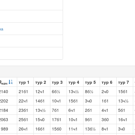
на
R
тур 1
тур 2
тур 3
тур 4
тур 5
тур 6
тур 7
нач
2140
21б1
12ч1
6б½
13ч½
8б½
2ч0
15б1
2202
22ч1
14б1
10ч1
15б1
3ч0
1б1
13ч½
2184
23б1
13ч½
7б1
6ч1
2б1
4ч1
5б1
2063
25б1
15ч0
17б1
10ч1
9б1
3б0
16ч1
1989
26ч1
16б1
15б0
11ч1
13б½
8ч1
3ч0