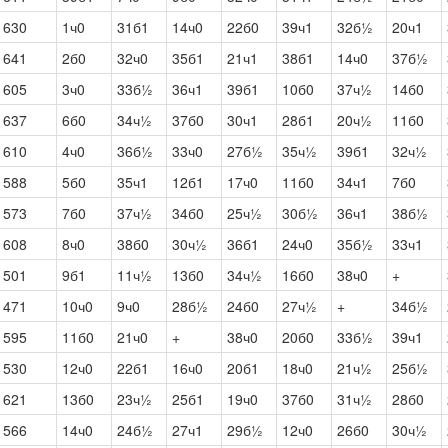
1630
1ч0
31б1
14ч0
22б0
39ч1
32б½
20ч1
1641
2б0
32ч0
35б1
21ч1
38б1
14ч0
37б½
1605
3ч0
33б½
36ч1
39б1
10б0
37ч½
14б0
1637
6б0
34ч½
37б0
30ч1
28б1
20ч½
11б0
1610
4ч0
36б½
33ч0
27б½
35ч½
39б1
32ч½
1588
5б0
35ч1
12б1
17ч0
11б0
34ч1
7б0
1573
7б0
37ч½
34б0
25ч½
30б½
36ч1
38б½
1608
8ч0
38б0
30ч½
36б1
24ч0
35б½
33ч1
1501
9б1
11ч½
13б0
34ч½
16б0
38ч0
+
1471
10ч0
9ч0
28б½
24б0
27ч½
+
34б½
1595
11б0
21ч0
+
38ч0
20б0
33б½
39ч1
1530
12ч0
22б1
16ч0
20б1
18ч0
21ч½
25б½
1621
13б0
23ч½
25б1
19ч0
37б0
31ч½
28б0
1566
14ч0
24б½
27ч1
29б½
12ч0
26б0
30ч½