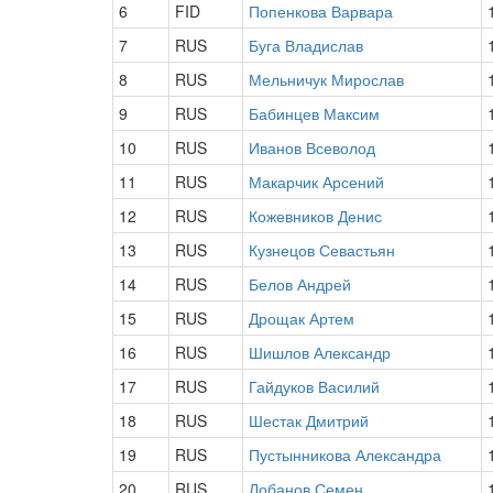
6
FID
Попенкова Варвара
7
RUS
Буга Владислав
8
RUS
Мельничук Мирослав
9
RUS
Бабинцев Максим
10
RUS
Иванов Всеволод
11
RUS
Макарчик Арсений
12
RUS
Кожевников Денис
13
RUS
Кузнецов Севастьян
14
RUS
Белов Андрей
15
RUS
Дрощак Артем
16
RUS
Шишлов Александр
17
RUS
Гайдуков Василий
18
RUS
Шестак Дмитрий
19
RUS
Пустынникова Александра
20
RUS
Лобанов Семен