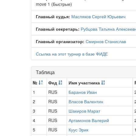
move 1 (Быстрые)
Главный судья:
Масляков Сергей Юрьевич
Главный секретарь:
Рубцова Татьяна Алексеев
Главный организатор:
Смирнов Станислав
Ссылка на этот турнир в базе ФИДЕ
Таблица
№
Фед
Имя участника
1
RUS
Баранов Иван
2
RUS
Власов Валентин
3
RUS
Шакиров Марат
4
RUS
Артамонов Валерий
5
RUS
Куус Эрик