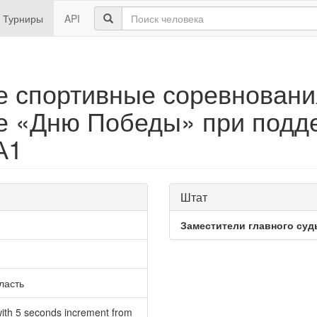
Турниры
API
 спортивные соревновани
е «Дню Победы» при подд
А1
Штат
Заместители главного суд
ласть
ith 5 seconds increment from