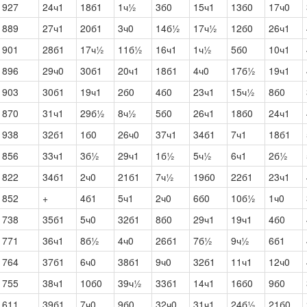
1927
24ч1
18б1
1ч½
3б0
15ч1
13б0
17ч0
1889
27ч1
20б1
3ч0
14б½
17ч½
12б0
26ч1
1901
28б1
17ч½
11б½
16ч1
1ч½
5б0
10ч1
1896
29ч0
30б1
20ч1
18б1
4ч0
17б½
19ч1
1903
30б1
19ч1
2б0
4б0
23ч1
15ч½
8б0
1870
31ч1
29б½
8ч½
5б0
26ч1
18б0
24ч1
1938
32б1
1б0
26ч0
37ч1
34б1
7ч1
18б1
1856
33ч1
3б½
29ч1
1б½
5ч½
6ч1
2б½
1822
34б1
2ч0
21б1
7ч½
19б0
22б1
23ч1
1852
+
4б1
5ч1
2ч0
6б0
10б½
1ч0
1738
35б1
5ч0
32б1
8б0
29ч1
19ч1
4б0
1771
36ч1
8б½
4ч0
26б1
7б½
9ч½
6б1
1764
37б1
6ч0
38б1
9ч0
32б1
11ч1
12ч0
1755
38ч1
10б0
39ч½
33б1
14ч1
16б0
9б0
1611
39б1
7ч0
9б0
32ч0
31ч1
24б½
21б0