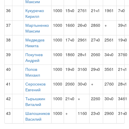
Максим
36
Кукуречко
1000
15ч0
27б1
21ч1
19б1
7ч0
Кирилл
37
Мартыненко
1000
16б0
26ч0
28б0
+
39ч1
Максим
38
Медведев
1000
17ч0
29б1
27ч0
25б1
19ч0
Никита
39
Покутнев
1000
18б0
28ч1
20б0
34ч0
37б0
Андрей
40
Попов
1000
19ч0
31б0
29ч0
35б1
21ч1
Михаил
41
Серосеков
1000
20б0
30ч0
+
27б0
28ч1
Евгений
42
Тырышкин
1000
21ч0
+
22б0
30ч0
34б1
Виталий
43
Шапошников
1000
+
11б0
23ч0
29б0
31ч0
Василий