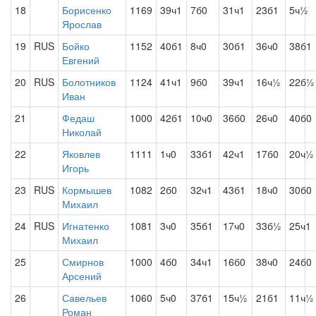
18
Борисенко
1169
39ч1
7б0
31ч1
23б1
5ч½
Ярослав
19
RUS
Бойко
1152
40б1
8ч0
30б1
36ч0
38б1
Евгений
20
RUS
Болотников
1124
41ч1
9б0
39ч1
16ч½
22б½
Иван
21
Федаш
1000
42б1
10ч0
36б0
26ч0
40б0
Николай
22
Яковлев
1111
1ч0
33б1
42ч1
17б0
20ч½
Игорь
23
RUS
Кормышев
1082
2б0
32ч1
43б1
18ч0
30б0
Михаил
24
RUS
Игнатенко
1081
3ч0
35б1
17ч0
33б½
25ч1
Михаил
25
Смирнов
1000
4б0
34ч1
16б0
38ч0
24б0
Арсений
26
Савельев
1060
5ч0
37б1
15ч½
21б1
11ч½
Роман