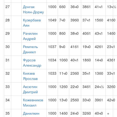
27
Донгак
1000
6б0
36ч0
38б1
41ч1
13ч½
Ноян-Доржу
28
Кузербаев
1049
7ч0
39б0
37ч1
15б0
41б0
Аян
29
Рачилин
1000
8б0
38ч0
40б1
43ч1
14б0
Андрей
30
Ремпель
1037
9ч0
41б1
19ч0
42б1
23ч1
Даниил
31
Фурсов
1034
10б0
40ч1
18б0
14ч0
43б1
Александр
32
Князев
1033
11ч0
23б0
35ч1
13б0
33ч1
Ярослав
33
Аксютин
1000
12б0
22ч0
34б1
24ч½
32б0
Дмитрий
34
Кожевников
1000
13ч0
25б0
33ч0
39б1
42ч0
Михаил
35
Данилкин
1000
14б0
24ч0
32б0
40ч0
+