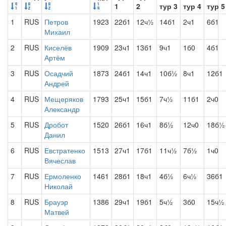
1
2
тур 3
тур 4
тур 5
1
RUS
Петров
1923
22б1
12ч½
14б1
2ч1
6б1
Михаил
2
RUS
Киселёв
1909
23ч1
13б1
9ч1
1б0
4б1
Артём
3
RUS
Осадчий
1873
24б1
14ч1
10б½
8ч1
12б1
Андрей
4
RUS
Мещеряков
1793
25ч1
15б1
7ч½
11б1
2ч0
Александр
5
RUS
Дробот
1520
26б1
16ч1
8б½
12ч0
18б½
Данил
6
RUS
Евстратенко
1513
27ч1
17б1
11ч½
7б½
1ч0
Вячеслав
7
RUS
Ермоленко
1461
28б1
18ч1
4б½
6ч½
36б1
Николай
8
RUS
Брауэр
1386
29ч1
19б1
5ч½
3б0
15ч½
Матвей