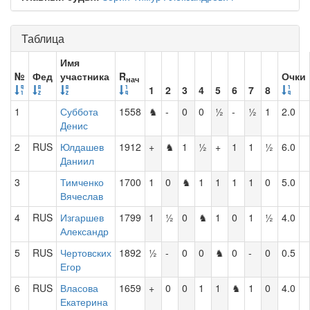
Таблица
Имя
№
Фед
участника
R
Очки
нач
1
2
3
4
5
6
7
8
1
Суббота
1558
♞
-
0
0
½
-
½
1
2.0
Денис
2
RUS
Юлдашев
1912
+
♞
1
½
+
1
1
½
6.0
Даниил
3
Тимченко
1700
1
0
♞
1
1
1
1
0
5.0
Вячеслав
4
RUS
Изгаршев
1799
1
½
0
♞
1
0
1
½
4.0
Александр
5
RUS
Чертовских
1892
½
-
0
0
♞
0
-
0
0.5
Егор
6
RUS
Власова
1659
+
0
0
1
1
♞
1
0
4.0
Екатерина