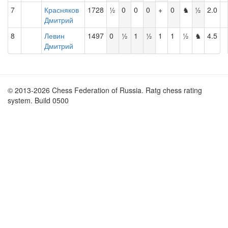
7
Красняков
1728
½
0
0
0
+
0
♞
½
2.0
Дмитрий
8
Левин
1497
0
½
1
½
1
1
½
♞
4.5
Дмитрий
© 2013-2026 Chess Federation of Russia. Ratg chess rating
system. Build 0500