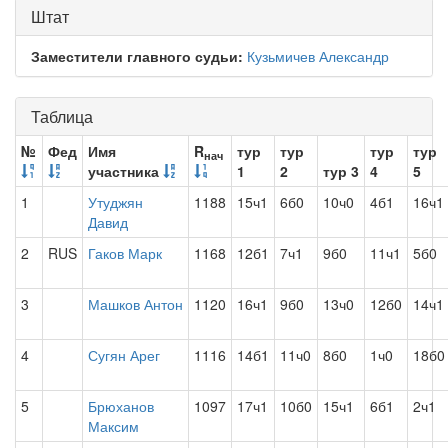
Штат
Заместители главного судьи:
Кузьмичев Александр
Таблица
№
Фед
Имя
R
тур
тур
тур
тур
нач
участника
1
2
тур 3
4
5
1
Утуджян
1188
15ч1
6б0
10ч0
4б1
16ч1
Давид
2
RUS
Гаков Марк
1168
12б1
7ч1
9б0
11ч1
5б0
3
Машков Антон
1120
16ч1
9б0
13ч0
12б0
14ч1
4
Сугян Арег
1116
14б1
11ч0
8б0
1ч0
18б0
5
Брюханов
1097
17ч1
10б0
15ч1
6б1
2ч1
Максим