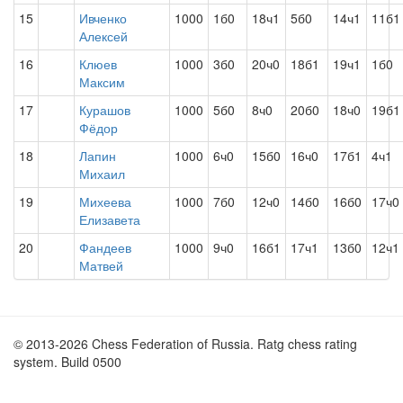
15
Ивченко
1000
1б0
18ч1
5б0
14ч1
11б1
Алексей
16
Клюев
1000
3б0
20ч0
18б1
19ч1
1б0
Максим
17
Курашов
1000
5б0
8ч0
20б0
18ч0
19б1
Фёдор
18
Лапин
1000
6ч0
15б0
16ч0
17б1
4ч1
Михаил
19
Михеева
1000
7б0
12ч0
14б0
16б0
17ч0
Елизавета
20
Фандеев
1000
9ч0
16б1
17ч1
13б0
12ч1
Матвей
© 2013-2026 Chess Federation of Russia. Ratg chess rating
system. Build 0500