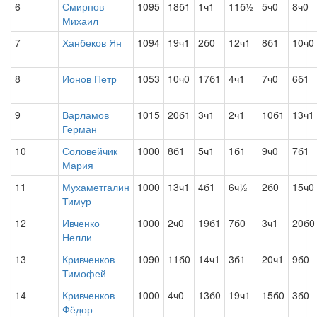
6
Смирнов
1095
18б1
1ч1
11б½
5ч0
8ч0
Михаил
7
Ханбеков Ян
1094
19ч1
2б0
12ч1
8б1
10ч0
8
Ионов Петр
1053
10ч0
17б1
4ч1
7ч0
6б1
9
Варламов
1015
20б1
3ч1
2ч1
10б1
13ч1
Герман
10
Соловейчик
1000
8б1
5ч1
1б1
9ч0
7б1
Мария
11
Мухаметгалин
1000
13ч1
4б1
6ч½
2б0
15ч0
Тимур
12
Ивченко
1000
2ч0
19б1
7б0
3ч1
20б0
Нелли
13
Кривченков
1090
11б0
14ч1
3б1
20ч1
9б0
Тимофей
14
Кривченков
1000
4ч0
13б0
19ч1
15б0
3б0
Фёдор