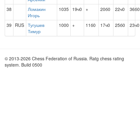
38
Ломакин
1035
19ч0
+
20б0
22ч0
36б0
Игорь
39
RUS
Тугушев
1000
+
11б0
17ч0
25б0
23ч0
Тимур
© 2013-2026 Chess Federation of Russia. Ratg chess rating
system. Build 0500