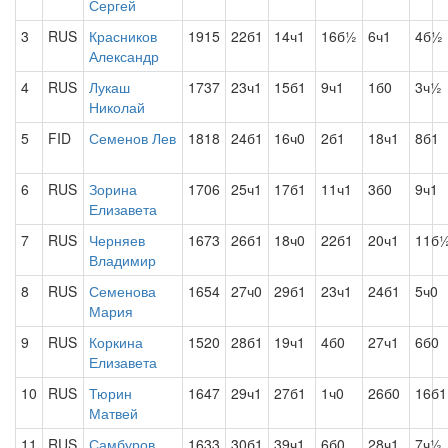
Сергей
3
RUS
Красников
1915
22б1
14ч1
16б½
6ч1
4б½
Александр
4
RUS
Лукаш
1737
23ч1
15б1
9ч1
1б0
3ч½
Николай
5
FID
Семенов Лев
1818
24б1
16ч0
2б1
18ч1
8б1
6
RUS
Зорина
1706
25ч1
17б1
11ч1
3б0
9ч1
Елизавета
7
RUS
Черняев
1673
26б1
18ч0
22б1
20ч1
11б
Владимир
8
RUS
Семенова
1654
27ч0
29б1
23ч1
24б1
5ч0
Мария
9
RUS
Коркина
1520
28б1
19ч1
4б0
27ч1
6б0
Елизавета
10
RUS
Тюрин
1647
29ч1
27б1
1ч0
26б0
16б1
Матвей
11
RUS
Самбуров
1633
30б1
39ч1
6б0
28ч1
7ч½