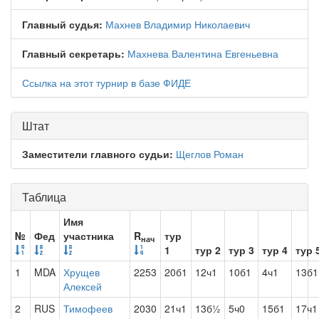
Главный судья:
Махнев Владимир Николаевич
Главный секретарь:
Махнева Валентина Евгеньевна
Ссылка на этот турнир в базе ФИДЕ
Штат
Заместители главного судьи:
Щеглов Роман
Таблица
Имя
№
Фед
участника
R
тур
нач
1
тур 2
тур 3
тур 4
тур 
1
MDA
Хрущев
2253
20б1
12ч1
10б1
4ч1
13б1
Алексей
2
RUS
Тимофеев
2030
21ч1
13б½
5ч0
15б1
17ч1