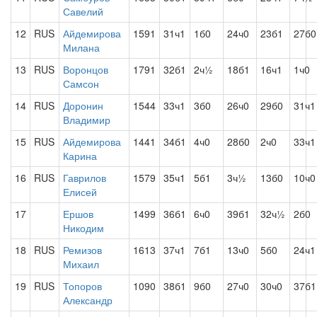
Савелий
12
RUS
Айдемирова
1591
31ч1
1б0
24ч0
23б1
27б0
Милана
13
RUS
Воронцов
1791
32б1
2ч½
18б1
16ч1
1ч0
Самсон
14
RUS
Доронин
1544
33ч1
3б0
26ч0
29б0
31ч1
Владимир
15
RUS
Айдемирова
1441
34б1
4ч0
28б0
2ч0
33ч1
Карина
16
RUS
Гаврилов
1579
35ч1
5б1
3ч½
13б0
10ч0
Елисей
17
Ершов
1499
36б1
6ч0
39б1
32ч½
2б0
Никодим
18
RUS
Ремизов
1613
37ч1
7б1
13ч0
5б0
24ч1
Михаил
19
RUS
Топоров
1090
38б1
9б0
27ч0
30ч0
37б1
Александр