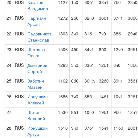
20
RUS
Казаков
1127
1ч0
30б1
38ч1
7б0
28ч0
Владимир
21
RUS
Наргизян
1272
2б0
32ч0
36б1
37ч1
30б0
Арсен
22
RUS
Садовников
1303
3ч0
31б1
7ч0
38б1
29ч0
Станислав
23
RUS
Щеглова
1506
4б0
34ч1
8б0
12ч0
39б1
Ольга
24
RUS
Дмитриев
1263
5ч0
33б1
12б1
8ч0
18б0
Сергей
25
RUS
Заботин
1162
6б0
36ч½
32б0
39ч1
35б1
Матвей
26
RUS
Ионушкин
1686
7ч0
35б1
14б1
10ч1
32б1
Алексей
27
Шитов
1530
8б1
10ч0
19б1
9б0
12ч1
Валерий
28
RUS
Ионушкин
1518
9ч0
37б1
15ч1
11б0
20б1
Артур