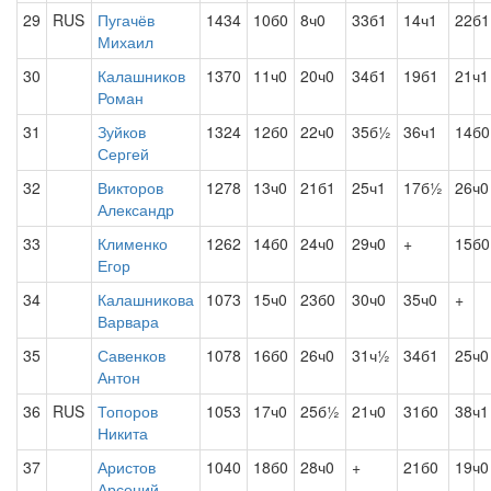
29
RUS
Пугачёв
1434
10б0
8ч0
33б1
14ч1
22б1
Михаил
30
Калашников
1370
11ч0
20ч0
34б1
19б1
21ч1
Роман
31
Зуйков
1324
12б0
22ч0
35б½
36ч1
14б0
Сергей
32
Викторов
1278
13ч0
21б1
25ч1
17б½
26ч0
Александр
33
Клименко
1262
14б0
24ч0
29ч0
+
15б0
Егор
34
Калашникова
1073
15ч0
23б0
30ч0
35ч0
+
Варвара
35
Савенков
1078
16б0
26ч0
31ч½
34б1
25ч0
Антон
36
RUS
Топоров
1053
17ч0
25б½
21ч0
31б0
38ч1
Никита
37
Аристов
1040
18б0
28ч0
+
21б0
19ч0
Арсений