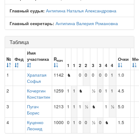
Главный судья:
Антипина Наталья Александровна
Главный секретарь:
Антипина Валерия Романовна
Таблица
Имя
№
Фед
участника
R
Очки
Ме
нач
1
1
2
2
3
3
4
4
1
Храпатая
1142
♞
0
0
0
0
0
1
1.0
Софья
2
Кочергин
1259
1
1
♞
½
0
1
1
4.5
Константин
3
Пугач
1213
1
1
1
½
♞
1
½
5.0
Борис
4
Куценко
1000
0
1
0
0
½
0
♞
1.5
Леонид