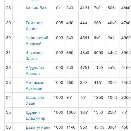
28
Кашин Лев
1011
3ч0
41б1
7ч0
50б1
48ч0
29
Романов
1005
4б0
44ч1
6б0
40ч0
47ч0
Денис
30
Чернявский
1003
5ч0
45б1
9ч0
2ч1
49б0
Алексей
31
Швацкая
1002
6б0
48ч0
40б0
44ч½
39б
Злата
32
Абдуллин
1000
7ч0
47б1
11ч0
4ч½
51б0
Арслан
33
Амелькин
1000
8б0
2ч0
41б1
20ч0
44б
Артемий
34
Васильев
1000
9ч1
7б1
12б0
10ч½
20б0
Иван
35
Вдовин
1000
10б0
18ч1
13ч0
25б1
7ч1
Владимир
36
Давитулиани
1000
11ч0
9б0
45ч½
39б1
4б0