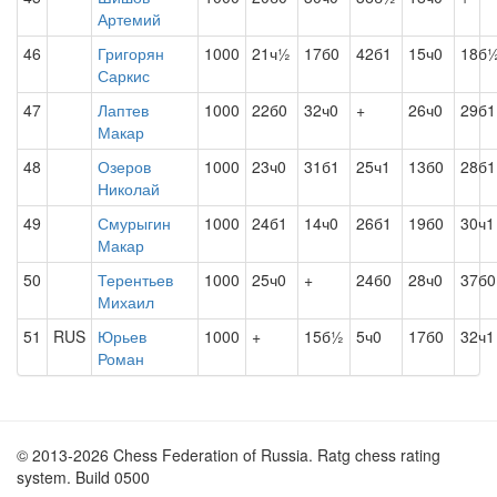
Артемий
46
Григорян
1000
21ч½
17б0
42б1
15ч0
18б
Саркис
47
Лаптев
1000
22б0
32ч0
+
26ч0
29б1
Макар
48
Озеров
1000
23ч0
31б1
25ч1
13б0
28б1
Николай
49
Смурыгин
1000
24б1
14ч0
26б1
19б0
30ч1
Макар
50
Терентьев
1000
25ч0
+
24б0
28ч0
37б0
Михаил
51
RUS
Юрьев
1000
+
15б½
5ч0
17б0
32ч1
Роман
© 2013-2026 Chess Federation of Russia. Ratg chess rating
system. Build 0500