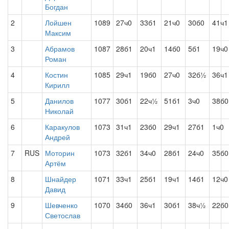
Богдан
2
Лойшен
1089
27ч0
33б1
21ч0
30б0
41ч1
Максим
3
Абрамов
1087
28б1
20ч1
14б0
5б1
19ч0
Роман
4
Костин
1085
29ч1
19б0
27ч0
32б½
36ч1
Кирилл
5
Данилов
1077
30б1
22ч½
51б1
3ч0
38б0
Николай
6
Каракулов
1073
31ч1
23б0
29ч1
27б1
1ч0
Андрей
7
RUS
Моторин
1073
32б1
34ч0
28б1
24ч0
35б0
Артём
8
Шнайдер
1071
33ч1
25б1
19ч1
14б1
12ч0
Давид
9
Шевченко
1070
34б0
36ч1
30б1
38ч½
22б0
Светослав