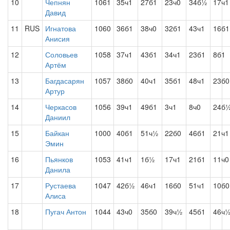
10
Чепнян
1061
35ч1
27б1
23ч0
34б½
17ч1
Давид
11
RUS
Игнатова
1060
36б1
38ч0
32б1
43ч1
16б1
Анисия
12
Соловьев
1058
37ч1
43б1
34ч1
23б1
8б1
Артём
13
Багдасарян
1057
38б0
40ч1
35б1
48ч1
23б0
Артур
14
Черкасов
1056
39ч1
49б1
3ч1
8ч0
24б
Даниил
15
Байкан
1000
40б1
51ч½
22б0
46б1
21ч1
Эмин
16
Пьянков
1053
41ч1
1б½
17ч1
21б1
11ч0
Данила
17
Рустаева
1047
42б½
46ч1
16б0
51ч1
10б0
Алиса
18
Пугач Антон
1044
43ч0
35б0
39ч½
45б1
46ч