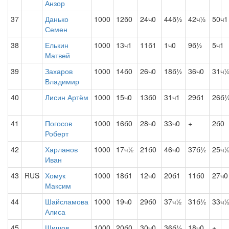
Анзор
37
Данько
1000
12б0
24ч0
44б½
42ч½
50ч1
Семен
38
Елькин
1000
13ч1
11б1
1ч0
9б½
5ч1
Матвей
39
Захаров
1000
14б0
26ч0
18б½
36ч0
31ч
Владимир
40
Лисин Артём
1000
15ч0
13б0
31ч1
29б1
26б
41
Погосов
1000
16б0
28ч0
33ч0
+
2б0
Роберт
42
Харланов
1000
17ч½
21б0
46ч0
37б½
25ч
Иван
43
RUS
Хомук
1000
18б1
12ч0
20б1
11б0
27ч0
Максим
44
Шайсламова
1000
19ч0
29б0
37ч½
31б½
33ч
Алиса
45
Шишов
1000
20б0
30ч0
36б½
18ч0
+