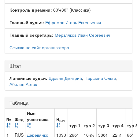
Контроль времени:
60'+30'' (Классика)
Главный судья:
Ефремов Игорь Евгеньевич
Главный секретарь:
Мерзляков Иван Сергеевич
Ссылка на сайт организатора
Штат
Линейные судьи:
Вдовин Дмитрий
,
Паршина Ольга
,
Абелян Артак
Таблица
Имя
№
Фед
участника
R
нач
тур 1
тур 2
тур 3
тур 4
тур 
1
RUS
Деревянко
1090
26б1
16ч½
38б1
22ч1
6б1