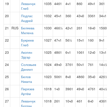
19
Леванчук
1035
44б1
4ч1
8б0
49ч1
3б1
Глеб
20
Подлас
1032
45ч1
3б0
43ч0
33б1
34ч1
Андрей
21
RUS
Беляева
1030
46б½
42ч1
2б1
16ч0
15б0
Милена
22
Букреев
1027
47ч1
5б½
15ч1
1б0
9ч1
Глеб
23
Акопян
1025
48б1
6ч1
10б1
12ч0
13ч1
Эдгар
24
Соловьев
1024
49ч0
37б1
50ч1
7б1
14ч
Даниил
25
Белов
1023
50б1
8ч0
48б0
35ч0
42б
Никита
26
Пирязев
1018
1ч0
39б1
49ч0
47б1
40ч
Артём
27
Леванчук
1018
2б1
10ч0
4б1
6ч0
43б1
Богдан