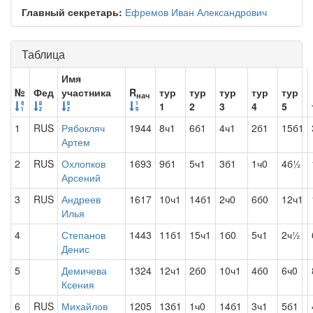
Главный секретарь:
Ефремов Иван Александрович
Таблица
Имя
№
Фед
участника
R
тур
тур
тур
тур
тур
нач
1
2
3
4
5
1
RUS
Рябокляч
1944
8ч1
6б1
4ч1
2б1
15б1
Артем
2
RUS
Охлопков
1693
9б1
5ч1
3б1
1ч0
4б½
Арсений
3
RUS
Андреев
1617
10ч1
14б1
2ч0
6б0
12ч1
Илья
4
Степанов
1443
11б1
15ч1
1б0
5ч1
2ч½
Денис
5
Демичева
1324
12ч1
2б0
10ч1
4б0
6ч0
Ксения
6
RUS
Михайлов
1205
13б1
1ч0
14б1
3ч1
5б1