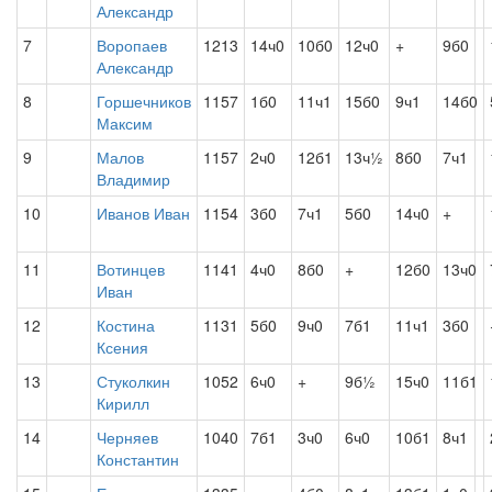
Александр
7
Воропаев
1213
14ч0
10б0
12ч0
+
9б0
Александр
8
Горшечников
1157
1б0
11ч1
15б0
9ч1
14б0
Максим
9
Малов
1157
2ч0
12б1
13ч½
8б0
7ч1
Владимир
10
Иванов Иван
1154
3б0
7ч1
5б0
14ч0
+
11
Вотинцев
1141
4ч0
8б0
+
12б0
13ч0
Иван
12
Костина
1131
5б0
9ч0
7б1
11ч1
3б0
Ксения
13
Стуколкин
1052
6ч0
+
9б½
15ч0
11б1
Кирилл
14
Черняев
1040
7б1
3ч0
6ч0
10б1
8ч1
Константин