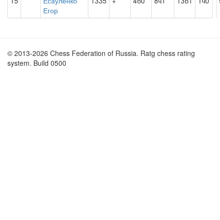
15
Есауленко
1335
+
4б0
8ч1
13б1
1ч0
Егор
© 2013-2026 Chess Federation of Russia. Ratg chess rating
system. Build 0500