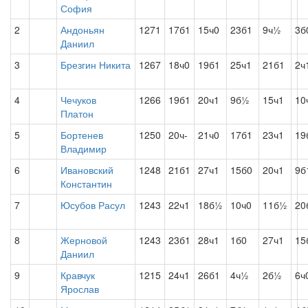
София
2
Андоньян
1271
17б1
15ч0
23б1
9ч½
3б
Даниил
3
Брезгин Никита
1267
18ч0
19б1
25ч1
21б1
2ч
4
Чечуков
1266
19б1
20ч1
9б½
15ч1
10
Платон
5
Бортенев
1250
20ч-
21ч0
17б1
23ч1
19
Владимир
6
Ивановский
1248
21б1
27ч1
15б0
20ч1
9б
Константин
7
Юсубов Расул
1243
22ч1
18б½
10ч0
11б½
20
8
Жерновой
1243
23б1
28ч1
1б0
27ч1
15
Даниил
9
Кравчук
1215
24ч1
26б1
4ч½
2б½
6ч
Ярослав