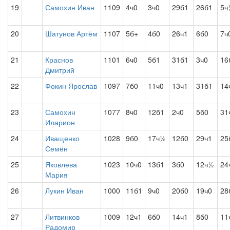
19
Самохин Иван
1109
4ч0
3ч0
29б1
26б1
5ч
20
Шатунов Артём
1107
5б+
4б0
26ч1
6б0
7ч
21
Краснов
1101
6ч0
5б1
31б1
3ч0
16
Дмитрий
22
Фокин Ярослав
1097
7б0
11ч0
13ч1
31б1
14
23
Самохин
1077
8ч0
12б1
2ч0
5б0
31
Иларион
24
Иващенко
1028
9б0
17ч½
12б0
29ч1
25
Семён
25
Яковлева
1023
10ч0
13б1
3б0
12ч½
24
Мария
26
Лукин Иван
1000
11б1
9ч0
20б0
19ч0
28
27
Литвинков
1009
12ч1
6б0
14ч1
8б0
11
Радомир