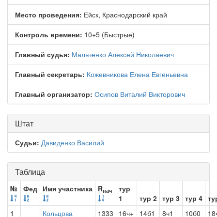
Место проведения:
Ейск, Краснодарский край
Контроль времени:
10+5 (Быстрые)
Главный судья:
Мальченко Алексей Николаевич
Главный секретарь:
Кожевникова Елена Евгеньевна
Главный организатор:
Осипов Виталий Викторович
Штат
Судьи:
Давиденко Василий
Таблица
№
Фед
Имя участника
R
тур
нач
1
тур 2
тур 3
тур 4
ту
1
Кольцова
1333
16ч+
14б1
8ч1
10б0
18