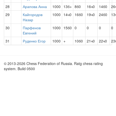
28
Арапова Анна
1000
13б+
8б0
16ч0
14б0
26
29
Кайгородов
1000
14ч0
16б0
19ч0
24б0
13
Назар
30
Парфенов
1000
15б0
0
0
0
0
Евгений
31
Руденко Егор
1000
+
10б0
21ч0
22ч0
23
© 2013-2026 Chess Federation of Russia. Ratg chess rating
system. Build 0500