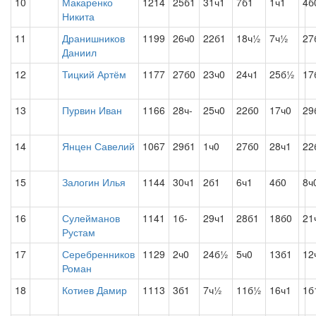
10
Макаренко
1214
25б1
31ч1
7б1
1ч1
4б
Никита
11
Дранишников
1199
26ч0
22б1
18ч½
7ч½
27
Даниил
12
Тицкий Артём
1177
27б0
23ч0
24ч1
25б½
17
13
Пурвин Иван
1166
28ч-
25ч0
22б0
17ч0
29
14
Янцен Савелий
1067
29б1
1ч0
27б0
28ч1
22
15
Залогин Илья
1144
30ч1
2б1
6ч1
4б0
8ч
16
Сулейманов
1141
1б-
29ч1
28б1
18б0
21
Рустам
17
Серебренников
1129
2ч0
24б½
5ч0
13б1
12
Роман
18
Котиев Дамир
1113
3б1
7ч½
11б½
16ч1
1б