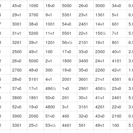
0
45ч0
10б0
18ч0
50б0
26ч0
30б0
34ч0
0.
6
29ч1
37б0
9ч1
53б1
23ч1
13б1
5ч1
6.
7
30б1
38ч0
10б1
54ч0
24б1
14ч1
6б1
5.
0
31ч1
52б0
11ч1
55б1
22ч1
15б½
7ч1
5.
3
32б1
39ч1
12б1
56ч½
21б1
16ч1
8б1
6.
1
25б0
49ч1
1б0
17ч0
33ч0
23б0
40ч1
2.
2
26ч0
50б0
2ч1
18б0
34б0
24ч1
41б1
3.
0
27б0
48ч0
3б0
19ч0
35ч0
22б0
42ч1
1.
5
28ч0
51б1
4ч1
20б1
36б1
21ч1
43б1
6.
7
37ч0
17ч1
49б½
1ч0
29б1
40б½
23ч0
3.
5
38б0
18б1
50ч0
2б1
30ч1
41ч1
24б1
5.
0
52ч0
19ч0
48б0
3ч1
31б1
42б1
22ч0
3.
0
39б0
20б0
51ч0
4б0
32ч0
43ч0
21б0
0.
2
33б1
25ч1
53ч½
44б1
5б1
49ч1
1б0
5.