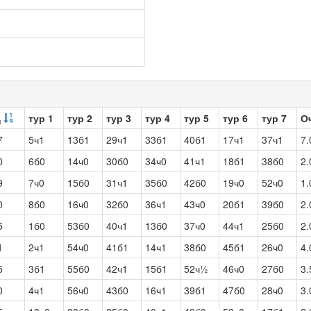
тур 1
тур 2
тур 3
тур 4
тур 5
тур 6
тур 7
О
ч
7
5ч1
13б1
29ч1
33б1
40б1
17ч1
37ч1
7.
0
6б0
14ч0
30б0
34ч0
41ч1
18б1
38б0
2.
9
7ч0
15б0
31ч1
35б0
42б0
19ч0
52ч0
1.
0
8б0
16ч0
32б0
36ч1
43ч0
20б1
39б0
2.
5
1б0
53б0
40ч1
13б0
37ч0
44ч1
25б0
2.
1
2ч1
54ч0
41б1
14ч1
38б0
45б1
26ч0
4.
5
3б1
55б0
42ч1
15б1
52ч½
46ч0
27б0
3.
0
4ч1
56ч0
43б0
16ч1
39б1
47б0
28ч0
3.