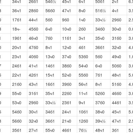
2
34ч1
26б1
54б½
45ч1
6ч1
50б1
2ч1
6.
8
36ч1
28б0
56б0
47ч1
8ч0
51б½
4ч1
3.
0
17б1
44ч1
5б0
9б0
1ч0
33ч½
29б0
2.
3
18ч-
45б0
6ч0
10ч0
2б0
34б0
30ч0
0.
1
19б1
46ч0
7б0
11б1
3ч1
35ч0
31б0
3.
0
20ч1
47б0
8ч1
12ч0
4б1
36б1
32ч0
4.
1
23ч1
40б0
13ч0
37ч0
53б0
5б0
49ч0
1.
7
24б1
41ч1
14б1
38б0
54ч0
6ч0
50б0
3.
5
22ч1
42б1
15ч1
52ч0
55б0
7б1
48ч1
5.
0
21б0
43ч1
16б1
39б0
56ч1
8ч1
51б0
4.
9
55ч0
31б1
35ч1
22б0
11ч1
52б0
46б0
3.
0
53ч0
29б0
33ч½
23б1
9ч1
37б0
44б1
3.
5
54б0
30ч1
34б1
24ч1
10б1
38ч0
45ч1
5.
8
56б0
32ч0
36б1
21ч0
12б0
39ч½
47ч1
2.
1
35б1
27ч1
55ч0
46б1
7б½
48ч1
3б1
5.