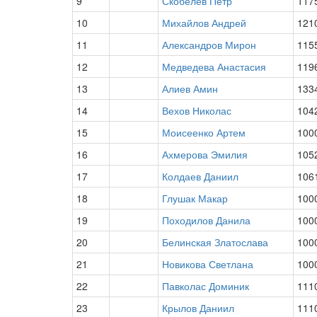
9
Скобелев Пётр
117
10
Михайлов Андрей
121
11
Александров Мирон
115
12
Медведева Анастасия
119
13
Алиев Амин
133
14
Вехов Николас
104
15
Моисеенко Артем
100
16
Ахмерова Эмилия
105
17
Колдаев Даниил
106
18
Глушак Макар
100
19
Походилов Данила
100
20
Белинская Златослава
100
21
Новикова Светлана
100
22
Павколас Доминик
111
23
Крылов Даниил
111