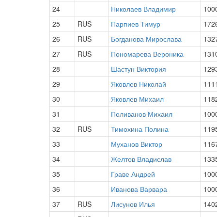
24
Николаев Владимир
100
25
RUS
Парпиев Тимур
172
26
RUS
Богданова Мирослава
132
27
RUS
Пономарева Вероника
131
28
Шастун Виктория
129
29
Яковлев Николай
111
30
Яковлев Михаил
118
31
Поливанов Михаил
100
32
RUS
Тимохина Полина
119
33
Муханов Виктор
116
34
Желтов Владислав
133
35
Граве Андрей
100
36
Иванова Варвара
100
37
RUS
Лисунов Илья
140