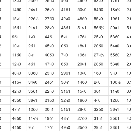
5
13ч0
23б0
25б0
40ч1
49б0
53ч0
17б1
2.
0
14б0
24ч1
26ч0
41б1
50ч0
54б0
18ч½
2.
5
15ч1
22б½
27б0
42ч0
48б0
55ч0
19б1
2.
6
16б1
21ч1
28ч0
43б1
51ч1
56б½
20ч1
5.
4
9б1
1ч0
44б1
5ч1
17б1
25ч0
53б0
4.
2
10ч1
2б1
45ч0
6б0
18ч1
26б0
54ч0
3.
0
11б0
3ч1
46б0
7ч0
19б1
27ч½
55б0
2.
2
12ч0
4б1
47ч0
8б0
20ч1
28б0
56ч0
2.
1
40ч0
33б0
23ч0
29б1
13ч0
1б0
9ч0
1.
0
41б+
34ч0
24б1
30ч1
14б0
2ч0
10б½
3.
0
42ч0
35б1
22ч0
31б1
15ч0
3б1
11ч0
3.
0
43б0
36ч1
21б0
32ч0
16б0
4ч0
12б0
1.
0
47ч1
12б0
20ч1
51б1
28ч0
32б0
36ч1
4.
0
46б0
11ч½
19б1
48ч1
27б0
31ч1
35б1
4.
0
44б0
9ч1
17б1
49ч0
25б0
29ч1
33б1
4.