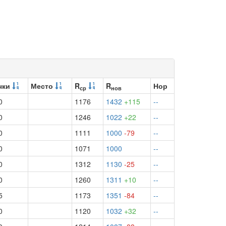
чки
Место
R
R
Нор
ср
нов
0
1176
1432
+115
--
0
1246
1022
+22
--
0
1111
1000
-79
--
0
1071
1000
--
0
1312
1130
-25
--
0
1260
1311
+10
--
5
1173
1351
-84
--
0
1120
1032
+32
--