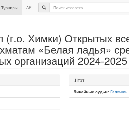
Турниры
API
 (г.о. Химки) Открытых вс
хматам «Белая ладья» ср
х организаций 2024-2025 
Штат
Линейные судьи:
Галочкин