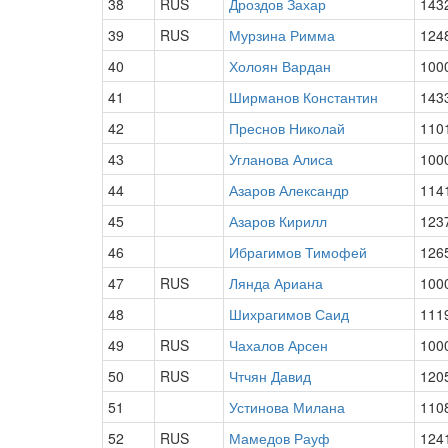
38
RUS
Дроздов Захар
143
39
RUS
Мурзина Римма
124
40
Холоян Вардан
100
41
Ширманов Константин
143
42
Преснов Николай
110
43
Угланова Алиса
100
44
Азаров Александр
114
45
Азаров Кирилл
123
46
Ибрагимов Тимофей
126
47
RUS
Лянда Ариана
100
48
Шихрагимов Саид
111
49
RUS
Чахалов Арсен
100
50
RUS
Чтчян Давид
120
51
Устинова Милана
110
52
RUS
Мамедов Рауф
124