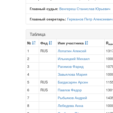
Главный судья:
Венгереш Станислав Юрьевич
Главный секретарь:
Германов Петр Алексеевич
Таблица
№
Фед
Имя участника
R
на
1
RUS
Лопатин Алексей
131
2
Ильницкий Михаил
100
3
Рагимов Фарид
107
4
Завьялова Мария
100
5
RUS
Багдасарян Арсен
115
6
RUS
Павлов Федор
130
7
Рыбьяков Андрей
143
8
Лебедева Анна
100