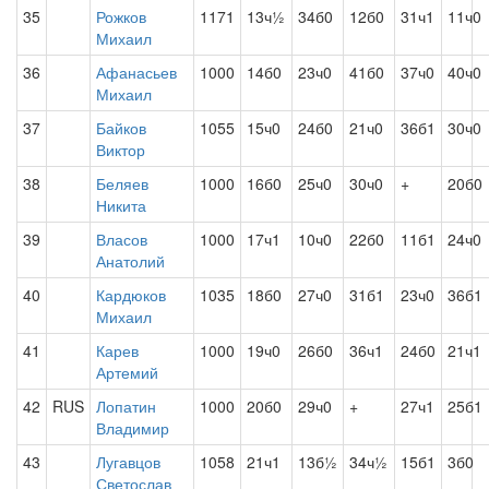
35
Рожков
1171
13ч½
34б0
12б0
31ч1
11ч0
Михаил
36
Афанасьев
1000
14б0
23ч0
41б0
37ч0
40ч0
Михаил
37
Байков
1055
15ч0
24б0
21ч0
36б1
30ч0
Виктор
38
Беляев
1000
16б0
25ч0
30ч0
+
20б0
Никита
39
Власов
1000
17ч1
10ч0
22б0
11б1
24ч0
Анатолий
40
Кардюков
1035
18б0
27ч0
31б1
23ч0
36б1
Михаил
41
Карев
1000
19ч0
26б0
36ч1
24б0
21ч1
Артемий
42
RUS
Лопатин
1000
20б0
29ч0
+
27ч1
25б1
Владимир
43
Лугавцов
1058
21ч1
13б½
34ч½
15б1
3б0
Светослав