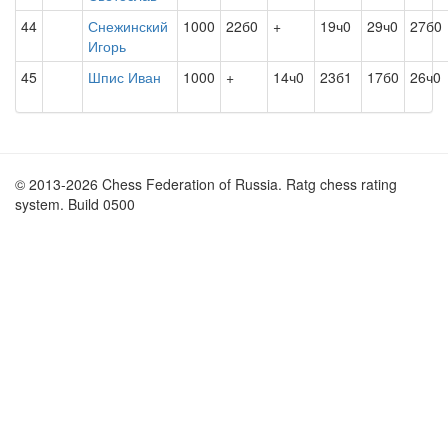
44
Снежинский
1000
22б0
+
19ч0
29ч0
27б0
Игорь
45
Шпис Иван
1000
+
14ч0
23б1
17б0
26ч0
© 2013-2026 Chess Federation of Russia. Ratg chess rating
system. Build 0500