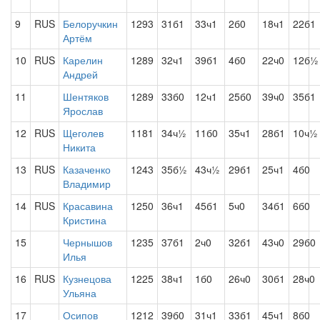
9
RUS
Белоручкин
1293
31б1
33ч1
2б0
18ч1
22б1
Артём
10
RUS
Карелин
1289
32ч1
39б1
4б0
22ч0
12б½
Андрей
11
Шентяков
1289
33б0
12ч1
25б0
39ч0
35б1
Ярослав
12
RUS
Щеголев
1181
34ч½
11б0
35ч1
28б1
10ч½
Никита
13
RUS
Казаченко
1243
35б½
43ч½
29б1
25ч1
4б0
Владимир
14
RUS
Красавина
1250
36ч1
45б1
5ч0
34б1
6б0
Кристина
15
Чернышов
1235
37б1
2ч0
32б1
43ч0
29б0
Илья
16
RUS
Кузнецова
1225
38ч1
1б0
26ч0
30б1
28ч0
Ульяна
17
Осипов
1212
39б0
31ч1
33б1
45ч1
8б0