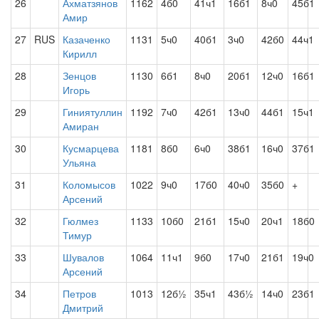
26
Ахматзянов
1162
4б0
41ч1
16б1
8ч0
45б1
Амир
27
RUS
Казаченко
1131
5ч0
40б1
3ч0
42б0
44ч1
Кирилл
28
Зенцов
1130
6б1
8ч0
20б1
12ч0
16б1
Игорь
29
Гиниятуллин
1192
7ч0
42б1
13ч0
44б1
15ч1
Амиран
30
Кусмарцева
1181
8б0
6ч0
38б1
16ч0
37б1
Ульяна
31
Коломысов
1022
9ч0
17б0
40ч0
35б0
+
Арсений
32
Гюлмез
1133
10б0
21б1
15ч0
20ч1
18б0
Тимур
33
Шувалов
1064
11ч1
9б0
17ч0
21б1
19ч0
Арсений
34
Петров
1013
12б½
35ч1
43б½
14ч0
23б1
Дмитрий