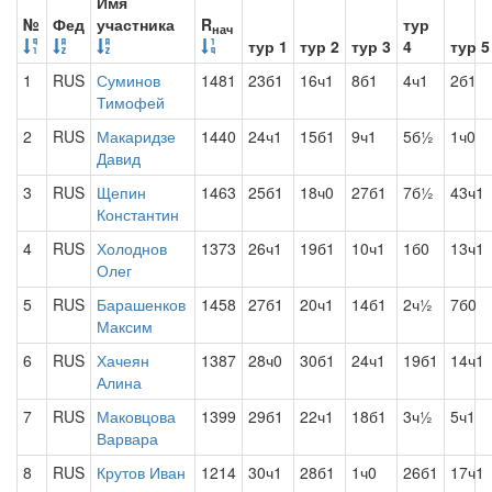
Имя
№
Фед
участника
R
тур
нач
тур 1
тур 2
тур 3
4
тур 5
1
RUS
Суминов
1481
23б1
16ч1
8б1
4ч1
2б1
Тимофей
2
RUS
Макаридзе
1440
24ч1
15б1
9ч1
5б½
1ч0
Давид
3
RUS
Щепин
1463
25б1
18ч0
27б1
7б½
43ч1
Константин
4
RUS
Холоднов
1373
26ч1
19б1
10ч1
1б0
13ч1
Олег
5
RUS
Барашенков
1458
27б1
20ч1
14б1
2ч½
7б0
Максим
6
RUS
Хачеян
1387
28ч0
30б1
24ч1
19б1
14ч1
Алина
7
RUS
Маковцова
1399
29б1
22ч1
18б1
3ч½
5ч1
Варвара
8
RUS
Крутов Иван
1214
30ч1
28б1
1ч0
26б1
17ч1