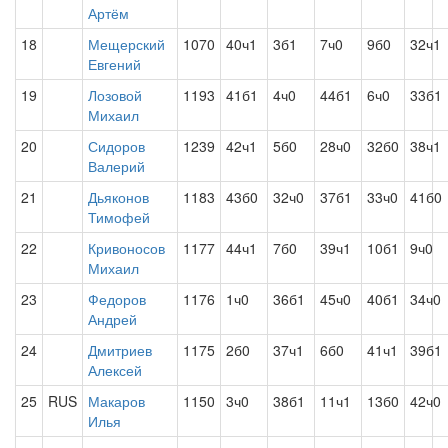
Артём
18
Мещерский
1070
40ч1
3б1
7ч0
9б0
32ч1
Евгений
19
Лозовой
1193
41б1
4ч0
44б1
6ч0
33б1
Михаил
20
Сидоров
1239
42ч1
5б0
28ч0
32б0
38ч1
Валерий
21
Дьяконов
1183
43б0
32ч0
37б1
33ч0
41б0
Тимофей
22
Кривоносов
1177
44ч1
7б0
39ч1
10б1
9ч0
Михаил
23
Федоров
1176
1ч0
36б1
45ч0
40б1
34ч0
Андрей
24
Дмитриев
1175
2б0
37ч1
6б0
41ч1
39б1
Алексей
25
RUS
Макаров
1150
3ч0
38б1
11ч1
13б0
42ч0
Илья