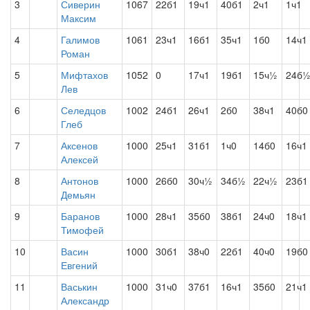
3
Сиверин
1067
22б1
19ч1
40б1
2ч1
1ч1
Максим
4
Галимов
1061
23ч1
16б1
35ч1
1б0
14ч1
Роман
5
Мифтахов
1052
0
17ч1
19б1
15ч½
24б
Лев
6
Селедцов
1002
24б1
26ч1
2б0
38ч1
40б0
Глеб
7
Аксенов
1000
25ч1
31б1
1ч0
14б0
16ч1
Алексей
8
Антонов
1000
26б0
30ч½
34б½
22ч½
23б1
Демьян
9
Баранов
1000
28ч1
35б0
38б1
24ч0
18ч1
Тимофей
10
Васин
1000
30б1
38ч0
22б1
40ч0
19б0
Евгений
11
Васькин
1000
31ч0
37б1
16ч1
35б0
21ч1
Александр