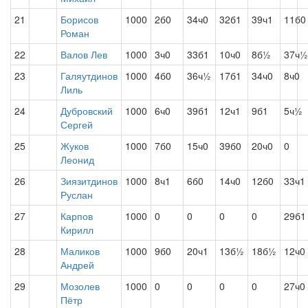
21
Борисов
1000
2б0
34ч0
32б1
39ч1
11б0
Роман
22
Валов Лев
1000
3ч0
33б1
10ч0
8б½
37ч½
23
Галяутдинов
1000
4б0
36ч½
17б1
34ч0
8ч0
Лиль
24
Дубровский
1000
6ч0
39б1
12ч1
9б1
5ч½
Сергей
25
Жуков
1000
7б0
15ч0
39б0
20ч0
0
Леонид
26
Зиязитдинов
1000
8ч1
6б0
14ч0
12б0
33ч1
Руслан
27
Карпов
1000
0
0
0
0
29б1
Кирилл
28
Маликов
1000
9б0
20ч1
13б½
18б½
12ч0
Андрей
29
Мозолев
1000
0
0
0
0
27ч0
Пётр