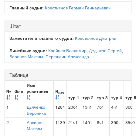
Главный судья:
Крестьянов Герман Геннадьевич
Штат
Заместители главного судьи:
Крестьянов Дмитрий
Линейные судьи:
Крайнев Владимир
,
Дедюков Сергей
,
Баронов Максим
,
Перешеин Александр
Таблица
Имя
№
Фед
участника
R
нач
тур 1
тур 2
тур 3
тур 4
тур 
1
Дьяченко
1284
20б1
13ч1
7б1
4ч1
3б0
Вероника
2
Архипов
1139
21ч1
14б1
6ч1
3б0
35ч0
Максим