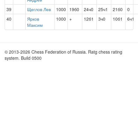
39
Щеглов Лев
1000
19б0
24ч0
25ч1
21б0
0
40
Ярков
1000
+
12б1
3ч0
10б1
6ч1
Максим
© 2013-2026 Chess Federation of Russia. Ratg chess rating
system. Build 0500