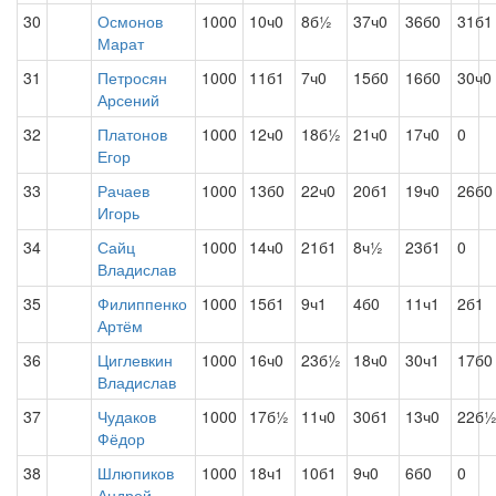
30
Осмонов
1000
10ч0
8б½
37ч0
36б0
31б1
Марат
31
Петросян
1000
11б1
7ч0
15б0
16б0
30ч0
Арсений
32
Платонов
1000
12ч0
18б½
21ч0
17ч0
0
Егор
33
Рачаев
1000
13б0
22ч0
20б1
19ч0
26б0
Игорь
34
Сайц
1000
14ч0
21б1
8ч½
23б1
0
Владислав
35
Филиппенко
1000
15б1
9ч1
4б0
11ч1
2б1
Артём
36
Циглевкин
1000
16ч0
23б½
18ч0
30ч1
17б0
Владислав
37
Чудаков
1000
17б½
11ч0
30б1
13ч0
22б
Фёдор
38
Шлюпиков
1000
18ч1
10б1
9ч0
6б0
0
Андрей