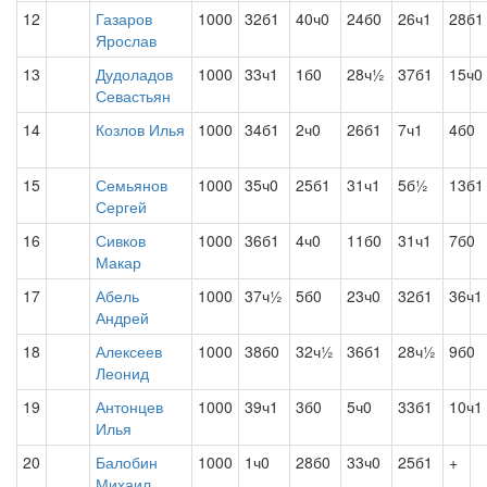
12
Газаров
1000
32б1
40ч0
24б0
26ч1
28б1
Ярослав
13
Дудоладов
1000
33ч1
1б0
28ч½
37б1
15ч0
Севастьян
14
Козлов Илья
1000
34б1
2ч0
26б1
7ч1
4б0
15
Семьянов
1000
35ч0
25б1
31ч1
5б½
13б1
Сергей
16
Сивков
1000
36б1
4ч0
11б0
31ч1
7б0
Макар
17
Абель
1000
37ч½
5б0
23ч0
32б1
36ч1
Андрей
18
Алексеев
1000
38б0
32ч½
36б1
28ч½
9б0
Леонид
19
Антонцев
1000
39ч1
3б0
5ч0
33б1
10ч1
Илья
20
Балобин
1000
1ч0
28б0
33ч0
25б1
+
Михаил