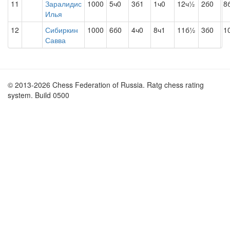
11
Заралидис
1000
5ч0
3б1
1ч0
12ч½
2б0
8
Илья
12
Сибиркин
1000
6б0
4ч0
8ч1
11б½
3б0
1
Савва
© 2013-2026 Chess Federation of Russia. Ratg chess rating
system. Build 0500