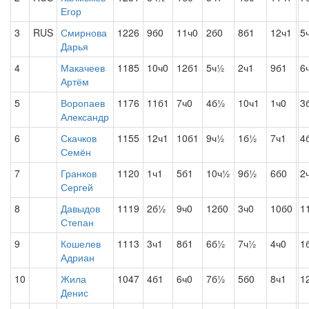
Егор
3
RUS
Смирнова
1226
9б0
11ч0
2б0
8б1
12ч1
5
Дарья
4
Макачеев
1185
10ч0
12б1
5ч½
2ч1
9б1
6
Артём
5
Воропаев
1176
11б1
7ч0
4б½
10ч1
1ч0
3
Александр
6
Скачков
1155
12ч1
10б1
9ч½
1б½
7ч1
4
Семён
7
Гранков
1120
1ч1
5б1
10ч½
9б½
6б0
2
Сергей
8
Давыдов
1119
2б½
9ч0
12б0
3ч0
10б0
1
Степан
9
Кошелев
1113
3ч1
8б1
6б½
7ч½
4ч0
1
Адриан
10
Жила
1047
4б1
6ч0
7б½
5б0
8ч1
1
Денис