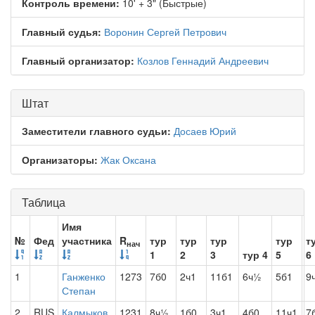
Контроль времени:
10' + 3" (Быстрые)
Главный судья:
Воронин Сергей Петрович
Главный организатор:
Козлов Геннадий Андреевич
Штат
Заместители главного судьи:
Досаев Юрий
Организаторы:
Жак Оксана
Таблица
Имя
№
Фед
участника
R
тур
тур
тур
тур
т
нач
1
2
3
тур 4
5
6
1
Ганженко
1273
7б0
2ч1
11б1
6ч½
5б1
9
Степан
2
RUS
Калмыков
1231
8ч½
1б0
3ч1
4б0
11ч1
7