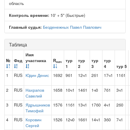
область
Контроль времени:
10' + 5" (Быстрые)
Главный судья:
Безденежных Павел Павлович
Таблица
Имя
№
Фед
участника
R
тур
тур
тур
тур
нач
1
2
3
4
тур 5
1
RUS
Юдин Денис
1692
9б1
12ч1
2б1
17ч1
11б1
2
RUS
Нахрапов
1658
10ч1
14б1
1ч0
7б1
3ч1
Савелий
3
RUS
Ядрышников
1576
11б1
13ч1
17б0
4ч1
2б0
Тимофей
4
RUS
Коровин
1526
12ч0
16б1
14ч1
3б0
7ч1
Сергей