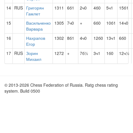
14
RUS
Григорян
1311
6б1
2ч0
4б0
5ч1
15б1
Гамлет
15
Васильченко
1305
7ч0
+
6б0
10б1
14ч0
Варвара
16
Нахрапов
1302
8б1
4ч0
12б0
13ч1
6б0
Егор
17
RUS
Зорин
1272
+
7б½
3ч1
1б0
12ч½
Михаил
© 2013-2026 Chess Federation of Russia. Ratg chess rating
system. Build 0500