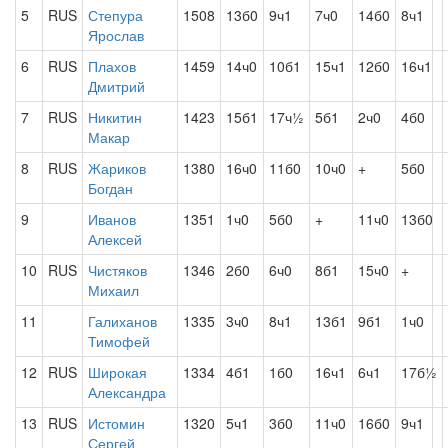
5
RUS
Степура
1508
13б0
9ч1
7ч0
14б0
8ч1
Ярослав
6
RUS
Плахов
1459
14ч0
10б1
15ч1
12б0
16ч1
Дмитрий
7
RUS
Никитин
1423
15б1
17ч½
5б1
2ч0
4б0
Макар
8
RUS
Жариков
1380
16ч0
11б0
10ч0
+
5б0
Богдан
9
Иванов
1351
1ч0
5б0
+
11ч0
13б0
Алексей
10
RUS
Чистяков
1346
2б0
6ч0
8б1
15ч0
+
Михаил
11
Галиханов
1335
3ч0
8ч1
13б1
9б1
1ч0
Тимофей
12
RUS
Широкая
1334
4б1
1б0
16ч1
6ч1
17б½
Александра
13
RUS
Истомин
1320
5ч1
3б0
11ч0
16б0
9ч1
Сергей