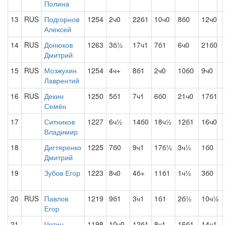
Полина
13
RUS
Подгорнов
1254
2ч0
22б1
10ч0
8б0
12ч0
Алексей
14
RUS
Донюков
1263
3б½
17ч1
7б1
6ч0
21б0
Дмитрий
15
RUS
Мозжухин
1254
4ч+
8б1
2ч0
10б0
9ч0
Лаврентий
16
RUS
Декин
1250
5б1
7ч1
6б0
21ч0
17б1
Семён
17
Ситников
1227
6ч½
14б0
18ч½
12б1
16ч0
Владимир
18
Дигтяренко
1225
7б0
9ч1
17б½
3ч½
1б0
Дмитрий
19
Зубов Егор
1223
8ч0
4б+
11б1
1ч½
3б0
20
RUS
Павлов
1219
9б1
3ч1
1б1
2б½
10ч½
Егор
21
Четин
1198
10ч0
12б1
8ч1
16б1
14ч1