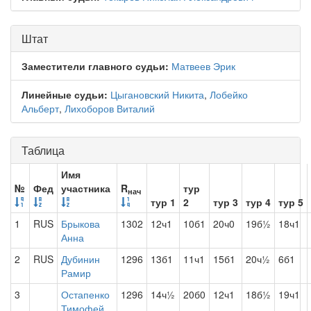
Штат
Заместители главного судьи:
Матвеев Эрик
Линейные судьи:
Цыгановский Никита
,
Лобейко
Альберт
,
Лихоборов Виталий
Таблица
Имя
№
Фед
участника
R
тур
нач
тур 1
2
тур 3
тур 4
тур 5
1
RUS
Брыкова
1302
12ч1
10б1
20ч0
19б½
18ч1
Анна
2
RUS
Дубинин
1296
13б1
11ч1
15б1
20ч½
6б1
Рамир
3
Остапенко
1296
14ч½
20б0
12ч1
18б½
19ч1
Тимофей