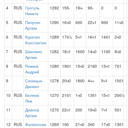
4
RUS
Грогуль
1292
15б-
19ч-
9б-
0
0
Никита
5
RUS
Пичугин
1290
16ч0
6б0
22ч1
9б0
11ч0
Артем
6
RUS
Куречко
1289
17б½
5ч1
16ч1
14б1
2ч0
Константин
7
RUS
Шаклеин
1282
18ч1
16б0
14ч0
11б0
8ч0
Артем
8
RUS
Рожков
1280
19б1
15ч0
21б0
13ч1
7б1
Андрей
9
Синицын
1278
20ч0
18б0
4ч+
5ч1
15б1
Даниил
10
RUS
Беляев
1270
21б1
1ч0
13б1
15ч1
20б½
Лев
11
Дианов
1270
22ч1
2б0
19ч0
7ч1
5б1
Артем
12
RUS
Филиппова
1269
1б0
21ч0
3б0
17ч0
13б1