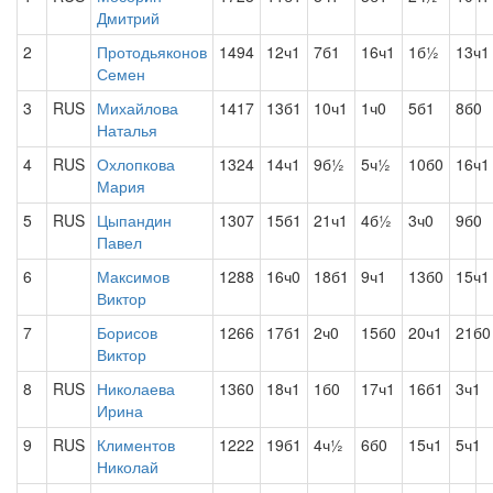
Дмитрий
2
Протодьяконов
1494
12ч1
7б1
16ч1
1б½
13ч1
Семен
3
RUS
Михайлова
1417
13б1
10ч1
1ч0
5б1
8б0
Наталья
4
RUS
Охлопкова
1324
14ч1
9б½
5ч½
10б0
16ч1
Мария
5
RUS
Цыпандин
1307
15б1
21ч1
4б½
3ч0
9б0
Павел
6
Максимов
1288
16ч0
18б1
9ч1
13б0
15ч1
Виктор
7
Борисов
1266
17б1
2ч0
15б0
20ч1
21б0
Виктор
8
RUS
Николаева
1360
18ч1
1б0
17ч1
16б1
3ч1
Ирина
9
RUS
Климентов
1222
19б1
4ч½
6б0
15ч1
5ч1
Николай