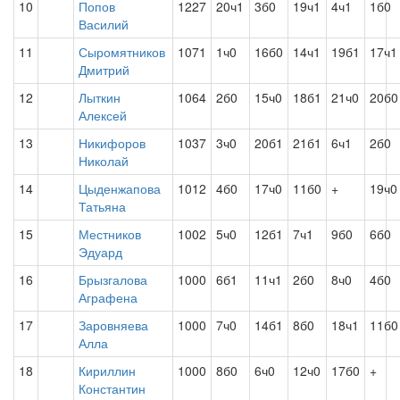
10
Попов
1227
20ч1
3б0
19ч1
4ч1
1б0
Василий
11
Сыромятников
1071
1ч0
16б0
14ч1
19б1
17ч1
Дмитрий
12
Лыткин
1064
2б0
15ч0
18б1
21ч0
20б0
Алексей
13
Никифоров
1037
3ч0
20б1
21б1
6ч1
2б0
Николай
14
Цыденжапова
1012
4б0
17ч0
11б0
+
19ч0
Татьяна
15
Местников
1002
5ч0
12б1
7ч1
9б0
6б0
Эдуард
16
Брызгалова
1000
6б1
11ч1
2б0
8ч0
4б0
Аграфена
17
Заровняева
1000
7ч0
14б1
8б0
18ч1
11б0
Алла
18
Кириллин
1000
8б0
6ч0
12ч0
17б0
+
Константин