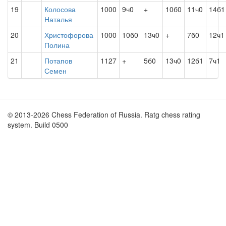
19
Колосова
1000
9ч0
+
10б0
11ч0
14б1
Наталья
20
Христофорова
1000
10б0
13ч0
+
7б0
12ч1
Полина
21
Потапов
1127
+
5б0
13ч0
12б1
7ч1
Семен
© 2013-2026 Chess Federation of Russia. Ratg chess rating
system. Build 0500