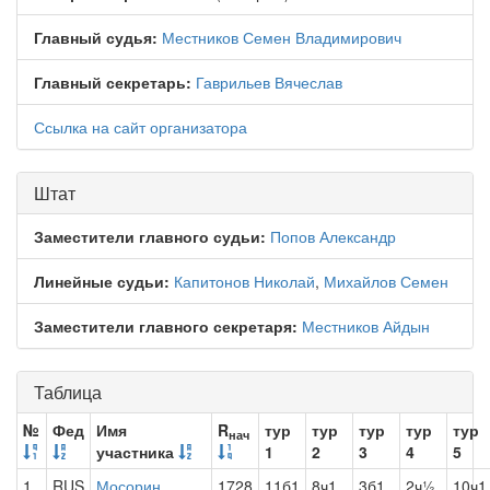
Главный судья:
Местников Семен Владимирович
Главный секретарь:
Гаврильев Вячеслав
Ссылка на сайт организатора
Штат
Заместители главного судьи:
Попов Александр
Линейные судьи:
Капитонов Николай
,
Михайлов Семен
Заместители главного секретаря:
Местников Айдын
Таблица
№
Фед
Имя
R
тур
тур
тур
тур
тур
нач
участника
1
2
3
4
5
1
RUS
Мосорин
1728
11б1
8ч1
3б1
2ч½
10ч1