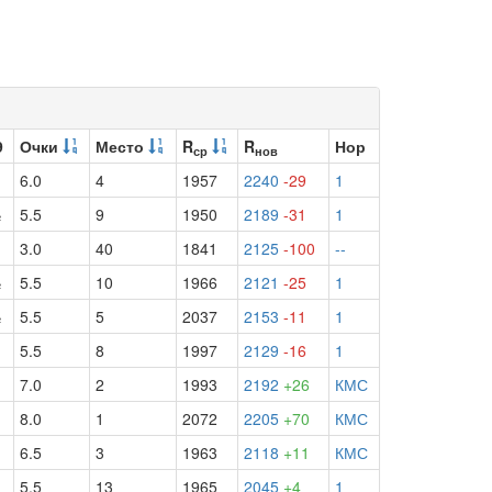
9
Очки
Место
R
R
Нор
ср
нов
6.0
4
1957
2240
-29
1
½
5.5
9
1950
2189
-31
1
3.0
40
1841
2125
-100
--
½
5.5
10
1966
2121
-25
1
½
5.5
5
2037
2153
-11
1
5.5
8
1997
2129
-16
1
7.0
2
1993
2192
+26
КМС
8.0
1
2072
2205
+70
КМС
6.5
3
1963
2118
+11
КМС
5.5
13
1965
2045
+4
1