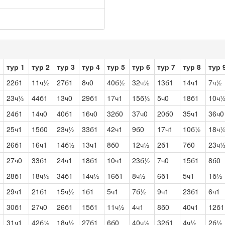
тур 1
тур 2
тур 3
тур 4
тур 5
тур 6
тур 7
тур 8
тур 
22б1
11ч½
27б1
8ч0
40б½
32ч½
13б1
14ч1
7ч½
23ч½
44б1
13ч0
29б1
17ч1
15б½
5ч0
18б1
10ч
24б1
14ч0
40б1
16ч0
32б0
37ч0
20б0
35ч1
36ч0
25ч1
15б0
23ч½
33б1
42ч1
9б0
17ч1
10б½
18ч
26б1
16ч1
14б½
13ч1
8б0
12ч½
2б1
7б0
23ч
27ч0
33б1
24ч1
18б1
10ч1
23б½
7ч0
15б1
8б0
28б1
18ч½
34б1
14ч½
16б1
8ч½
6б1
5ч1
1б½
29ч1
21б1
15ч½
1б1
5ч1
7б½
9ч1
23б1
6ч1
30б1
27ч0
26б1
15б1
11ч½
4ч1
8б0
40ч1
12б1
31ч1
42б½
18ч½
27б1
6б0
40ч½
32б1
4ч½
2б½