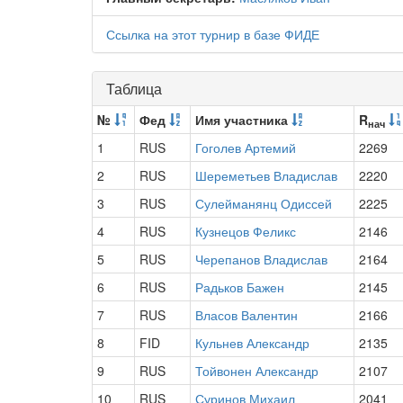
Ссылка на этот турнир в базе ФИДЕ
Таблица
№
Фед
Имя участника
R
нач
1
RUS
Гоголев Артемий
2269
2
RUS
Шереметьев Владислав
2220
3
RUS
Сулейманянц Одиссей
2225
4
RUS
Кузнецов Феликс
2146
5
RUS
Черепанов Владислав
2164
6
RUS
Радьков Бажен
2145
7
RUS
Власов Валентин
2166
8
FID
Кульнев Александр
2135
9
RUS
Тойвонен Александр
2107
10
RUS
Суринов Михаил
2041