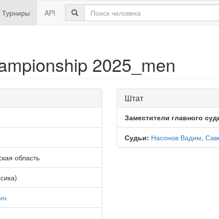
Турниры
API
hampionship 2025_men
Штат
Заместители главного суд
Судьи:
Насонов Вадим
,
Сав
ская область
ссика)
ич