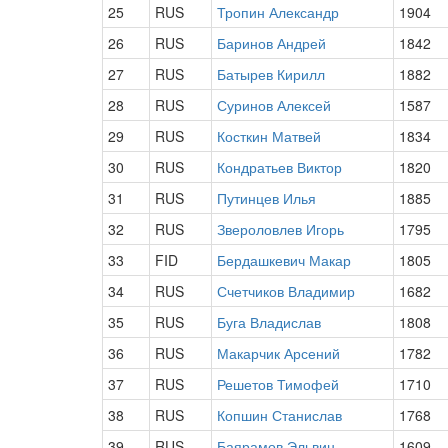
25
RUS
Тропин Александр
1904
26
RUS
Баринов Андрей
1842
27
RUS
Батырев Кирилл
1882
28
RUS
Суринов Алексей
1587
29
RUS
Косткин Матвей
1834
30
RUS
Кондратьев Виктор
1820
31
RUS
Путинцев Илья
1885
32
RUS
Звероловлев Игорь
1795
33
FID
Бердашкевич Макар
1805
34
RUS
Счетчиков Владимир
1682
35
RUS
Буга Владислав
1808
36
RUS
Макарчик Арсений
1782
37
RUS
Решетов Тимофей
1710
38
RUS
Копшин Станислав
1768
39
RUS
Баярамов Эльвин
1609