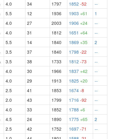
½
4.0
34
1797
1852
-52
--
½
5.5
12
1936
1903
+61
1
4.0
27
2003
1906
+24
--
½
4.0
31
1812
1651
+64
--
5.5
14
1840
1869
+35
2
½
3.5
37
1840
1798
-22
--
½
3.5
38
1733
1812
-73
--
4.0
30
1966
1837
+42
--
4.0
29
1913
1825
+20
--
2.5
41
1853
1674
-8
--
2.0
43
1799
1716
-92
--
4.0
33
1852
1788
+6
--
½
4.5
24
1890
1775
+65
2
2.5
42
1752
1697
-71
--
1.0
44
1801
1588
-21
--