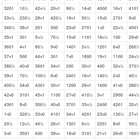
32б1
1б½
42ч½
20ч1
9б½
14ч0
40б0
16ч1
41б1
33ч½
23б½
28ч1
42б½
19ч1
5б½
15ч0
27б1
9ч0
34б½
38ч1
2б1
5б0
23ч0
27б1
1ч0
22ч½
40б1
35ч1
3б1
5ч½
7б½
15ч0
11б1
18ч½
1б0
29ч0
36б1
4ч1
8б½
9ч0
14б1
2ч½
12б1
6ч0
26б
37ч1
5б0
44ч1
3б1
7ч0
18б0
19ч1
11б0
24ч
38б½
40ч0
36б1
34ч1
2б0
30ч1
4б0
32ч½
37б
39ч1
7б½
10б½
6ч0
24б1
16ч1
14б½
2ч0
4б½
40б½
34ч0
43б1
30ч1
12б0
29ч1
16б0
41ч0
28б
42ч0
31б1
45ч1
11б0
27ч0
41б½
3ч1
29б0
44ч
43б1
8ч0
30б½
40ч0
37б1
33ч½
24б0
42б1
32ч1
1ч0
32б½
33ч0
41б1
34ч1
42б1
23ч0
13б½
27ч1
2б½
12ч½
4б½
26ч1
13б1
6ч½
22б1
8ч0
5б½
3ч0
35б1
6б0
39ч+
18ч0
31б1
21ч1
26ч0
16б