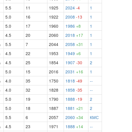
5.5
11
1925
2024
-4
1
5.0
16
1922
2008
-13
1
5.0
17
1960
1986
+8
1
4.5
20
2060
2018
+17
1
½
5.5
7
2044
2058
+31
1
½
4.5
22
1953
1949
+6
1
½
4.5
25
1854
1907
-30
2
5.0
15
2016
2031
+16
1
½
4.0
35
1750
1818
-49
--
½
4.0
32
1828
1858
-35
--
5.0
19
1790
1888
-19
2
5.0
18
1887
1881
+21
2
5.5
6
2057
2060
+34
КМС
½
4.5
23
1971
1888
+14
--