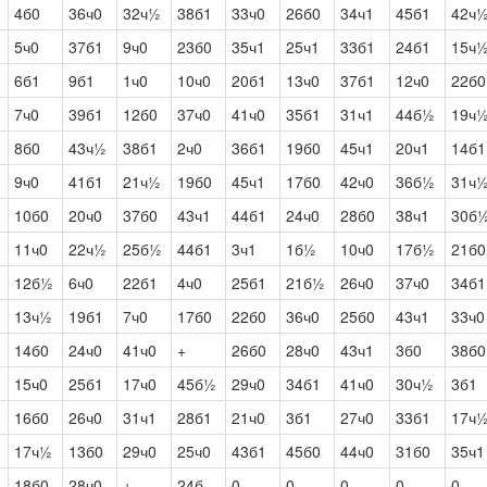
4б0
36ч0
32ч½
38б1
33ч0
26б0
34ч1
45б1
42ч
5ч0
37б1
9ч0
23б0
35ч1
25ч1
33б1
24б1
15ч
6б1
9б1
1ч0
10ч0
20б1
13ч0
37б1
12ч0
22б0
7ч0
39б1
12б0
37ч0
41ч0
35б1
31ч1
44б½
19ч
8б0
43ч½
38б1
2ч0
36б1
19б0
45ч1
20ч1
14б1
9ч0
41б1
21ч½
19б0
45ч1
17б0
42ч0
36б½
31ч
10б0
20ч0
37б0
43ч1
44б1
24ч0
28б0
38ч1
30б
11ч0
22ч½
25б½
44б1
3ч1
1б½
10ч0
17б½
21б0
12б½
6ч0
22б1
4ч0
25б1
21б½
26ч0
37ч0
34б1
13ч½
19б1
7ч0
17б0
22б0
36ч0
25б0
43ч1
33ч0
14б0
24ч0
41ч0
+
26б0
28ч0
43ч1
3б0
38б0
15ч0
25б1
17ч0
45б½
29ч0
34б1
41ч0
30ч½
3б1
16б0
26ч0
31ч1
28б1
21ч0
3б1
27ч0
33б1
17ч
17ч½
13б0
29ч0
25ч0
43б1
45б0
44ч0
31б0
35ч1
18б0
28ч0
+
24б-
0
0
0
0
0