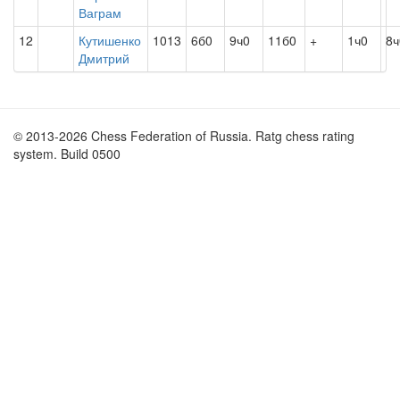
Ваграм
12
Кутишенко
1013
6б0
9ч0
11б0
+
1ч0
8ч
Дмитрий
© 2013-2026 Chess Federation of Russia. Ratg chess rating
system. Build 0500