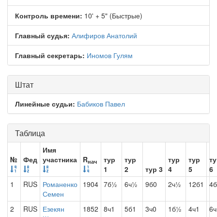
Контроль времени:
10' + 5" (Быстрые)
Главный судья:
Алифиров Анатолий
Главный секретарь:
Иномов Гулям
Штат
Линейные судьи:
Бабиков Павел
Таблица
Имя
№
Фед
участника
R
тур
тур
тур
тур
ту
нач
1
2
тур 3
4
5
6
1
RUS
Романенко
1904
7б½
6ч½
9б0
2ч½
12б1
4б
Семен
2
RUS
Езекян
1852
8ч1
5б1
3ч0
1б½
4ч1
6ч