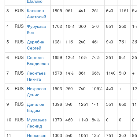
Шалико
3
RUS
Калинин
1805
9б1
4ч1
2б1
6ч0
11б1
5ч
Анатолий
4
RUS
Фурукава
1702
10ч1
3б0
5ч0
8б1
2б0
1ч
Кен
5
RUS
Дерябин
1681
11б1
2ч0
4б1
9ч0
7б1
3б
Сергей
6
RUS
Сергеев
1659
12ч1
1б½
7ч½
3б1
9ч1
2б
Владислав
7
RUS
Леонтьев
1578
1ч½
8б1
6б½
11ч0
5ч0
+
Никита
8
RUS
Некрасов
1503
2б0
7ч0
10б½
4ч0
+
12
Денис
9
RUS
Данилов
1396
3ч0
12б1
1ч1
5б1
6б0
11
Вадим
10
RUS
Муравьев
1370
4б0
11ч0
8ч½
0
0
0
Леонид
11
Нерсесян
1303
5ч0
10б1
12ч1
7б1
3ч0
9б