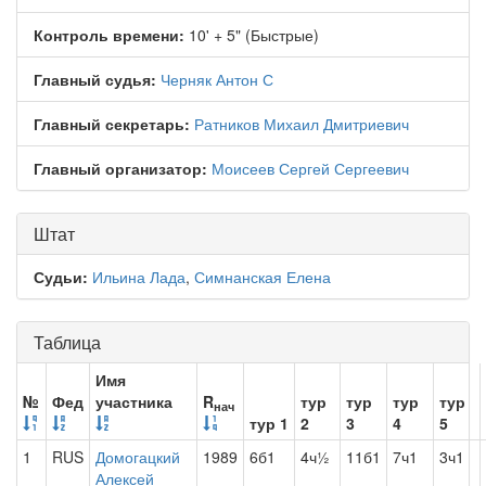
Контроль времени:
10' + 5" (Быстрые)
Главный судья:
Черняк Антон С
Главный секретарь:
Ратников Михаил Дмитриевич
Главный организатор:
Моисеев Сергей Сергеевич
Штат
Судьи:
Ильина Лада
,
Симнанская Елена
Таблица
Имя
№
Фед
участника
R
тур
тур
тур
тур
нач
тур 1
2
3
4
5
1
RUS
Домогацкий
1989
6б1
4ч½
11б1
7ч1
3ч1
Алексей