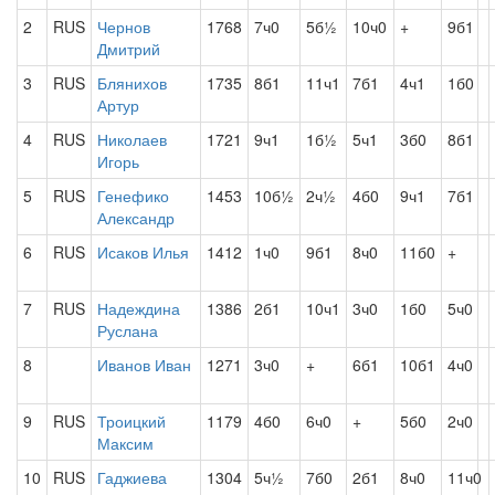
2
RUS
Чернов
1768
7ч0
5б½
10ч0
+
9б1
Дмитрий
3
RUS
Блянихов
1735
8б1
11ч1
7б1
4ч1
1б0
Артур
4
RUS
Николаев
1721
9ч1
1б½
5ч1
3б0
8б1
Игорь
5
RUS
Генефико
1453
10б½
2ч½
4б0
9ч1
7б1
Александр
6
RUS
Исаков Илья
1412
1ч0
9б1
8ч0
11б0
+
7
RUS
Надеждина
1386
2б1
10ч1
3ч0
1б0
5ч0
Руслана
8
Иванов Иван
1271
3ч0
+
6б1
10б1
4ч0
9
RUS
Троицкий
1179
4б0
6ч0
+
5б0
2ч0
Максим
10
RUS
Гаджиева
1304
5ч½
7б0
2б1
8ч0
11ч0