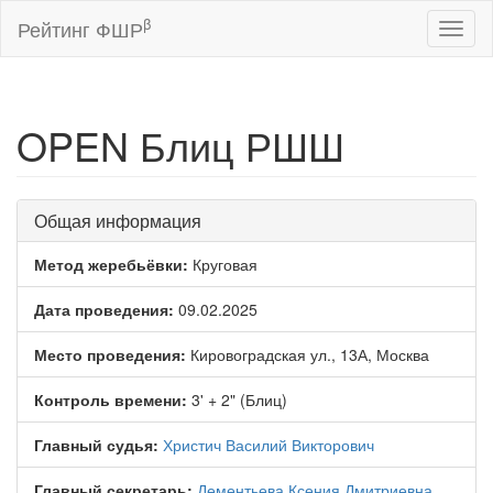
β
Рейтинг ФШР
Toggl
naviga
OPEN Блиц РШШ
Общая информация
Метод жеребьёвки:
Круговая
Дата проведения:
09.02.2025
Место проведения:
Кировоградская ул., 13А, Москва
Контроль времени:
3' + 2" (Блиц)
Главный судья:
Христич Василий Викторович
Главный секретарь:
Дементьева Ксения Дмитриевна