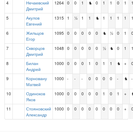
4
Нечаевский
1264
0
0
1
♞
0
1
1
0
1
Дмитрий
5
Акулов
1315
1
½
1
1
♞
1
1
1
1
Евгений
6
Жильцов
1095
0
0
0
0
0
♞
½
0
1
Егор
7
Скворцов
1048
0
0
0
0
0
½
♞
0
1
Дмитрий
8
Билан
1000
0
0
0
1
0
1
1
♞
+
Андрей
9
Корновану
1000
-
-
-
0
0
0
0
-
♞
-
Матвей
10
Одиноков
1000
0
0
0
0
0
1
0
1
+
Яков
11
Стояновский
1000
0
0
0
0
0
0
0
0
+
Александр