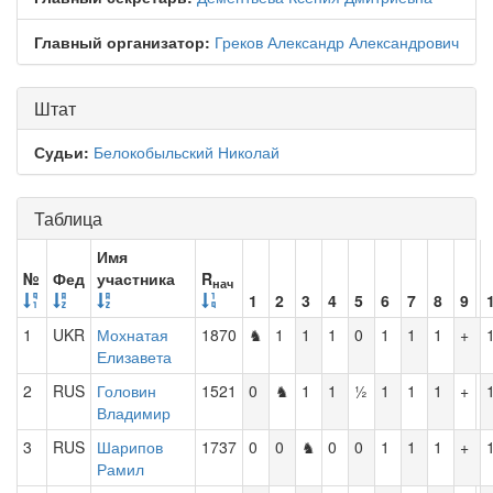
Главный организатор:
Греков Александр Александрович
Штат
Судьи:
Белокобыльский Николай
Таблица
Имя
№
Фед
участника
R
нач
1
2
3
4
5
6
7
8
9
1
UKR
Мохнатая
1870
♞
1
1
1
0
1
1
1
+
Елизавета
2
RUS
Головин
1521
0
♞
1
1
½
1
1
1
+
Владимир
3
RUS
Шарипов
1737
0
0
♞
0
0
1
1
1
+
Рамил