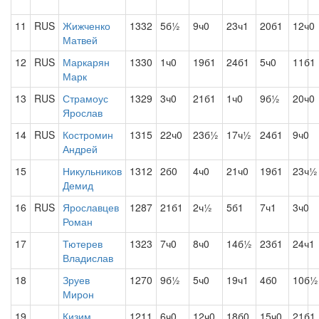
11
RUS
Жижченко
1332
5б½
9ч0
23ч1
20б1
12ч0
Матвей
12
RUS
Маркарян
1330
1ч0
19б1
24б1
5ч0
11б1
Марк
13
RUS
Страмоус
1329
3ч0
21б1
1ч0
9б½
20ч0
Ярослав
14
RUS
Костромин
1315
22ч0
23б½
17ч½
24б1
9ч0
Андрей
15
Никульников
1312
2б0
4ч0
21ч0
19б1
23ч½
Демид
16
RUS
Ярославцев
1287
21б1
2ч½
5б1
7ч1
3ч0
Роман
17
Тютерев
1323
7ч0
8ч0
14б½
23б1
24ч1
Владислав
18
Зруев
1270
9б½
5ч0
19ч1
4б0
10б½
Мирон
19
Кизим
1211
6ч0
12ч0
18б0
15ч0
21б1