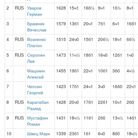
2
RUS
Уваров
1628
15ч1
16б½
9ч1
1б½
8ч1
Герман
3
Бражник
1579
13б1
20ч1
7б1
6ч1
16б1
Вячеслав
4
RUS
Возненко
1515
24ч0
15б1
20б½
18ч1
6б½
Платон
5
RUS
Серопян
1473
11ч½
18б1
16ч0
12б1
1ч0
Лев
6
Мацокин
1455
19б1
22ч1
10б1
3б0
4ч½
Алексей
7
Чепсин
1423
17б1
24ч1
3ч0
16б0
22ч1
Георгий
8
RUS
Каратабан
1428
20ч0
17б1
22б1
10ч1
2б0
Рашид
9
RUS
Мустафин
1431
18ч½
11б1
2б0
13ч½
14б1
Роман
10
Швец Марк
1339
23б1
1б1
6ч0
8б0
18ч½