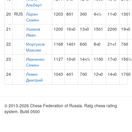
Альберт
20
RUS
Ларин
1203
8б1
3б0
4ч½
11ч0
13б1
Семён
21
Ушаков
1200
16ч0
13ч0
15б1
22б0
19ч0
Иван
22
Моргунов
1168
14б1
6б0
8ч0
21ч1
7б0
Максим
23
Иваненко
1127
10ч0
14ч½
11б0
17ч0
15б½
Семен
24
Левин
1043
4б1
7б0
12ч0
14ч0
17б0
Дмитрий
© 2013-2026 Chess Federation of Russia. Ratg chess rating
system. Build 0500