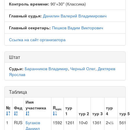
Контроль времени:
90'+30" (Классика)
Главный судья:
Данилин Валерий Владимирович
Главный секретарь:
Пешков Вадим Викторович
Ссылка на сайт организатора
Штат
Судьи:
Баранников Владимир
,
Черный Олег
,
Дектярев
Ярослав
Таблица
Имя
№
Фед
участника
R
тур
тур
нач
1
тур 2
тур 3
4
тур 5
1
RUS
Бугаков
1592
12б1
10ч0
13б1
2ч½
5б1
Даниил