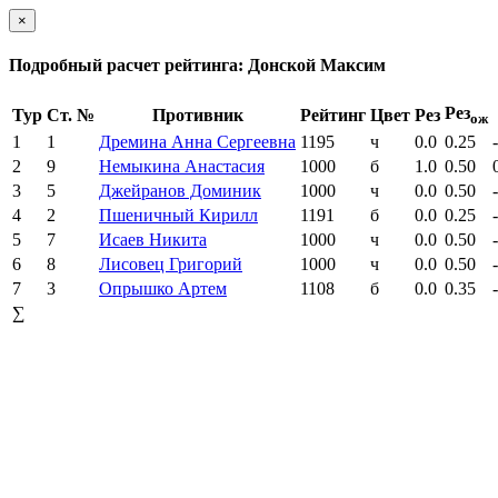
×
Подробный расчет рейтинга: Донской Максим
Рез
Тур
Ст. №
Противник
Рейтинг
Цвет
Рез
ож
1
1
Дремина Анна Сергеевна
1195
ч
0.0
0.25
2
9
Немыкина Анастасия
1000
б
1.0
0.50
3
5
Джейранов Доминик
1000
ч
0.0
0.50
4
2
Пшеничный Кирилл
1191
б
0.0
0.25
5
7
Исаев Никита
1000
ч
0.0
0.50
6
8
Лисовец Григорий
1000
ч
0.0
0.50
7
3
Опрышко Артем
1108
б
0.0
0.35
∑