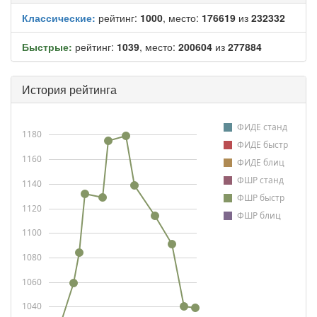
Классические:
рейтинг:
1000
, место:
176619
из
232332
Быстрые:
рейтинг:
1039
, место:
200604
из
277884
История рейтинга
ФИДЕ станд
1180
ФИДЕ быстр
1160
ФИДЕ блиц
ФШР станд
1140
ФШР быстр
1120
ФШР блиц
1100
1080
1060
1040