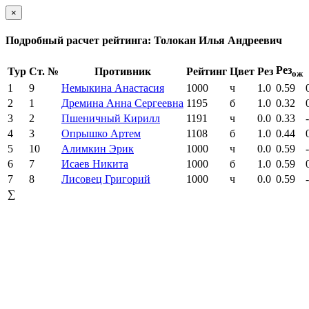
×
Подробный расчет рейтинга: Толокан Илья Андреевич
Рез
Тур
Ст. №
Противник
Рейтинг
Цвет
Рез
ож
1
9
Немыкина Анастасия
1000
ч
1.0
0.59
2
1
Дремина Анна Сергеевна
1195
б
1.0
0.32
3
2
Пшеничный Кирилл
1191
ч
0.0
0.33
4
3
Опрышко Артем
1108
б
1.0
0.44
5
10
Алимкин Эрик
1000
ч
0.0
0.59
6
7
Исаев Никита
1000
б
1.0
0.59
7
8
Лисовец Григорий
1000
ч
0.0
0.59
∑