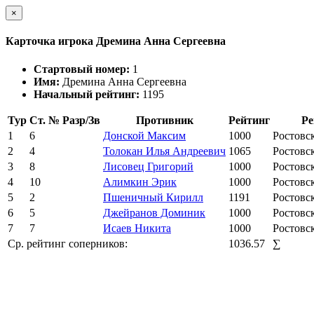
×
Карточка игрока Дремина Анна Сергеевна
Стартовый номер:
1
Имя:
Дремина Анна Сергеевна
Начальный рейтинг:
1195
Тур
Ст. №
Разр/Зв
Противник
Рейтинг
Ре
1
6
Донской Максим
1000
Ростовск
2
4
Толокан Илья Андреевич
1065
Ростовск
3
8
Лисовец Григорий
1000
Ростовск
4
10
Алимкин Эрик
1000
Ростовск
5
2
Пшеничный Кирилл
1191
Ростовск
6
5
Джейранов Доминик
1000
Ростовск
7
7
Исаев Никита
1000
Ростовск
Ср. рейтинг соперников:
1036.57
∑