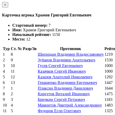
×
Карточка игрока Храмов Григорий Евгеньевич
Стартовый номер:
7
Имя:
Храмов Григорий Евгеньевич
Начальный рейтинг:
1150
Место:
12
Тур
Ст. №
Разр/Зв
Противник
Рейт
1
8
Шипицын Владимир Владиславович
1219
2
9
Зубанов Владимир Анатольевич
1530
3
10
Гусев Сергей Евгеньевич
1000
4
11
Казачков Сергей Иванович
1000
5
12
Казазов Анатолий Николаевич
1292
6
13
Геращенко Владимир Евгеньевич
1447
7
1
Плаксин Владимир Данилович
1644
8
2
Киргетов Виталий Иванович
1475
9
3
Бричкин Сергей Петрович
1183
10
4
Мамонтов Дмитрий Александрович
1483
11
5
Федоров Егор Олегович
1325