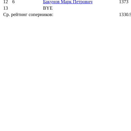
12
6
Бакунов Марк Петрович
1373
13
BYE
Ср. рейтинг соперников:
1330.