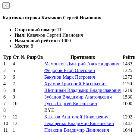
×
Карточка игрока Казачков Сергей Иванович
Стартовый номер:
11
Имя:
Казачков Сергей Иванович
Начальный рейтинг:
1000
Место:
8
Тур
Ст. №
Разр/Зв
Противник
Рейт
1
4
Мамонтов Дмитрий Александрович
1483
2
5
Федоров Егор Олегович
1325
3
6
Бакунов Марк Петрович
1373
4
7
Храмов Григорий Евгеньевич
1150
5
8
Шипицын Владимир Владиславович
1219
6
9
Зубанов Владимир Анатольевич
1530
7
10
Гусев Сергей Евгеньевич
1000
8
BYE
9
12
Казазов Анатолий Николаевич
1292
10
13
Геращенко Владимир Евгеньевич
1447
11
1
Плаксин Владимир Данилович
1644